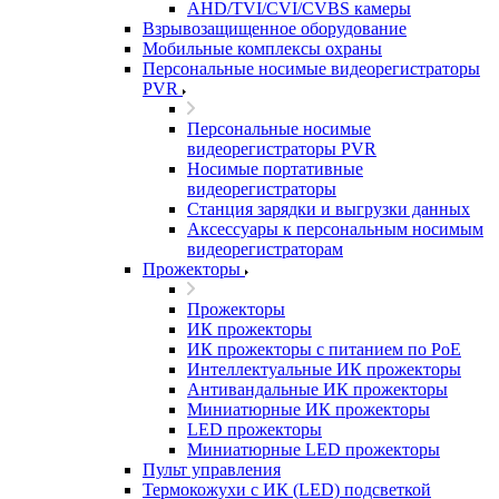
AHD/TVI/CVI/CVBS камеры
Взрывозащищенное оборудование
Мобильные комплексы охраны
Персональные носимые видеорегистраторы
PVR
Персональные носимые
видеорегистраторы PVR
Носимые портативные
видеорегистраторы
Станция зарядки и выгрузки данных
Аксессуары к персональным носимым
видеорегистраторам
Прожекторы
Прожекторы
ИК прожекторы
ИК прожекторы с питанием по PoE
Интеллектуальные ИК прожекторы
Антивандальные ИК прожекторы
Миниатюрные ИК прожекторы
LED прожекторы
Миниатюрные LED прожекторы
Пульт управления
Термокожухи с ИК (LED) подсветкой