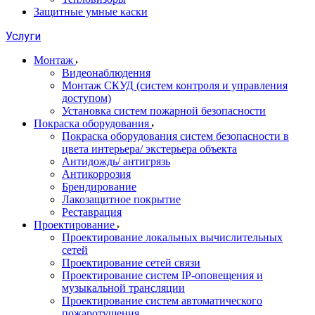
Защитные умные каски
Услуги
Монтаж
Видеонаблюдения
Монтаж СКУД (систем контроля и управления
доступом)
Установка систем пожарной безопасности
Покраска оборудования
Покраска оборудования систем безопасности в
цвета интерьера/ экстерьера объекта
Антидождь/ антигрязь
Антикоррозия
Брендирование
Лакозащитное покрытие
Реставрация
Проектирование
Проектирование локальных вычислительных
сетей
Проектирование сетей связи
Проектирование систем IP-оповещения и
музыкальной трансляции
Проектирование систем автоматического
пожаротушения