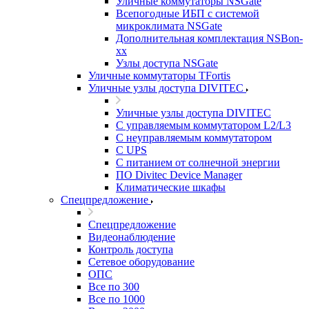
Уличные коммутаторы NSGate
Всепогодные ИБП с системой
микроклимата NSGate
Дополнительная комплектация NSBon-
xx
Узлы доступа NSGate
Уличные коммутаторы TFortis
Уличные узлы доступа DIVITEC
Уличные узлы доступа DIVITEC
С управляемым коммутатором L2/L3
С неуправляемым коммутатором
С UPS
С питанием от солнечной энергии
ПО Divitec Device Manager
Климатические шкафы
Спецпредложение
Спецпредложение
Видеонаблюдение
Контроль доступа
Сетевое оборудование
ОПС
Все по 300
Все по 1000