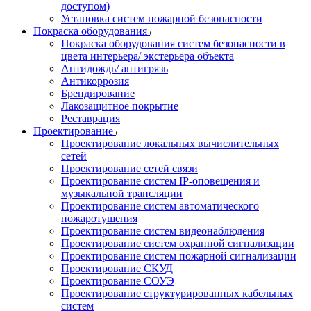
доступом)
Установка систем пожарной безопасности
Покраска оборудования
Покраска оборудования систем безопасности в
цвета интерьера/ экстерьера объекта
Антидождь/ антигрязь
Антикоррозия
Брендирование
Лакозащитное покрытие
Реставрация
Проектирование
Проектирование локальных вычислительных
сетей
Проектирование сетей связи
Проектирование систем IP-оповещения и
музыкальной трансляции
Проектирование систем автоматического
пожаротушения
Проектирование систем видеонаблюдения
Проектирование систем охранной сигнализации
Проектирование систем пожарной сигнализации
Проектирование СКУД
Проектирование СОУЭ
Проектирование структурированных кабельных
систем