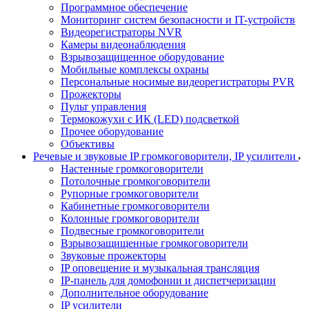
Программное обеспечение
Мониторинг систем безопасности и IT-устройств
Видеорегистраторы NVR
Камеры видеонаблюдения
Взрывозащищенное оборудование
Мобильные комплексы охраны
Персональные носимые видеорегистраторы PVR
Прожекторы
Пульт управления
Термокожухи с ИК (LED) подсветкой
Прочее оборудование
Объективы
Речевые и звуковые IP громкоговорители, IP усилители
Настенные громкоговорители
Потолочные громкоговорители
Рупорные громкоговорители
Кабинетные громкоговорители
Колонные громкоговорители
Подвесные громкоговорители
Взрывозащищенные громкоговорители
Звуковые прожекторы
IP оповещение и музыкальная трансляция
IP-панель для домофонии и диспетчеризации
Дополнительное оборудование
IP усилители