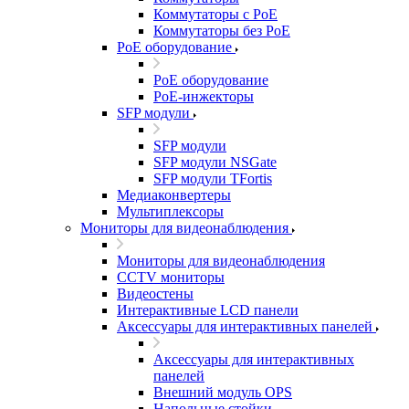
Коммутаторы с PoE
Коммутаторы без PoE
PoE оборудование
PoE оборудование
PoE-инжекторы
SFP модули
SFP модули
SFP модули NSGate
SFP модули TFortis
Медиаконвертеры
Мультиплексоры
Мониторы для видеонаблюдения
Мониторы для видеонаблюдения
CCTV мониторы
Видеостены
Интерактивные LCD панели
Аксессуары для интерактивных панелей
Аксессуары для интерактивных
панелей
Внешний модуль OPS
Напольные стойки