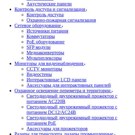
Акустические панели
Контроль доступа и сигнализация
Контроль доступа
Охранно-пожарная сигнализация
Сетевое оборудование
Источники питания
Коммутаторы
PoE оборудование
SFP модули
Медиаконвертеры
Мультиплексоры
Мониторы для видеонаблюдения
CCTV мониторы
Видеостены
Интерактивные LCD панели
Аксессуары для интерактивных панелей
Охранное освещение периметра и территории
Светодиодный двухрежимный прожектор с
питанием AC220В
Светодиодный двухрежимный прожектор с
питанием DC12/AC24В
Светодиодный двухрежимный прожектор с
питанием PoE
Аксессуары для прожекторов
Радары для транспорта, радары промышленные