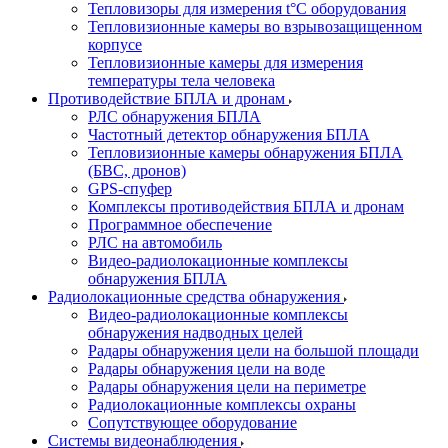
Тепловизоры для измерения t°С оборудования
Тепловизионные камеры во взрывозащищенном
корпусе
Тепловизионные камеры для измерения
температуры тела человека
Противодействие БПЛА и дронам
РЛС обнаружения БПЛА
Частотный детектор обнаружения БПЛА
Тепловизионные камеры обнаружения БПЛА
(БВС, дронов)
GPS-спуфер
Комплексы противодействия БПЛА и дронам
Программное обеспечение
РЛС на автомобиль
Видео-радиолокационные комплексы
обнаружения БПЛА
Радиолокационные средства обнаружения
Видео-радиолокационные комплексы
обнаружения надводных целей
Радары обнаружения цели на большой площади
Радары обнаружения цели на воде
Радары обнаружения цели на периметре
Радиолокационные комплексы охраны
Сопутствующее оборудование
Системы видеонаблюдения