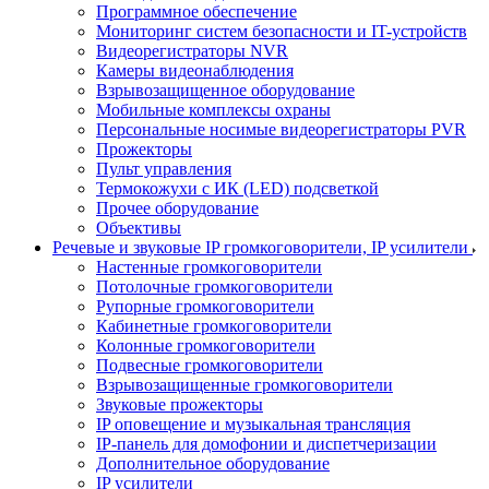
Программное обеспечение
Мониторинг систем безопасности и IT-устройств
Видеорегистраторы NVR
Камеры видеонаблюдения
Взрывозащищенное оборудование
Мобильные комплексы охраны
Персональные носимые видеорегистраторы PVR
Прожекторы
Пульт управления
Термокожухи с ИК (LED) подсветкой
Прочее оборудование
Объективы
Речевые и звуковые IP громкоговорители, IP усилители
Настенные громкоговорители
Потолочные громкоговорители
Рупорные громкоговорители
Кабинетные громкоговорители
Колонные громкоговорители
Подвесные громкоговорители
Взрывозащищенные громкоговорители
Звуковые прожекторы
IP оповещение и музыкальная трансляция
IP-панель для домофонии и диспетчеризации
Дополнительное оборудование
IP усилители