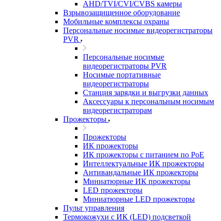
AHD/TVI/CVI/CVBS камеры
Взрывозащищенное оборудование
Мобильные комплексы охраны
Персональные носимые видеорегистраторы
PVR
Персональные носимые
видеорегистраторы PVR
Носимые портативные
видеорегистраторы
Станция зарядки и выгрузки данных
Аксессуары к персональным носимым
видеорегистраторам
Прожекторы
Прожекторы
ИК прожекторы
ИК прожекторы с питанием по PoE
Интеллектуальные ИК прожекторы
Антивандальные ИК прожекторы
Миниатюрные ИК прожекторы
LED прожекторы
Миниатюрные LED прожекторы
Пульт управления
Термокожухи с ИК (LED) подсветкой