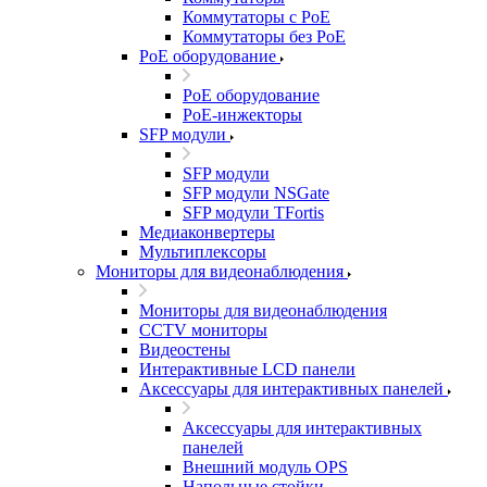
Коммутаторы с PoE
Коммутаторы без PoE
PoE оборудование
PoE оборудование
PoE-инжекторы
SFP модули
SFP модули
SFP модули NSGate
SFP модули TFortis
Медиаконвертеры
Мультиплексоры
Мониторы для видеонаблюдения
Мониторы для видеонаблюдения
CCTV мониторы
Видеостены
Интерактивные LCD панели
Аксессуары для интерактивных панелей
Аксессуары для интерактивных
панелей
Внешний модуль OPS
Напольные стойки