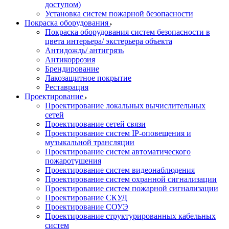
доступом)
Установка систем пожарной безопасности
Покраска оборудования
Покраска оборудования систем безопасности в
цвета интерьера/ экстерьера объекта
Антидождь/ антигрязь
Антикоррозия
Брендирование
Лакозащитное покрытие
Реставрация
Проектирование
Проектирование локальных вычислительных
сетей
Проектирование сетей связи
Проектирование систем IP-оповещения и
музыкальной трансляции
Проектирование систем автоматического
пожаротушения
Проектирование систем видеонаблюдения
Проектирование систем охранной сигнализации
Проектирование систем пожарной сигнализации
Проектирование СКУД
Проектирование СОУЭ
Проектирование структурированных кабельных
систем