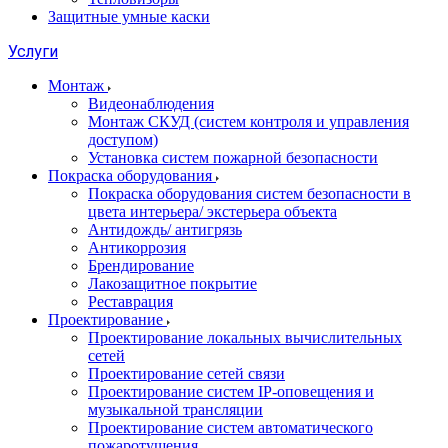
Защитные умные каски
Услуги
Монтаж
Видеонаблюдения
Монтаж СКУД (систем контроля и управления
доступом)
Установка систем пожарной безопасности
Покраска оборудования
Покраска оборудования систем безопасности в
цвета интерьера/ экстерьера объекта
Антидождь/ антигрязь
Антикоррозия
Брендирование
Лакозащитное покрытие
Реставрация
Проектирование
Проектирование локальных вычислительных
сетей
Проектирование сетей связи
Проектирование систем IP-оповещения и
музыкальной трансляции
Проектирование систем автоматического
пожаротушения