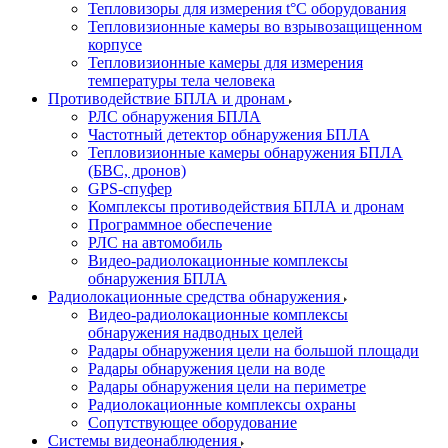
Тепловизоры для измерения t°С оборудования
Тепловизионные камеры во взрывозащищенном
корпусе
Тепловизионные камеры для измерения
температуры тела человека
Противодействие БПЛА и дронам
РЛС обнаружения БПЛА
Частотный детектор обнаружения БПЛА
Тепловизионные камеры обнаружения БПЛА
(БВС, дронов)
GPS-спуфер
Комплексы противодействия БПЛА и дронам
Программное обеспечение
РЛС на автомобиль
Видео-радиолокационные комплексы
обнаружения БПЛА
Радиолокационные средства обнаружения
Видео-радиолокационные комплексы
обнаружения надводных целей
Радары обнаружения цели на большой площади
Радары обнаружения цели на воде
Радары обнаружения цели на периметре
Радиолокационные комплексы охраны
Сопутствующее оборудование
Системы видеонаблюдения