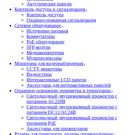
Акустические панели
Контроль доступа и сигнализация
Контроль доступа
Охранно-пожарная сигнализация
Сетевое оборудование
Источники питания
Коммутаторы
PoE оборудование
SFP модули
Медиаконвертеры
Мультиплексоры
Мониторы для видеонаблюдения
CCTV мониторы
Видеостены
Интерактивные LCD панели
Аксессуары для интерактивных панелей
Охранное освещение периметра и территории
Светодиодный двухрежимный прожектор с
питанием AC220В
Светодиодный двухрежимный прожектор с
питанием DC12/AC24В
Светодиодный двухрежимный прожектор с
питанием PoE
Аксессуары для прожекторов
Радары для транспорта, радары промышленные