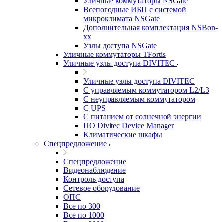
Уличные коммутаторы NSGate
Всепогодные ИБП с системой
микроклимата NSGate
Дополнительная комплектация NSBon-
xx
Узлы доступа NSGate
Уличные коммутаторы TFortis
Уличные узлы доступа DIVITEC
Уличные узлы доступа DIVITEC
С управляемым коммутатором L2/L3
С неуправляемым коммутатором
С UPS
С питанием от солнечной энергии
ПО Divitec Device Manager
Климатические шкафы
Спецпредложение
Спецпредложение
Видеонаблюдение
Контроль доступа
Сетевое оборудование
ОПС
Все по 300
Все по 1000