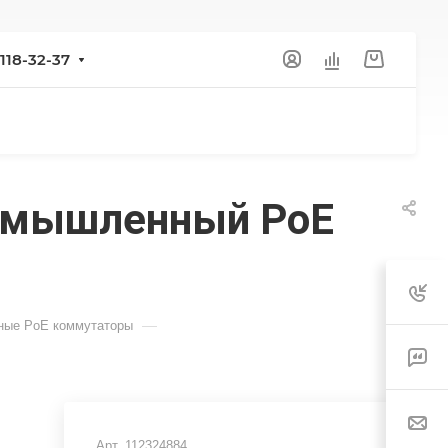
 118-32-37
ромышленный PoE
—
ые PoE коммутаторы
Арт.
112324884