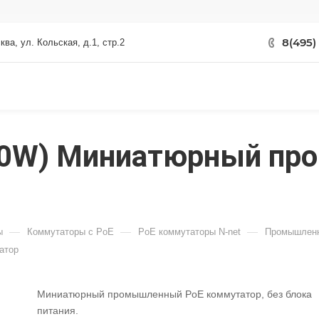
8(495)
сква, ул. Кольская, д.1, стр.2
(30W) Миниатюрный п
—
—
—
ы
Коммутаторы с PoE
PoE коммутаторы N-net
Промышленн
атор
Миниатюрный промышленный PoE коммутатор, без блока
питания.