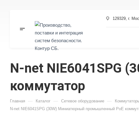
129329, г. Мо
N-net NIE6041SPG 
коммутатор
—
—
—
Главная
Каталог
Сетевое оборудование
Коммутатор
N-net NIE6041SPG (30W) Миниатюрный промышленный PoE коммут