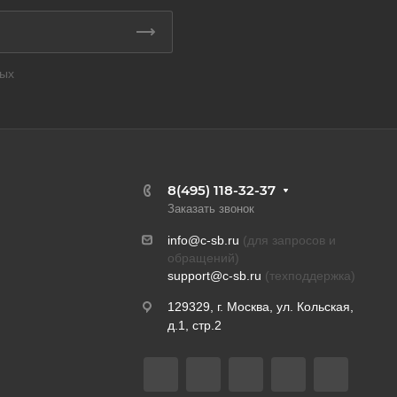
ных
8(495) 118-32-37
Заказать звонок
info@c-sb.ru
(для запросов и
обращений)
support@c-sb.ru
(техподдержка)
129329, г. Москва, ул. Кольская,
д.1, стр.2