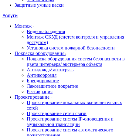
Защитные умные каски
Услуги
Монтаж
Видеонаблюдения
Монтаж СКУД (систем контроля и управления
доступом)
Установка систем пожарной безопасности
Покраска оборудования
Покраска оборудования систем безопасности в
цвета интерьера/ экстерьера объекта
Антидождь/ антигрязь
Антикоррозия
Брендирование
Лакозащитное покрытие
Реставрация
Проектирование
Проектирование локальных вычислительных
сетей
Проектирование сетей связи
Проектирование систем IP-оповещения и
музыкальной трансляции
Проектирование систем автоматического
пожаротушения