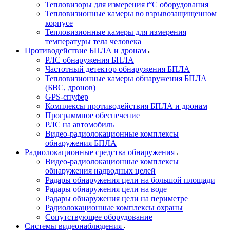
Тепловизоры для измерения t°С оборудования
Тепловизионные камеры во взрывозащищенном
корпусе
Тепловизионные камеры для измерения
температуры тела человека
Противодействие БПЛА и дронам
РЛС обнаружения БПЛА
Частотный детектор обнаружения БПЛА
Тепловизионные камеры обнаружения БПЛА
(БВС, дронов)
GPS-спуфер
Комплексы противодействия БПЛА и дронам
Программное обеспечение
РЛС на автомобиль
Видео-радиолокационные комплексы
обнаружения БПЛА
Радиолокационные средства обнаружения
Видео-радиолокационные комплексы
обнаружения надводных целей
Радары обнаружения цели на большой площади
Радары обнаружения цели на воде
Радары обнаружения цели на периметре
Радиолокационные комплексы охраны
Сопутствующее оборудование
Системы видеонаблюдения