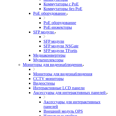
Коммутаторы с PoE
Коммутаторы без PoE
PoE оборудование
PoE оборудование
PoE-инжекторы
SFP модули
SFP модули
SFP модули NSGate
SFP модули TFortis
Медиаконвертеры
Мультиплексоры
Мониторы для видеонаблюдения
Мониторы для видеонаблюдения
CCTV мониторы
Видеостены
Интерактивные LCD панели
Аксессуары для интерактивных панелей
Аксессуары для интерактивных
панелей
Внешний модуль OPS
Напольные стойки