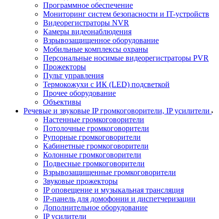
Программное обеспечение
Мониторинг систем безопасности и IT-устройств
Видеорегистраторы NVR
Камеры видеонаблюдения
Взрывозащищенное оборудование
Мобильные комплексы охраны
Персональные носимые видеорегистраторы PVR
Прожекторы
Пульт управления
Термокожухи с ИК (LED) подсветкой
Прочее оборудование
Объективы
Речевые и звуковые IP громкоговорители, IP усилители
Настенные громкоговорители
Потолочные громкоговорители
Рупорные громкоговорители
Кабинетные громкоговорители
Колонные громкоговорители
Подвесные громкоговорители
Взрывозащищенные громкоговорители
Звуковые прожекторы
IP оповещение и музыкальная трансляция
IP-панель для домофонии и диспетчеризации
Дополнительное оборудование
IP усилители