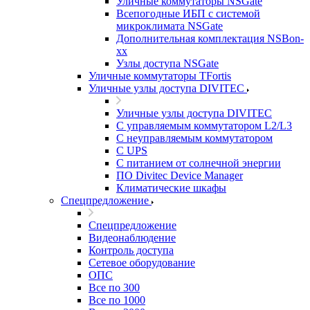
Уличные коммутаторы NSGate
Всепогодные ИБП с системой
микроклимата NSGate
Дополнительная комплектация NSBon-
xx
Узлы доступа NSGate
Уличные коммутаторы TFortis
Уличные узлы доступа DIVITEC
Уличные узлы доступа DIVITEC
С управляемым коммутатором L2/L3
С неуправляемым коммутатором
С UPS
С питанием от солнечной энергии
ПО Divitec Device Manager
Климатические шкафы
Спецпредложение
Спецпредложение
Видеонаблюдение
Контроль доступа
Сетевое оборудование
ОПС
Все по 300
Все по 1000