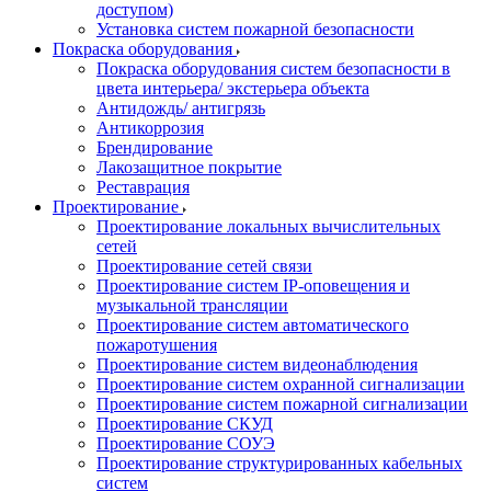
доступом)
Установка систем пожарной безопасности
Покраска оборудования
Покраска оборудования систем безопасности в
цвета интерьера/ экстерьера объекта
Антидождь/ антигрязь
Антикоррозия
Брендирование
Лакозащитное покрытие
Реставрация
Проектирование
Проектирование локальных вычислительных
сетей
Проектирование сетей связи
Проектирование систем IP-оповещения и
музыкальной трансляции
Проектирование систем автоматического
пожаротушения
Проектирование систем видеонаблюдения
Проектирование систем охранной сигнализации
Проектирование систем пожарной сигнализации
Проектирование СКУД
Проектирование СОУЭ
Проектирование структурированных кабельных
систем