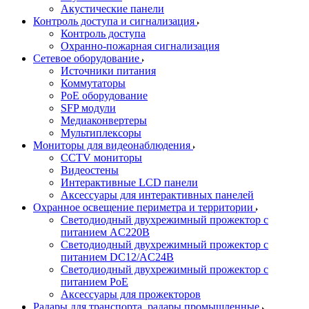
Акустические панели
Контроль доступа и сигнализация
Контроль доступа
Охранно-пожарная сигнализация
Сетевое оборудование
Источники питания
Коммутаторы
PoE оборудование
SFP модули
Медиаконвертеры
Мультиплексоры
Мониторы для видеонаблюдения
CCTV мониторы
Видеостены
Интерактивные LCD панели
Аксессуары для интерактивных панелей
Охранное освещение периметра и территории
Светодиодный двухрежимный прожектор с
питанием AC220В
Светодиодный двухрежимный прожектор с
питанием DC12/AC24В
Светодиодный двухрежимный прожектор с
питанием PoE
Аксессуары для прожекторов
Радары для транспорта, радары промышленные