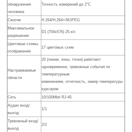
обнаружения
Точность измерений до 2°C
человека
Сжатие
H.264/H.264+/MJPEG
Максимальное
D1 (704х576) 25 к/с
разрешение
Цветовые схемы
17 цветовых схем
отображения
20 (линии, зоны, точки) работают
одновременно, тревожные события по
Настраиваемые
температурным
области
изменениям, отчетность, замер температуры
курсором
Сеть
10/100Mbit RJ-45
Аудио вход/
1/1
выход
Тревожный вход/
2/2
выход