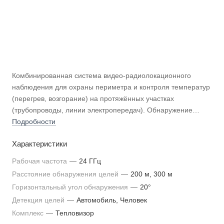
Комбинированная система видео-радиолокационного
наблюдения для охраны периметра и контроля температур
(перегрев, возгорание) на протяжённых участках
(трубопроводы, линии электропередач). Обнаружение
человек/автомобиль - 200/300 м. Состав: радар,
Подробности
тепловизор, кронштейн.
Характеристики
Рабочая частота
—
24 ГГц
Расстояние обнаружения целей
—
200 м, 300 м
Горизонтальный угол обнаружения
—
20°
Детекция целей
—
Автомобиль, Человек
Комплекс
—
Тепловизор