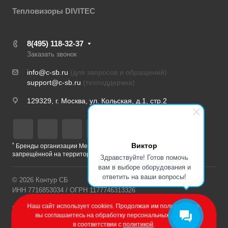
Тепловизоры DIVITEC
8(495) 118-32-37
Заказать звонок
info@c-sb.ru
(для запросов и обращений)
support@c-sb.ru
(техподдержка)
129329, г. Москва, ул. Кольская, д.1, стр.2
Виктор
*
Бренды организации Meta, признанной экстремистской и
запрещённой на территории РФ
Здравствуйте! Готов помочь
вам в выборе оборудования и
ответить на ваши вопросы!
© 2026 Контур СБ
ИНН 7716853034 / ОГРН 1177746313326
Наш сайт использует cookies. Продолжая им пользоваться,
Политика конфиденциальности
вы соглашаетесь на обработку персональных данных
в соответствии с
политикой
.
Разработка сайта – Веб-Центр