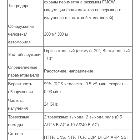
охраны периметра c режимом FMCW
Тип радара
модуляции (радиолокатор непрерывного
излучения с частотной модуляцией)
Обнаружение
человека/
200 м/ 300 м
автомобиля
Горизонтальный (азимут): 20°; Вертикальный
Угол обнаружения
- 13°
Определяемые
Расстояние, направление
параметры цели
Вероятность
99% (RCS человека - 0.5 м², мин. скорость -
обнаружения
0.03 м/c)
Частота
24 GHz
излучения
Тревожные
2 тревожных выхода, 2 выхода реле (0.5
выходы
А/125 В AC и 10 А/240 В АС)
Сетевые
HTTP, DNS, NTP, TCP, UDP, DHCP, ARP, SSH