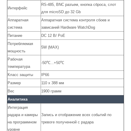
RS-485, BNC разъем, кнопка сброса, слот
Интерфейс
для microSD до 32 Gb
Аппаратная
Аппаратная система контроля сбоев и
система
зависаний Hardware WatchDog
Питание
DC 12 В/ PoE
Потребляемая
5W (MAX)
мощность
Рабочая
-50℃...+50℃
температура
Класс защиты
IP66
Размер
110 х 388 мм
Вес
1900 грамм
Аналитика
Интеграция
радара и камеры
Запись и отображение всех событий по
на программном
тревоге полученной с радара
уровне