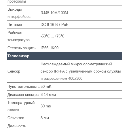
протоколы
Выходы
RJ45 10M/100M
интерфейсов
Питание
DC 9-16 В / PоE
Рабочая
-50℃ ...+75℃
температура
Степень защиты
IP66, IK09
Тепловизор
Неохлаждаемый микроболометрический
Сенсор
сенсор IRFPA с увеличенным сроком службы
и разрешением 400х300
Чувствительность
50 mK
Диапазон спектра
8-14 мкм
Температурный
30 ms
отклик
Объектив
8 мм
Дальность