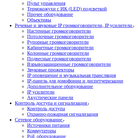
Пульт управления
Термокожухи с ИК (LED) подсветкой
Прочее оборудование
Объективы
Речевые и звуковые IP громкоговорители, IP усилители
Настенные громкоговорители
Потолочные громкоговорители
Рупорные громкоговорители
Кабинетные громкоговорители
Колонные громкоговорители
Подвесные громкоговорители
Взрывозащищенные громкоговорители
Звуковые прожекторы
IP оповещение и музыкальная трансляция
IP-панель для домофонии и диспетчеризации
Дополнительное оборудование
IP усилители
Акустические панели
Контроль доступа и сигнализация
Контроль доступа
Охранно-пожарная сигнализация
Сетевое оборудование
Источники питания
Коммутаторы
PoE оборудование