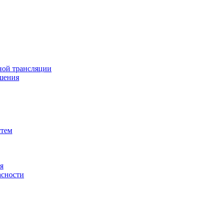
ной трансляции
шения
стем
я
асности