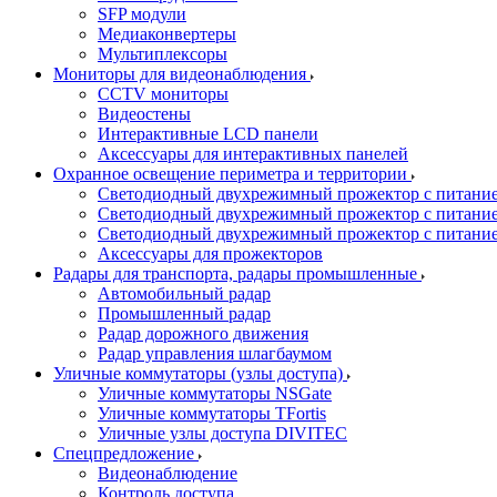
SFP модули
Медиаконвертеры
Мультиплексоры
Мониторы для видеонаблюдения
CCTV мониторы
Видеостены
Интерактивные LCD панели
Аксессуары для интерактивных панелей
Охранное освещение периметра и территории
Светодиодный двухрежимный прожектор с питан
Светодиодный двухрежимный прожектор с питан
Светодиодный двухрежимный прожектор с питани
Аксессуары для прожекторов
Радары для транспорта, радары промышленные
Автомобильный радар
Промышленный радар
Радар дорожного движения
Радар управления шлагбаумом
Уличные коммутаторы (узлы доступа)
Уличные коммутаторы NSGate
Уличные коммутаторы TFortis
Уличные узлы доступа DIVITEC
Спецпредложение
Видеонаблюдение
Контроль доступа