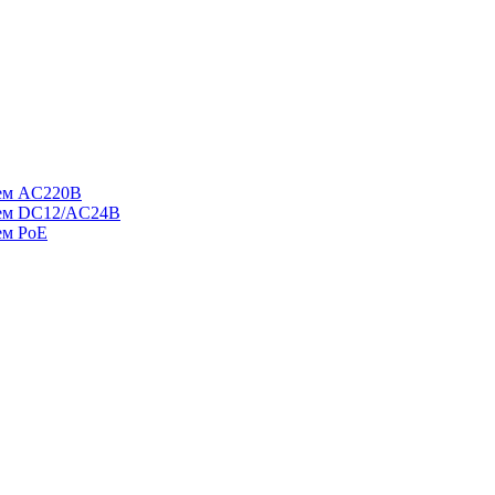
ием AC220В
ием DC12/AC24В
ем PoE