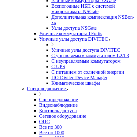
Уличные коммутаторы NSGate
Всепогодные ИБП с системой
микроклимата NSGate
Дополнительная комплектация NSBon-
xx
Узлы доступа NSGate
Уличные коммутаторы TFortis
Уличные узлы доступа DIVITEC
Уличные узлы доступа DIVITEC
С управляемым коммутатором L2/L3
С неуправляемым коммутатором
С UPS
С питанием от солнечной энергии
ПО Divitec Device Manager
Климатические шкафы
Спецпредложение
Спецпредложение
Видеонаблюдение
Контроль доступа
Сетевое оборудование
ОПС
Все по 300
Все по 1000