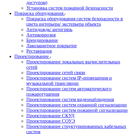
доступом)
Установка систем пожарной безопасности
Покраска оборудования
Покраска оборудования систем безопасности в
цвета интерьера/ экстерьера объекта
Антидождь/ антигрязь
Антикоррозия
Брендирование
Лакозащитное покрытие
Реставрация
Проектирование
Проектирование локальных вычислительных
сетей
Проектирование сетей связи
Проектирование систем IP-оповещения и
музыкальной трансляции
Проектирование систем автоматического
пожаротушения
Проектирование систем видеонаблюдения
Проектирование систем охранной сигнализации
Проектирование систем пожарной сигнализации
Проектирование СКУД
Проектирование СОУЭ
Проектирование структурированных кабельных
систем