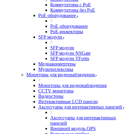
Коммутаторы с PoE
Коммутаторы без PoE
PoE оборудование
PoE оборудование
PoE-инжекторы
SFP модули
SFP модули
SFP модули NSGate
SFP модули TFortis
Медиаконвертеры
Мультиплексоры
Мониторы для видеонаблюдения
Мониторы для видеонаблюдения
CCTV мониторы
Видеостены
Интерактивные LCD панели
Аксессуары для интерактивных панелей
Аксессуары для интерактивных
панелей
Внешний модуль OPS
Напольные стойки