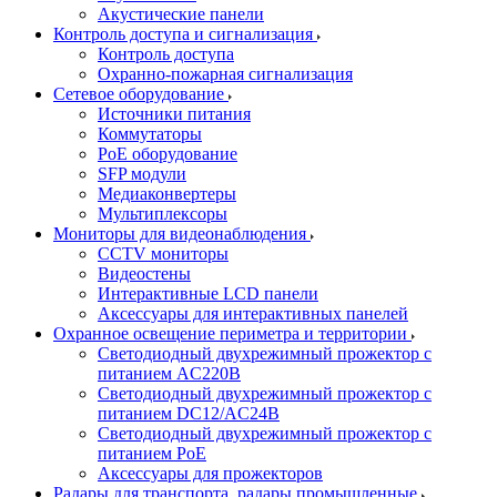
Акустические панели
Контроль доступа и сигнализация
Контроль доступа
Охранно-пожарная сигнализация
Сетевое оборудование
Источники питания
Коммутаторы
PoE оборудование
SFP модули
Медиаконвертеры
Мультиплексоры
Мониторы для видеонаблюдения
CCTV мониторы
Видеостены
Интерактивные LCD панели
Аксессуары для интерактивных панелей
Охранное освещение периметра и территории
Светодиодный двухрежимный прожектор с
питанием AC220В
Светодиодный двухрежимный прожектор с
питанием DC12/AC24В
Светодиодный двухрежимный прожектор с
питанием PoE
Аксессуары для прожекторов
Радары для транспорта, радары промышленные