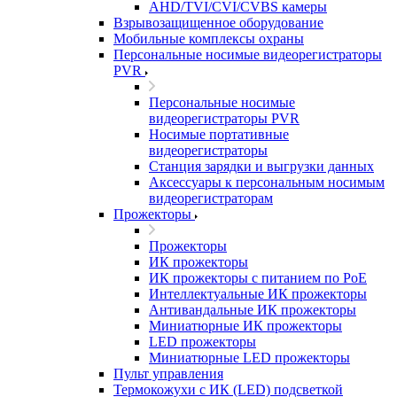
AHD/TVI/CVI/CVBS камеры
Взрывозащищенное оборудование
Мобильные комплексы охраны
Персональные носимые видеорегистраторы
PVR
Персональные носимые
видеорегистраторы PVR
Носимые портативные
видеорегистраторы
Станция зарядки и выгрузки данных
Аксессуары к персональным носимым
видеорегистраторам
Прожекторы
Прожекторы
ИК прожекторы
ИК прожекторы с питанием по PoE
Интеллектуальные ИК прожекторы
Антивандальные ИК прожекторы
Миниатюрные ИК прожекторы
LED прожекторы
Миниатюрные LED прожекторы
Пульт управления
Термокожухи с ИК (LED) подсветкой