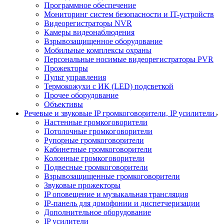
Программное обеспечение
Мониторинг систем безопасности и IT-устройств
Видеорегистраторы NVR
Камеры видеонаблюдения
Взрывозащищенное оборудование
Мобильные комплексы охраны
Персональные носимые видеорегистраторы PVR
Прожекторы
Пульт управления
Термокожухи с ИК (LED) подсветкой
Прочее оборудование
Объективы
Речевые и звуковые IP громкоговорители, IP усилители
Настенные громкоговорители
Потолочные громкоговорители
Рупорные громкоговорители
Кабинетные громкоговорители
Колонные громкоговорители
Подвесные громкоговорители
Взрывозащищенные громкоговорители
Звуковые прожекторы
IP оповещение и музыкальная трансляция
IP-панель для домофонии и диспетчеризации
Дополнительное оборудование
IP усилители