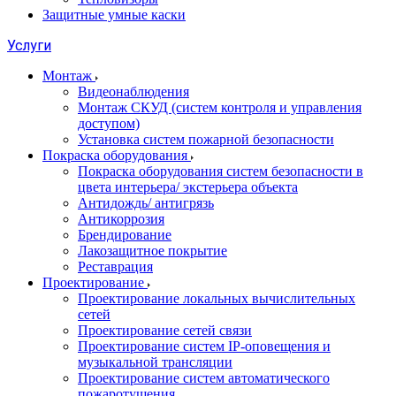
Защитные умные каски
Услуги
Монтаж
Видеонаблюдения
Монтаж СКУД (систем контроля и управления
доступом)
Установка систем пожарной безопасности
Покраска оборудования
Покраска оборудования систем безопасности в
цвета интерьера/ экстерьера объекта
Антидождь/ антигрязь
Антикоррозия
Брендирование
Лакозащитное покрытие
Реставрация
Проектирование
Проектирование локальных вычислительных
сетей
Проектирование сетей связи
Проектирование систем IP-оповещения и
музыкальной трансляции
Проектирование систем автоматического
пожаротушения