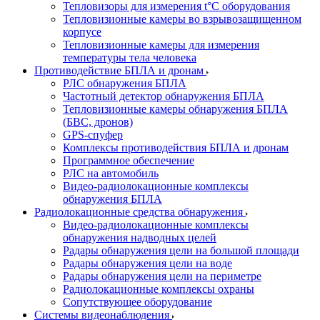
Тепловизоры для измерения t°С оборудования
Тепловизионные камеры во взрывозащищенном
корпусе
Тепловизионные камеры для измерения
температуры тела человека
Противодействие БПЛА и дронам
РЛС обнаружения БПЛА
Частотный детектор обнаружения БПЛА
Тепловизионные камеры обнаружения БПЛА
(БВС, дронов)
GPS-спуфер
Комплексы противодействия БПЛА и дронам
Программное обеспечение
РЛС на автомобиль
Видео-радиолокационные комплексы
обнаружения БПЛА
Радиолокационные средства обнаружения
Видео-радиолокационные комплексы
обнаружения надводных целей
Радары обнаружения цели на большой площади
Радары обнаружения цели на воде
Радары обнаружения цели на периметре
Радиолокационные комплексы охраны
Сопутствующее оборудование
Системы видеонаблюдения