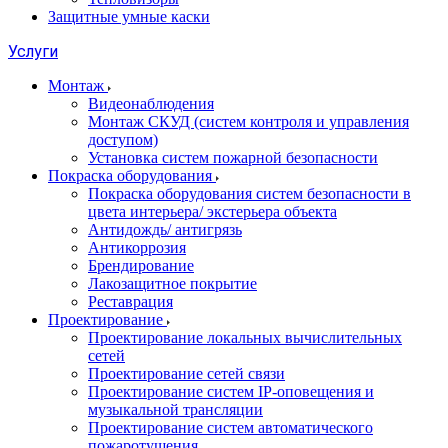
Защитные умные каски
Услуги
Монтаж
Видеонаблюдения
Монтаж СКУД (систем контроля и управления
доступом)
Установка систем пожарной безопасности
Покраска оборудования
Покраска оборудования систем безопасности в
цвета интерьера/ экстерьера объекта
Антидождь/ антигрязь
Антикоррозия
Брендирование
Лакозащитное покрытие
Реставрация
Проектирование
Проектирование локальных вычислительных
сетей
Проектирование сетей связи
Проектирование систем IP-оповещения и
музыкальной трансляции
Проектирование систем автоматического
пожаротушения