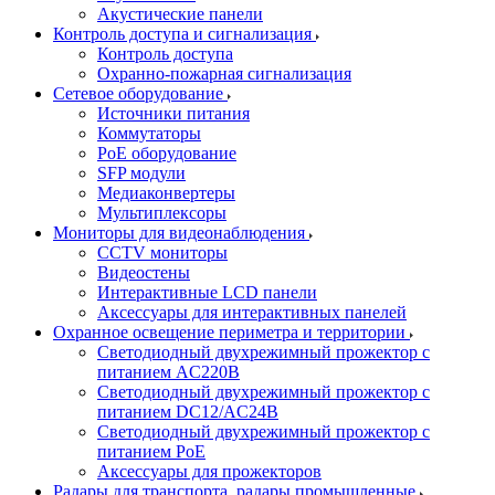
Акустические панели
Контроль доступа и сигнализация
Контроль доступа
Охранно-пожарная сигнализация
Сетевое оборудование
Источники питания
Коммутаторы
PoE оборудование
SFP модули
Медиаконвертеры
Мультиплексоры
Мониторы для видеонаблюдения
CCTV мониторы
Видеостены
Интерактивные LCD панели
Аксессуары для интерактивных панелей
Охранное освещение периметра и территории
Светодиодный двухрежимный прожектор с
питанием AC220В
Светодиодный двухрежимный прожектор с
питанием DC12/AC24В
Светодиодный двухрежимный прожектор с
питанием PoE
Аксессуары для прожекторов
Радары для транспорта, радары промышленные