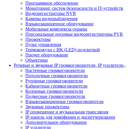
Программное обеспечение
Мониторинг систем безопасности и IT-устройств
Видеорегистраторы NVR
Камеры видеонаблюдения
Взрывозащищенное оборудование
Мобильные комплексы охраны
Персональные носимые видеорегистраторы PVR
Прожекторы
Пульт управления
Термокожухи с ИК (LED) подсветкой
Прочее оборудование
Объективы
Речевые и звуковые IP громкоговорители, IP усилители
Настенные громкоговорители
Потолочные громкоговорители
Рупорные громкоговорители
Кабинетные громкоговорители
Колонные громкоговорители
Подвесные громкоговорители
Взрывозащищенные громкоговорители
Звуковые прожекторы
IP оповещение и музыкальная трансляция
IP-панель для домофонии и диспетчеризации
Дополнительное оборудование
IP усилители