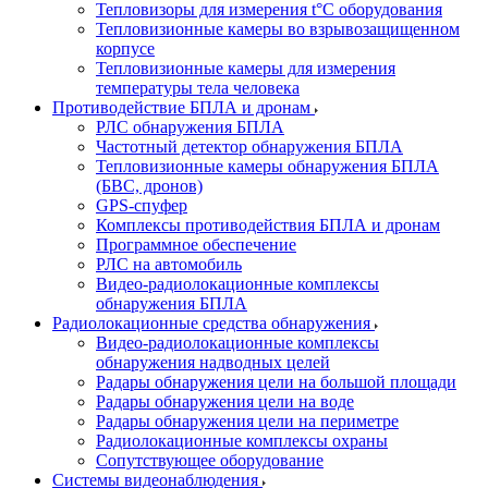
Тепловизоры для измерения t°С оборудования
Тепловизионные камеры во взрывозащищенном
корпусе
Тепловизионные камеры для измерения
температуры тела человека
Противодействие БПЛА и дронам
РЛС обнаружения БПЛА
Частотный детектор обнаружения БПЛА
Тепловизионные камеры обнаружения БПЛА
(БВС, дронов)
GPS-спуфер
Комплексы противодействия БПЛА и дронам
Программное обеспечение
РЛС на автомобиль
Видео-радиолокационные комплексы
обнаружения БПЛА
Радиолокационные средства обнаружения
Видео-радиолокационные комплексы
обнаружения надводных целей
Радары обнаружения цели на большой площади
Радары обнаружения цели на воде
Радары обнаружения цели на периметре
Радиолокационные комплексы охраны
Сопутствующее оборудование
Системы видеонаблюдения