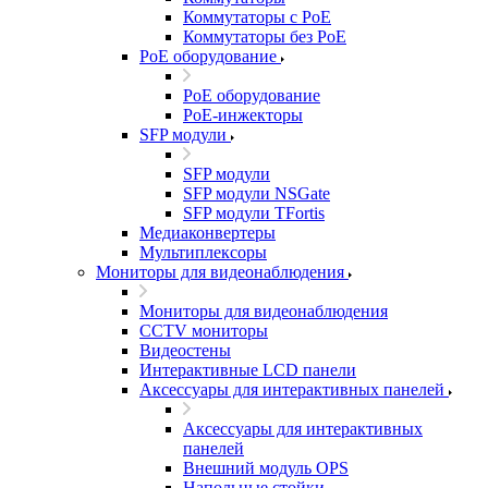
Коммутаторы с PoE
Коммутаторы без PoE
PoE оборудование
PoE оборудование
PoE-инжекторы
SFP модули
SFP модули
SFP модули NSGate
SFP модули TFortis
Медиаконвертеры
Мультиплексоры
Мониторы для видеонаблюдения
Мониторы для видеонаблюдения
CCTV мониторы
Видеостены
Интерактивные LCD панели
Аксессуары для интерактивных панелей
Аксессуары для интерактивных
панелей
Внешний модуль OPS
Напольные стойки