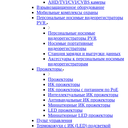
AHD/TVI/CVI/CVBS камеры
Взрывозащищенное оборудование
Мобильные комплексы охраны
Персональные носимые видеорегистраторы
PVR
Персональные носимые
видеорегистраторы PVR
Носимые портативные
видеорегистраторы
Станция зарядки и выгрузки данных
Аксессуары к персональным носимым
видеорегистраторам
Прожекторы
Прожекторы
ИК прожекторы
ИК прожекторы с питанием по PoE
Интеллектуальные ИК прожекторы
Антивандальные ИК прожекторы
Миниатюрные ИК прожекторы
LED прожекторы
Миниатюрные LED прожекторы
Пульт управления
Термокожухи с ИК (LED) подсветкой