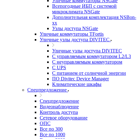
Уличные коммутаторы NSGate
Всепогодные ИБП с системой
микроклимата NSGate
Дополнительная комплектация NSBon-
xx
Узлы доступа NSGate
Уличные коммутаторы TFortis
Уличные узлы доступа DIVITEC
Уличные узлы доступа DIVITEC
С управляемым коммутатором L2/L3
С неуправляемым коммутатором
С UPS
С питанием от солнечной энергии
ПО Divitec Device Manager
Климатические шкафы
Спецпредложение
Спецпредложение
Видеонаблюдение
Контроль доступа
Сетевое оборудование
ОПС
Все по 300
Все по 1000