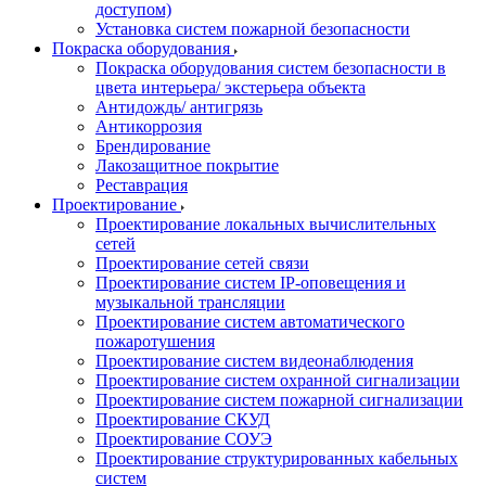
доступом)
Установка систем пожарной безопасности
Покраска оборудования
Покраска оборудования систем безопасности в
цвета интерьера/ экстерьера объекта
Антидождь/ антигрязь
Антикоррозия
Брендирование
Лакозащитное покрытие
Реставрация
Проектирование
Проектирование локальных вычислительных
сетей
Проектирование сетей связи
Проектирование систем IP-оповещения и
музыкальной трансляции
Проектирование систем автоматического
пожаротушения
Проектирование систем видеонаблюдения
Проектирование систем охранной сигнализации
Проектирование систем пожарной сигнализации
Проектирование СКУД
Проектирование СОУЭ
Проектирование структурированных кабельных
систем