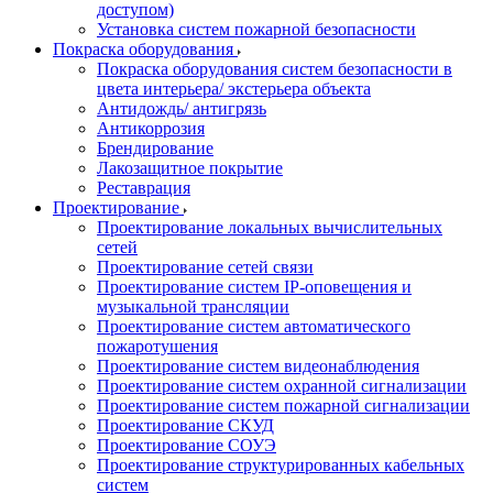
доступом)
Установка систем пожарной безопасности
Покраска оборудования
Покраска оборудования систем безопасности в
цвета интерьера/ экстерьера объекта
Антидождь/ антигрязь
Антикоррозия
Брендирование
Лакозащитное покрытие
Реставрация
Проектирование
Проектирование локальных вычислительных
сетей
Проектирование сетей связи
Проектирование систем IP-оповещения и
музыкальной трансляции
Проектирование систем автоматического
пожаротушения
Проектирование систем видеонаблюдения
Проектирование систем охранной сигнализации
Проектирование систем пожарной сигнализации
Проектирование СКУД
Проектирование СОУЭ
Проектирование структурированных кабельных
систем