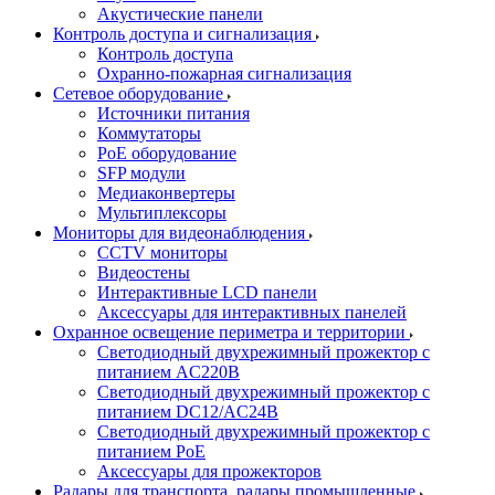
Акустические панели
Контроль доступа и сигнализация
Контроль доступа
Охранно-пожарная сигнализация
Сетевое оборудование
Источники питания
Коммутаторы
PoE оборудование
SFP модули
Медиаконвертеры
Мультиплексоры
Мониторы для видеонаблюдения
CCTV мониторы
Видеостены
Интерактивные LCD панели
Аксессуары для интерактивных панелей
Охранное освещение периметра и территории
Светодиодный двухрежимный прожектор с
питанием AC220В
Светодиодный двухрежимный прожектор с
питанием DC12/AC24В
Светодиодный двухрежимный прожектор с
питанием PoE
Аксессуары для прожекторов
Радары для транспорта, радары промышленные