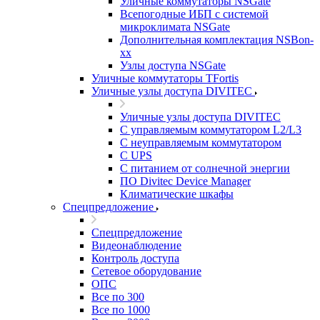
Уличные коммутаторы NSGate
Всепогодные ИБП с системой
микроклимата NSGate
Дополнительная комплектация NSBon-
xx
Узлы доступа NSGate
Уличные коммутаторы TFortis
Уличные узлы доступа DIVITEC
Уличные узлы доступа DIVITEC
С управляемым коммутатором L2/L3
С неуправляемым коммутатором
С UPS
С питанием от солнечной энергии
ПО Divitec Device Manager
Климатические шкафы
Спецпредложение
Спецпредложение
Видеонаблюдение
Контроль доступа
Сетевое оборудование
ОПС
Все по 300
Все по 1000