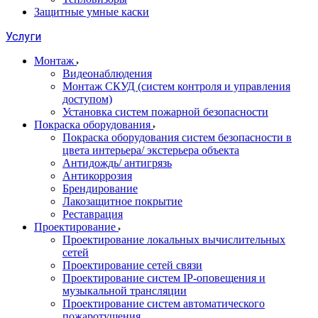
Защитные умные каски
Услуги
Монтаж
Видеонаблюдения
Монтаж СКУД (систем контроля и управления
доступом)
Установка систем пожарной безопасности
Покраска оборудования
Покраска оборудования систем безопасности в
цвета интерьера/ экстерьера объекта
Антидождь/ антигрязь
Антикоррозия
Брендирование
Лакозащитное покрытие
Реставрация
Проектирование
Проектирование локальных вычислительных
сетей
Проектирование сетей связи
Проектирование систем IP-оповещения и
музыкальной трансляции
Проектирование систем автоматического
пожаротушения