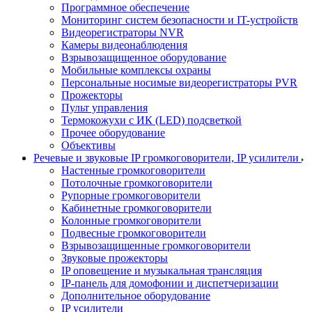
Программное обеспечение
Мониторинг систем безопасности и IT-устройств
Видеорегистраторы NVR
Камеры видеонаблюдения
Взрывозащищенное оборудование
Мобильные комплексы охраны
Персональные носимые видеорегистраторы PVR
Прожекторы
Пульт управления
Термокожухи с ИК (LED) подсветкой
Прочее оборудование
Объективы
Речевые и звуковые IP громкоговорители, IP усилители
Настенные громкоговорители
Потолочные громкоговорители
Рупорные громкоговорители
Кабинетные громкоговорители
Колонные громкоговорители
Подвесные громкоговорители
Взрывозащищенные громкоговорители
Звуковые прожекторы
IP оповещение и музыкальная трансляция
IP-панель для домофонии и диспетчеризации
Дополнительное оборудование
IP усилители