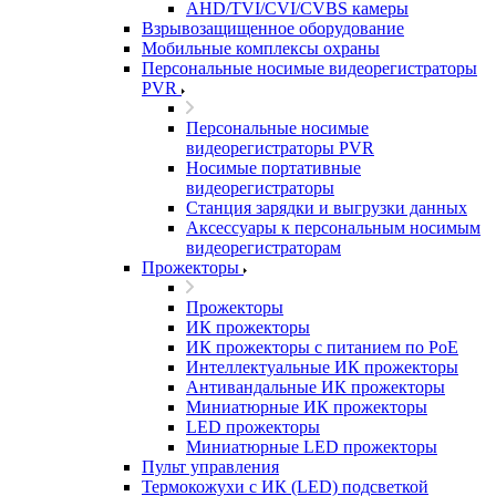
AHD/TVI/CVI/CVBS камеры
Взрывозащищенное оборудование
Мобильные комплексы охраны
Персональные носимые видеорегистраторы
PVR
Персональные носимые
видеорегистраторы PVR
Носимые портативные
видеорегистраторы
Станция зарядки и выгрузки данных
Аксессуары к персональным носимым
видеорегистраторам
Прожекторы
Прожекторы
ИК прожекторы
ИК прожекторы с питанием по PoE
Интеллектуальные ИК прожекторы
Антивандальные ИК прожекторы
Миниатюрные ИК прожекторы
LED прожекторы
Миниатюрные LED прожекторы
Пульт управления
Термокожухи с ИК (LED) подсветкой