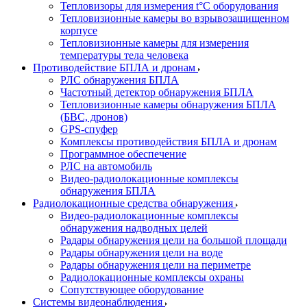
Тепловизоры для измерения t°С оборудования
Тепловизионные камеры во взрывозащищенном
корпусе
Тепловизионные камеры для измерения
температуры тела человека
Противодействие БПЛА и дронам
РЛС обнаружения БПЛА
Частотный детектор обнаружения БПЛА
Тепловизионные камеры обнаружения БПЛА
(БВС, дронов)
GPS-спуфер
Комплексы противодействия БПЛА и дронам
Программное обеспечение
РЛС на автомобиль
Видео-радиолокационные комплексы
обнаружения БПЛА
Радиолокационные средства обнаружения
Видео-радиолокационные комплексы
обнаружения надводных целей
Радары обнаружения цели на большой площади
Радары обнаружения цели на воде
Радары обнаружения цели на периметре
Радиолокационные комплексы охраны
Сопутствующее оборудование
Системы видеонаблюдения