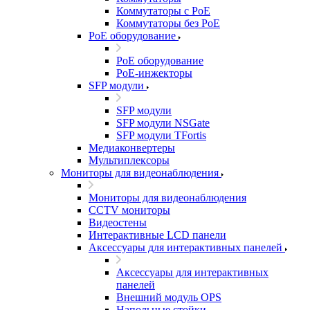
Коммутаторы с PoE
Коммутаторы без PoE
PoE оборудование
PoE оборудование
PoE-инжекторы
SFP модули
SFP модули
SFP модули NSGate
SFP модули TFortis
Медиаконвертеры
Мультиплексоры
Мониторы для видеонаблюдения
Мониторы для видеонаблюдения
CCTV мониторы
Видеостены
Интерактивные LCD панели
Аксессуары для интерактивных панелей
Аксессуары для интерактивных
панелей
Внешний модуль OPS
Напольные стойки