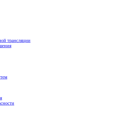
ной трансляции
шения
стем
я
асности