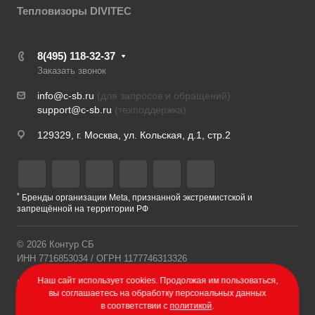
Тепловизоры DIVITEC
8(495) 118-32-37
Заказать звонок
info@c-sb.ru
(для запросов и обращений)
support@c-sb.ru
(техподдержка)
129329, г. Москва, ул. Кольская, д.1, стр.2
*
Бренды организации Meta, признанной экстремистской и
запрещённой на территории РФ
© 2026 Контур СБ
ИНН 7716853034 / ОГРН 1177746313326
Наш сайт использует cookies. Продолжая им пользоваться,
Политика конфиденциальности
вы соглашаетесь на обработку персональных данных
в соответствии с
политикой
.
Разработка сайта – Веб-Центр