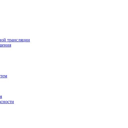
ной трансляции
шения
стем
я
асности