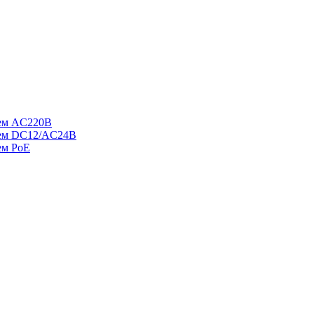
ием AC220В
ием DC12/AC24В
ем PoE