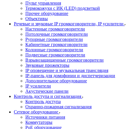
Пульт управления
Термокожухи с ИК (LED) подсветкой
Прочее оборудование
Объективы
Речевые и звуковые IP громкоговорители, IP усилители
Настенные громкоговорители
Потолочные громкоговорители
Рупорные громкоговорители
Кабинетные громкоговорители
Колонные громкоговорители
Подвесные громкоговорители
Взрывозащищенные громкоговорители
Звуковые прожекторы
IP оповещение и музыкальная трансляция
IP-панель для домофонии и диспетчеризации
Дополнительное оборудование
IP усилители
Акустические панели
Контроль доступа и сигнализация
Контроль доступа
Охранно-пожарная сигнализация
Сетевое оборудование
Источники питания
Коммутаторы
PoE оборудование