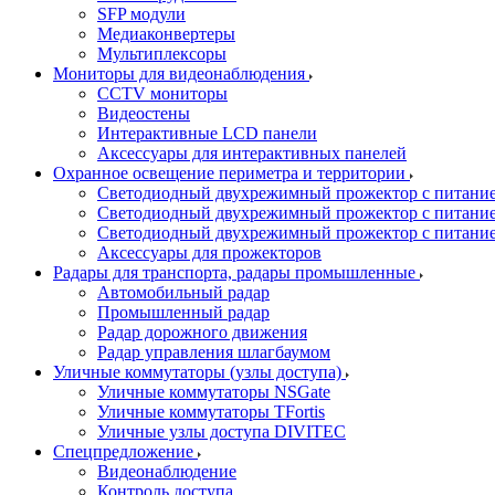
SFP модули
Медиаконвертеры
Мультиплексоры
Мониторы для видеонаблюдения
CCTV мониторы
Видеостены
Интерактивные LCD панели
Аксессуары для интерактивных панелей
Охранное освещение периметра и территории
Светодиодный двухрежимный прожектор с питан
Светодиодный двухрежимный прожектор с питан
Светодиодный двухрежимный прожектор с питани
Аксессуары для прожекторов
Радары для транспорта, радары промышленные
Автомобильный радар
Промышленный радар
Радар дорожного движения
Радар управления шлагбаумом
Уличные коммутаторы (узлы доступа)
Уличные коммутаторы NSGate
Уличные коммутаторы TFortis
Уличные узлы доступа DIVITEC
Спецпредложение
Видеонаблюдение
Контроль доступа