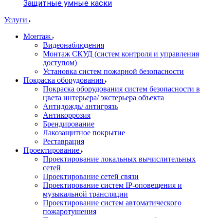
Защитные умные каски
Услуги
Монтаж
Видеонаблюдения
Монтаж СКУД (систем контроля и управления
доступом)
Установка систем пожарной безопасности
Покраска оборудования
Покраска оборудования систем безопасности в
цвета интерьера/ экстерьера объекта
Антидождь/ антигрязь
Антикоррозия
Брендирование
Лакозащитное покрытие
Реставрация
Проектирование
Проектирование локальных вычислительных
сетей
Проектирование сетей связи
Проектирование систем IP-оповещения и
музыкальной трансляции
Проектирование систем автоматического
пожаротушения