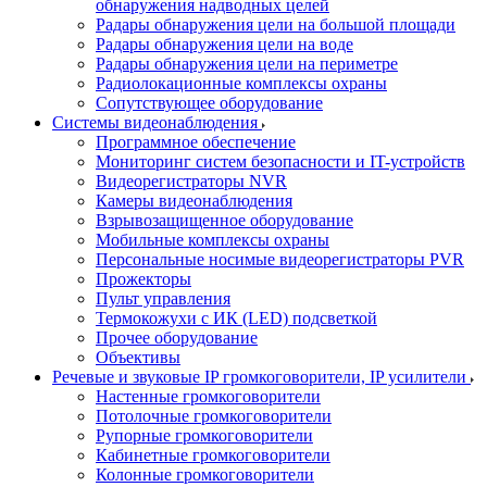
обнаружения надводных целей
Радары обнаружения цели на большой площади
Радары обнаружения цели на воде
Радары обнаружения цели на периметре
Радиолокационные комплексы охраны
Сопутствующее оборудование
Системы видеонаблюдения
Программное обеспечение
Мониторинг систем безопасности и IT-устройств
Видеорегистраторы NVR
Камеры видеонаблюдения
Взрывозащищенное оборудование
Мобильные комплексы охраны
Персональные носимые видеорегистраторы PVR
Прожекторы
Пульт управления
Термокожухи с ИК (LED) подсветкой
Прочее оборудование
Объективы
Речевые и звуковые IP громкоговорители, IP усилители
Настенные громкоговорители
Потолочные громкоговорители
Рупорные громкоговорители
Кабинетные громкоговорители
Колонные громкоговорители