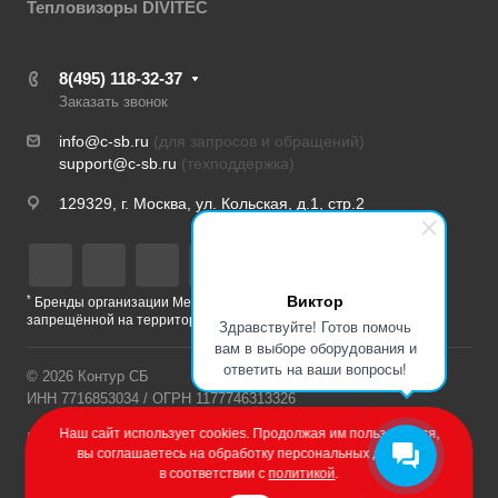
Тепловизоры DIVITEC
8(495) 118-32-37
Заказать звонок
info@c-sb.ru
(для запросов и обращений)
support@c-sb.ru
(техподдержка)
129329, г. Москва, ул. Кольская, д.1, стр.2
Виктор
*
Бренды организации Meta, признанной экстремистской и
запрещённой на территории РФ
Здравствуйте! Готов помочь
вам в выборе оборудования и
ответить на ваши вопросы!
© 2026 Контур СБ
ИНН 7716853034 / ОГРН 1177746313326
Наш сайт использует cookies. Продолжая им пользоваться,
Политика конфиденциальности
вы соглашаетесь на обработку персональных данных
в соответствии с
политикой
.
Разработка сайта – Веб-Центр