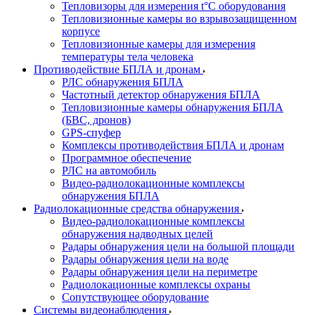
Тепловизоры для измерения t°С оборудования
Тепловизионные камеры во взрывозащищенном
корпусе
Тепловизионные камеры для измерения
температуры тела человека
Противодействие БПЛА и дронам
РЛС обнаружения БПЛА
Частотный детектор обнаружения БПЛА
Тепловизионные камеры обнаружения БПЛА
(БВС, дронов)
GPS-спуфер
Комплексы противодействия БПЛА и дронам
Программное обеспечение
РЛС на автомобиль
Видео-радиолокационные комплексы
обнаружения БПЛА
Радиолокационные средства обнаружения
Видео-радиолокационные комплексы
обнаружения надводных целей
Радары обнаружения цели на большой площади
Радары обнаружения цели на воде
Радары обнаружения цели на периметре
Радиолокационные комплексы охраны
Сопутствующее оборудование
Системы видеонаблюдения