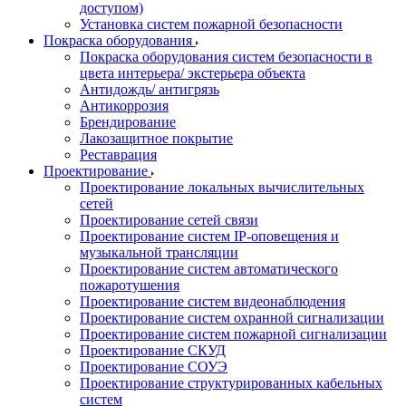
доступом)
Установка систем пожарной безопасности
Покраска оборудования
Покраска оборудования систем безопасности в
цвета интерьера/ экстерьера объекта
Антидождь/ антигрязь
Антикоррозия
Брендирование
Лакозащитное покрытие
Реставрация
Проектирование
Проектирование локальных вычислительных
сетей
Проектирование сетей связи
Проектирование систем IP-оповещения и
музыкальной трансляции
Проектирование систем автоматического
пожаротушения
Проектирование систем видеонаблюдения
Проектирование систем охранной сигнализации
Проектирование систем пожарной сигнализации
Проектирование СКУД
Проектирование СОУЭ
Проектирование структурированных кабельных
систем