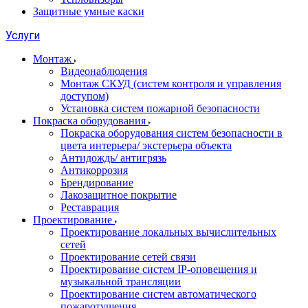
Защитные умные каски
Услуги
Монтаж
Видеонаблюдения
Монтаж СКУД (систем контроля и управления
доступом)
Установка систем пожарной безопасности
Покраска оборудования
Покраска оборудования систем безопасности в
цвета интерьера/ экстерьера объекта
Антидождь/ антигрязь
Антикоррозия
Брендирование
Лакозащитное покрытие
Реставрация
Проектирование
Проектирование локальных вычислительных
сетей
Проектирование сетей связи
Проектирование систем IP-оповещения и
музыкальной трансляции
Проектирование систем автоматического
пожаротушения