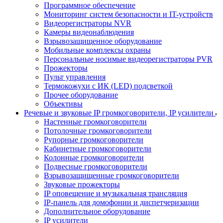
Программное обеспечение
Мониторинг систем безопасности и IT-устройств
Видеорегистраторы NVR
Камеры видеонаблюдения
Взрывозащищенное оборудование
Мобильные комплексы охраны
Персональные носимые видеорегистраторы PVR
Прожекторы
Пульт управления
Термокожухи с ИК (LED) подсветкой
Прочее оборудование
Объективы
Речевые и звуковые IP громкоговорители, IP усилители
Настенные громкоговорители
Потолочные громкоговорители
Рупорные громкоговорители
Кабинетные громкоговорители
Колонные громкоговорители
Подвесные громкоговорители
Взрывозащищенные громкоговорители
Звуковые прожекторы
IP оповещение и музыкальная трансляция
IP-панель для домофонии и диспетчеризации
Дополнительное оборудование
IP усилители