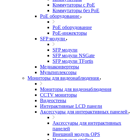
Коммутаторы с PoE
Коммутаторы без PoE
PoE оборудование
PoE оборудование
PoE-инжекторы
SFP модули
SFP модули
SFP модули NSGate
SFP модули TFortis
Медиаконвертеры
Мультиплексоры
Мониторы для видеонаблюдения
Мониторы для видеонаблюдения
CCTV мониторы
Видеостены
Интерактивные LCD панели
Аксессуары для интерактивных панелей
Аксессуары для интерактивных
панелей
Внешний модуль OPS
Напольные стойки