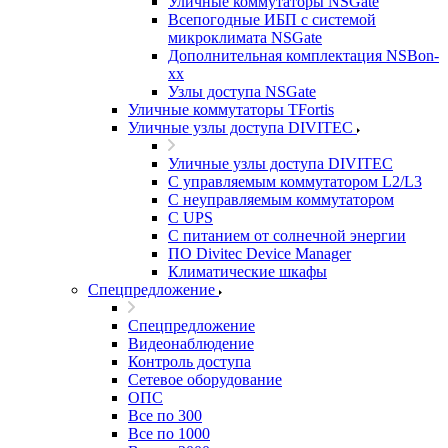
Уличные коммутаторы NSGate
Всепогодные ИБП с системой
микроклимата NSGate
Дополнительная комплектация NSBon-
xx
Узлы доступа NSGate
Уличные коммутаторы TFortis
Уличные узлы доступа DIVITEC
Уличные узлы доступа DIVITEC
С управляемым коммутатором L2/L3
С неуправляемым коммутатором
С UPS
С питанием от солнечной энергии
ПО Divitec Device Manager
Климатические шкафы
Спецпредложение
Спецпредложение
Видеонаблюдение
Контроль доступа
Сетевое оборудование
ОПС
Все по 300
Все по 1000