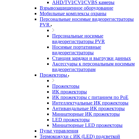
AHD/TVI/CVI/CVBS камеры
Взрывозащищенное оборудование
Мобильные комплексы охраны
Персональные носимые видеорегистраторы
PVR
Персональные носимые
видеорегистраторы PVR
Носимые портативные
видеорегистраторы
Станция зарядки и выгрузки данных
Аксессуары к персональным носимым
видеорегистраторам
Прожекторы
Прожекторы
ИК прожекторы
ИК прожекторы с питанием по PoE
Интеллектуальные ИК прожекторы
Антивандальные ИК прожекторы
Миниатюрные ИК прожекторы
LED прожекторы
Миниатюрные LED прожекторы
Пульт управления
Термокожухи с ИК (LED) подсветкой