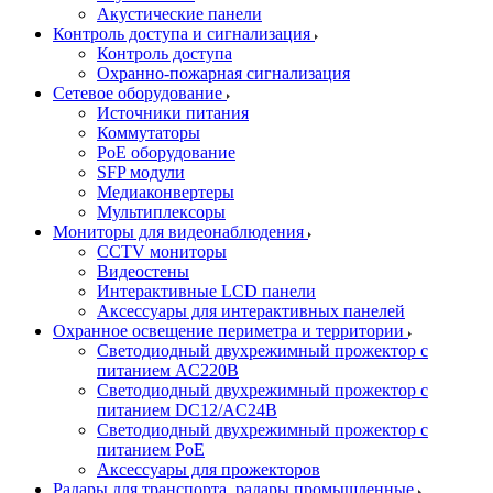
Акустические панели
Контроль доступа и сигнализация
Контроль доступа
Охранно-пожарная сигнализация
Сетевое оборудование
Источники питания
Коммутаторы
PoE оборудование
SFP модули
Медиаконвертеры
Мультиплексоры
Мониторы для видеонаблюдения
CCTV мониторы
Видеостены
Интерактивные LCD панели
Аксессуары для интерактивных панелей
Охранное освещение периметра и территории
Светодиодный двухрежимный прожектор с
питанием AC220В
Светодиодный двухрежимный прожектор с
питанием DC12/AC24В
Светодиодный двухрежимный прожектор с
питанием PoE
Аксессуары для прожекторов
Радары для транспорта, радары промышленные