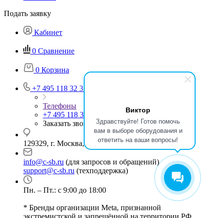
Подать заявку
Кабинет
0
Сравнение
0
Корзина
+7 495 118 32 37
Телефоны
Виктор
+7 495 118 32 37
Здравствуйте! Готов помочь
Заказать звонок
вам в выборе оборудования и
ответить на ваши вопросы!
129329, г. Москва, ул. Кольская, д.1, стр.2
info@c-sb.ru
(для запросов и обращений)
support@c-sb.ru
(техподдержка)
Пн. – Пт.: с 9:00 до 18:00
* Бренды организации Meta, признанной
экстремистской и запрещённой на территории РФ