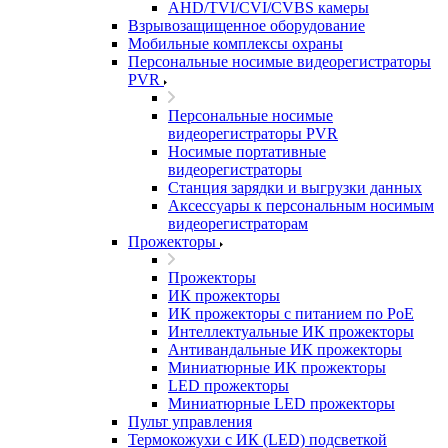
AHD/TVI/CVI/CVBS камеры
Взрывозащищенное оборудование
Мобильные комплексы охраны
Персональные носимые видеорегистраторы
PVR
Персональные носимые
видеорегистраторы PVR
Носимые портативные
видеорегистраторы
Станция зарядки и выгрузки данных
Аксессуары к персональным носимым
видеорегистраторам
Прожекторы
Прожекторы
ИК прожекторы
ИК прожекторы с питанием по PoE
Интеллектуальные ИК прожекторы
Антивандальные ИК прожекторы
Миниатюрные ИК прожекторы
LED прожекторы
Миниатюрные LED прожекторы
Пульт управления
Термокожухи с ИК (LED) подсветкой