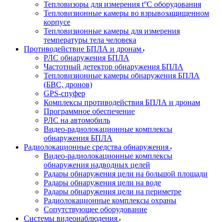
Тепловизоры для измерения t°С оборудования
Тепловизионные камеры во взрывозащищенном
корпусе
Тепловизионные камеры для измерения
температуры тела человека
Противодействие БПЛА и дронам
РЛС обнаружения БПЛА
Частотный детектор обнаружения БПЛА
Тепловизионные камеры обнаружения БПЛА
(БВС, дронов)
GPS-спуфер
Комплексы противодействия БПЛА и дронам
Программное обеспечение
РЛС на автомобиль
Видео-радиолокационные комплексы
обнаружения БПЛА
Радиолокационные средства обнаружения
Видео-радиолокационные комплексы
обнаружения надводных целей
Радары обнаружения цели на большой площади
Радары обнаружения цели на воде
Радары обнаружения цели на периметре
Радиолокационные комплексы охраны
Сопутствующее оборудование
Системы видеонаблюдения