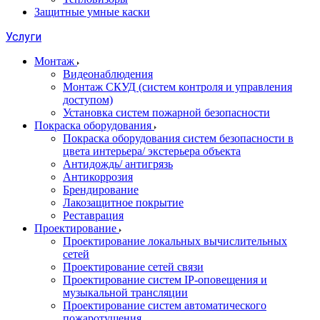
Защитные умные каски
Услуги
Монтаж
Видеонаблюдения
Монтаж СКУД (систем контроля и управления
доступом)
Установка систем пожарной безопасности
Покраска оборудования
Покраска оборудования систем безопасности в
цвета интерьера/ экстерьера объекта
Антидождь/ антигрязь
Антикоррозия
Брендирование
Лакозащитное покрытие
Реставрация
Проектирование
Проектирование локальных вычислительных
сетей
Проектирование сетей связи
Проектирование систем IP-оповещения и
музыкальной трансляции
Проектирование систем автоматического
пожаротушения