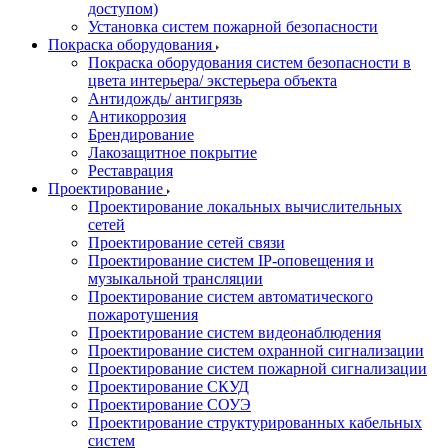
доступом)
Установка систем пожарной безопасности
Покраска оборудования
Покраска оборудования систем безопасности в
цвета интерьера/ экстерьера объекта
Антидождь/ антигрязь
Антикоррозия
Брендирование
Лакозащитное покрытие
Реставрация
Проектирование
Проектирование локальных вычислительных
сетей
Проектирование сетей связи
Проектирование систем IP-оповещения и
музыкальной трансляции
Проектирование систем автоматического
пожаротушения
Проектирование систем видеонаблюдения
Проектирование систем охранной сигнализации
Проектирование систем пожарной сигнализации
Проектирование СКУД
Проектирование СОУЭ
Проектирование структурированных кабельных
систем