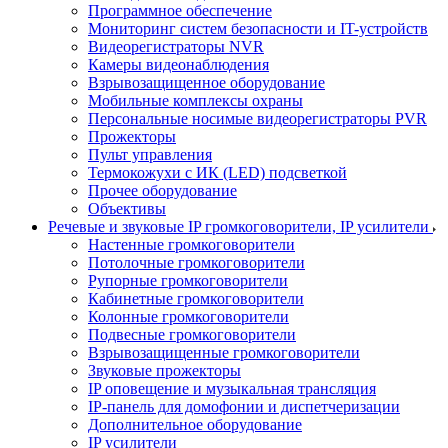
Программное обеспечение
Мониторинг систем безопасности и IT-устройств
Видеорегистраторы NVR
Камеры видеонаблюдения
Взрывозащищенное оборудование
Мобильные комплексы охраны
Персональные носимые видеорегистраторы PVR
Прожекторы
Пульт управления
Термокожухи с ИК (LED) подсветкой
Прочее оборудование
Объективы
Речевые и звуковые IP громкоговорители, IP усилители
Настенные громкоговорители
Потолочные громкоговорители
Рупорные громкоговорители
Кабинетные громкоговорители
Колонные громкоговорители
Подвесные громкоговорители
Взрывозащищенные громкоговорители
Звуковые прожекторы
IP оповещение и музыкальная трансляция
IP-панель для домофонии и диспетчеризации
Дополнительное оборудование
IP усилители