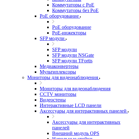
Коммутаторы с PoE
Коммутаторы без PoE
PoE оборудование
PoE оборудование
PoE-инжекторы
SFP модули
SFP модули
SFP модули NSGate
SFP модули TFortis
Медиаконвертеры
Мультиплексоры
Мониторы для видеонаблюдения
Мониторы для видеонаблюдения
CCTV мониторы
Видеостены
Интерактивные LCD панели
Аксессуары для интерактивных панелей
Аксессуары для интерактивных
панелей
Внешний модуль OPS
Напольные стойки