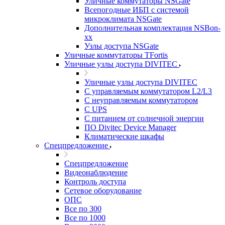
Уличные коммутаторы NSGate
Всепогодные ИБП с системой
микроклимата NSGate
Дополнительная комплектация NSBon-
xx
Узлы доступа NSGate
Уличные коммутаторы TFortis
Уличные узлы доступа DIVITEC
Уличные узлы доступа DIVITEC
С управляемым коммутатором L2/L3
С неуправляемым коммутатором
С UPS
С питанием от солнечной энергии
ПО Divitec Device Manager
Климатические шкафы
Спецпредложение
Спецпредложение
Видеонаблюдение
Контроль доступа
Сетевое оборудование
ОПС
Все по 300
Все по 1000