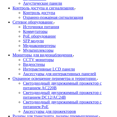
Акустические панели
Контроль доступа и сигнализация
Контроль доступа
Охранно-пожарная сигнализация
Сетевое оборудование
Источники питания
Коммутаторы
PoE оборудование
SFP модули
Медиаконвертеры
Мультиплексоры
Мониторы для видеонаблюдения
CCTV мониторы
Видеостены
Интерактивные LCD панели
Аксессуары для интерактивных панелей
Охранное освещение периметра и территории
Светодиодный двухрежимный прожектор с
питанием AC220В
Светодиодный двухрежимный прожектор с
питанием DC12/AC24В
Светодиодный двухрежимный прожектор с
питанием PoE
Аксессуары для прожекторов
Радары для транспорта, радары промышленные