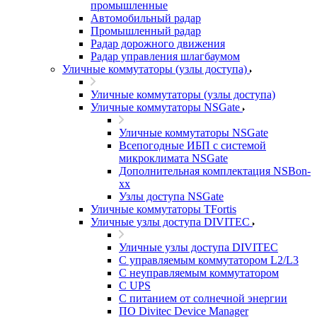
промышленные
Автомобильный радар
Промышленный радар
Радар дорожного движения
Радар управления шлагбаумом
Уличные коммутаторы (узлы доступа)
Уличные коммутаторы (узлы доступа)
Уличные коммутаторы NSGate
Уличные коммутаторы NSGate
Всепогодные ИБП с системой
микроклимата NSGate
Дополнительная комплектация NSBon-
xx
Узлы доступа NSGate
Уличные коммутаторы TFortis
Уличные узлы доступа DIVITEC
Уличные узлы доступа DIVITEC
С управляемым коммутатором L2/L3
С неуправляемым коммутатором
С UPS
С питанием от солнечной энергии
ПО Divitec Device Manager