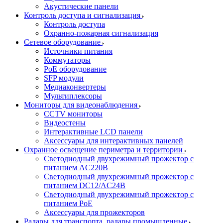
Акустические панели
Контроль доступа и сигнализация
Контроль доступа
Охранно-пожарная сигнализация
Сетевое оборудование
Источники питания
Коммутаторы
PoE оборудование
SFP модули
Медиаконвертеры
Мультиплексоры
Мониторы для видеонаблюдения
CCTV мониторы
Видеостены
Интерактивные LCD панели
Аксессуары для интерактивных панелей
Охранное освещение периметра и территории
Светодиодный двухрежимный прожектор с
питанием AC220В
Светодиодный двухрежимный прожектор с
питанием DC12/AC24В
Светодиодный двухрежимный прожектор с
питанием PoE
Аксессуары для прожекторов
Радары для транспорта, радары промышленные