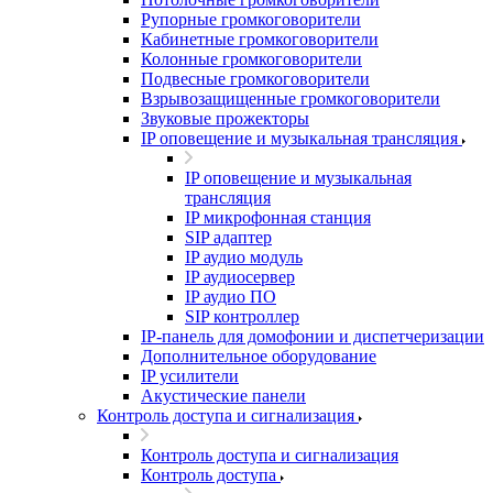
Рупорные громкоговорители
Кабинетные громкоговорители
Колонные громкоговорители
Подвесные громкоговорители
Взрывозащищенные громкоговорители
Звуковые прожекторы
IP оповещение и музыкальная трансляция
IP оповещение и музыкальная
трансляция
IP микрофонная станция
SIP адаптер
IP аудио модуль
IP аудиосервер
IP аудио ПО
SIP контроллер
IP-панель для домофонии и диспетчеризации
Дополнительное оборудование
IP усилители
Акустические панели
Контроль доступа и сигнализация
Контроль доступа и сигнализация
Контроль доступа