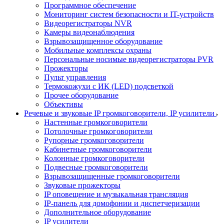
Программное обеспечение
Мониторинг систем безопасности и IT-устройств
Видеорегистраторы NVR
Камеры видеонаблюдения
Взрывозащищенное оборудование
Мобильные комплексы охраны
Персональные носимые видеорегистраторы PVR
Прожекторы
Пульт управления
Термокожухи с ИК (LED) подсветкой
Прочее оборудование
Объективы
Речевые и звуковые IP громкоговорители, IP усилители
Настенные громкоговорители
Потолочные громкоговорители
Рупорные громкоговорители
Кабинетные громкоговорители
Колонные громкоговорители
Подвесные громкоговорители
Взрывозащищенные громкоговорители
Звуковые прожекторы
IP оповещение и музыкальная трансляция
IP-панель для домофонии и диспетчеризации
Дополнительное оборудование
IP усилители