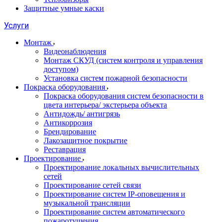
Защитные умные каски
Услуги
Монтаж
Видеонаблюдения
Монтаж СКУД (систем контроля и управления
доступом)
Установка систем пожарной безопасности
Покраска оборудования
Покраска оборудования систем безопасности в
цвета интерьера/ экстерьера объекта
Антидождь/ антигрязь
Антикоррозия
Брендирование
Лакозащитное покрытие
Реставрация
Проектирование
Проектирование локальных вычислительных
сетей
Проектирование сетей связи
Проектирование систем IP-оповещения и
музыкальной трансляции
Проектирование систем автоматического
пожаротушения