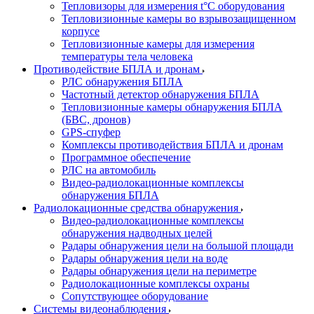
Тепловизоры для измерения t°С оборудования
Тепловизионные камеры во взрывозащищенном
корпусе
Тепловизионные камеры для измерения
температуры тела человека
Противодействие БПЛА и дронам
РЛС обнаружения БПЛА
Частотный детектор обнаружения БПЛА
Тепловизионные камеры обнаружения БПЛА
(БВС, дронов)
GPS-спуфер
Комплексы противодействия БПЛА и дронам
Программное обеспечение
РЛС на автомобиль
Видео-радиолокационные комплексы
обнаружения БПЛА
Радиолокационные средства обнаружения
Видео-радиолокационные комплексы
обнаружения надводных целей
Радары обнаружения цели на большой площади
Радары обнаружения цели на воде
Радары обнаружения цели на периметре
Радиолокационные комплексы охраны
Сопутствующее оборудование
Системы видеонаблюдения