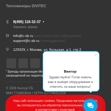
Тепловизоры DIVITEC
8(495) 118-32-37
Заказать звонок
info@c-sb.ru
(для запросов и обращений)
support@c-sb.ru
(техподдержка)
129329, г. Москва, ул. Кольская, д.1, стр.2
Виктор
*
Бренды организации Meta, признанной экстремистской и
запрещённой на территории РФ
Здравствуйте! Готов помочь
вам в выборе оборудования и
ответить на ваши вопросы!
© 2026 Контур СБ
ИНН 7716853034 / ОГРН 1177746313326
Наш сайт использует cookies. Продолжая им пользоваться,
Политика конфиденциальности
вы соглашаетесь на обработку персональных данных
в соответствии с
политикой
.
Разработка сайта – Веб-Центр