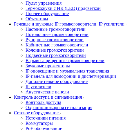
Пульт управления
Термокожухи с ИК (LED) подсветкой
Прочее оборудование
Объективы
Речевые и звуковые IP громкоговорители, IP усилители
Настенные громкоговорители
Потолочные громкоговорители
Рупорные громкоговорители
Кабинетные громкоговорители
Колонные громкоговорители
Подвесные громкоговорители
Взрывозащищенные громкоговорители
Звуковые прожекторы
IP оповещение и музыкальная трансляция
IP-панель для домофонии и диспетчеризации
Дополнительное оборудование
IP усилители
Акустические панели
Контроль доступа и сигнализация
Контроль доступа
Охранно-пожарная сигнализация
Сетевое оборудование
Источники питания
Коммутаторы
PoE оборудование