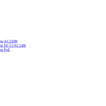
ием AC220В
ием DC12/AC24В
ем PoE