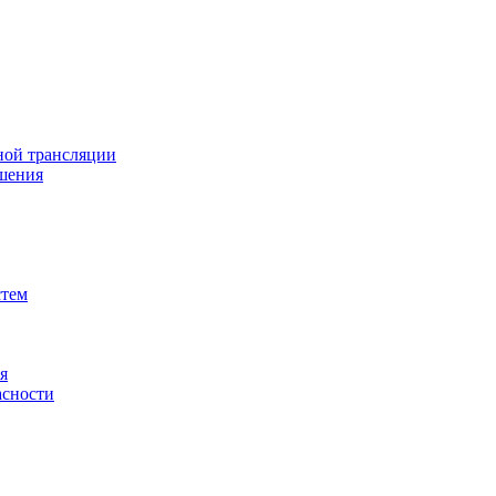
ной трансляции
шения
стем
я
асности