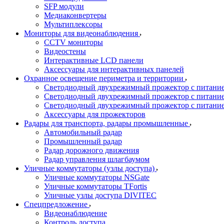
SFP модули
Медиаконвертеры
Мультиплексоры
Мониторы для видеонаблюдения
CCTV мониторы
Видеостены
Интерактивные LCD панели
Аксессуары для интерактивных панелей
Охранное освещение периметра и территории
Светодиодный двухрежимный прожектор с питан
Светодиодный двухрежимный прожектор с питан
Светодиодный двухрежимный прожектор с питани
Аксессуары для прожекторов
Радары для транспорта, радары промышленные
Автомобильный радар
Промышленный радар
Радар дорожного движения
Радар управления шлагбаумом
Уличные коммутаторы (узлы доступа)
Уличные коммутаторы NSGate
Уличные коммутаторы TFortis
Уличные узлы доступа DIVITEC
Спецпредложение
Видеонаблюдение
Контроль доступа