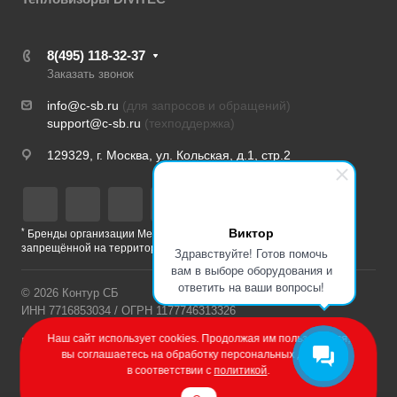
8(495) 118-32-37
Заказать звонок
info@c-sb.ru
(для запросов и обращений)
support@c-sb.ru
(техподдержка)
129329, г. Москва, ул. Кольская, д.1, стр.2
Виктор
*
Бренды организации Meta, признанной экстремистской и
запрещённой на территории РФ
Здравствуйте! Готов помочь
вам в выборе оборудования и
ответить на ваши вопросы!
© 2026 Контур СБ
ИНН 7716853034 / ОГРН 1177746313326
Наш сайт использует cookies. Продолжая им пользоваться,
Политика конфиденциальности
вы соглашаетесь на обработку персональных данных
в соответствии с
политикой
.
Разработка сайта – Веб-Центр