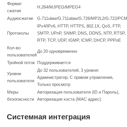
Формат
H.264/MJPEG/MPEG4
сжатия
Аудиосжатие
G.711ulaw/G.711alaw/G.726/MP2L2/G.722/PC
IPv4/IPv6, HTTP, HTTPS, 802.1X, QoS, FTP,
Протоколы
SMTP, UPnP, SNMP, DNS, DDNS, NTP, RTSP,
RTP, TCP, UDP, IGMP, ICMP, DHCP, PPPoE
Кол-во
До 20 одновременно
пользователей
Тройной поток
Поддерживается
До 32 пользователей. 3 уровня:
Уровни
Администратор, С правом управления,
пользователя
Только просмотр
Меры
Авторизация пользователя (ID и Пароль),
безопасности
Авторизация хоста (MAC адрес)
Системная интеграция