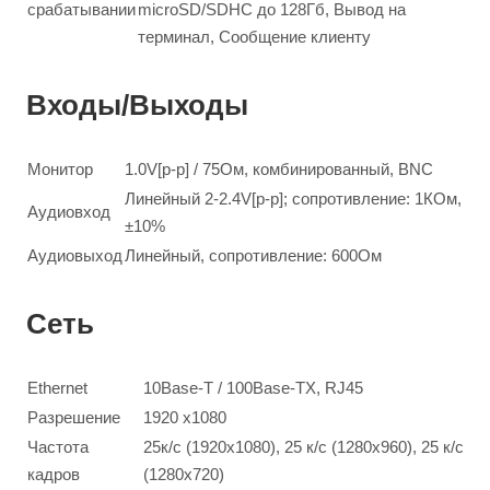
срабатывании
microSD/SDHC до 128Гб, Вывод на
терминал, Сообщение клиенту
Входы/Выходы
Монитор
1.0V[p-p] / 75Ом, комбинированный, BNC
Линейный 2-2.4V[p-p]; сопротивление: 1КОм,
Аудиовход
±10%
Аудиовыход
Линейный, сопротивление: 600Ом
Сеть
Ethernet
10Base-T / 100Base-TX, RJ45
Разрешение
1920 x1080
Частота
25к/с (1920x1080), 25 к/с (1280x960), 25 к/с
кадров
(1280x720)