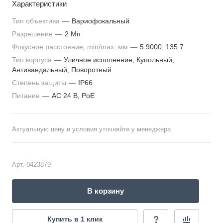
Характеристики
Матрица: 1/1.9’’ Progressive Scan CMOS
Тип объектива: вариофокальный объектив 5.9-135.7мм
Тип объектива
—
Вариофокальный
Разрешение
—
2 Мп
Фокусное расстояние, min/max, мм
—
5.9000, 135.7
Тип корпуса
—
Уличное исполнение, Купольный,
Антивандальный, Поворотный
Степень защиты
—
IP66
Питание
—
AC 24 В, PoE
Актуальную цену и условия уточняйте у менеджера
Арт.
0423879
В корзину
Купить в 1 клик