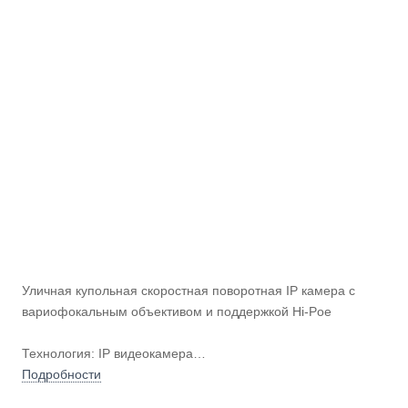
Уличная купольная скоростная поворотная IP камера с
вариофокальным объективом и поддержкой Hi-Poe
Технология: IP видеокамера
Исполнение: уличная купольная скоростная поворотная
Подробности
Разрешение: 2Мп Full HD 1080p (1920×1080)