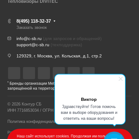
Тепловизоры DIVITEC
8(495) 118-32-37
Заказать звонок
info@c-sb.ru
(для запросов и обращений)
support@c-sb.ru
(техподдержка)
129329, г. Москва, ул. Кольская, д.1, стр.2
*
Бренды организации Meta, признанной экстремистской и
запрещённой на территории РФ
Виктор
© 2026 Контур СБ
Здравствуйте! Готов помочь
ИНН 7716853034 / ОГРН 1177746313326
вам в выборе оборудования и
ответить на ваши вопросы!
Политика конфиденциальности
Разработка сайта – Веб-Центр
Наш сайт использует cookies. Продолжая им пользоваться,