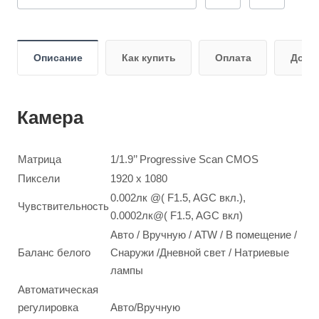
Описание
Как купить
Оплата
Дост
Камера
Матрица
1/1.9’’ Progressive Scan CMOS
Пиксели
1920 x 1080
0.002лк @( F1.5, AGC вкл.),
Чувствительность
0.0002лк@( F1.5, AGC вкл)
Авто / Вручную / ATW / В помещение /
Баланс белого
Снаружи /Дневной свет / Натриевые
лампы
Автоматическая
регулировка
Авто/Вручную