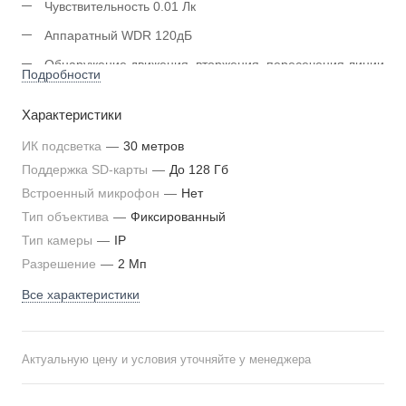
Чувствительность 0.01 Лк
Аппаратный WDR 120дБ
Обнаружение движения, вторжения, пересечения линии
Подробности
Слот для microSD/SDHC/SDXC до 128 Гб
Характеристики
Рабочие условия -40°C...+60°С, IP67
ИК подсветка
—
30 метров
Питание DC 12 В / PoE
Поддержка SD-карты
—
До 128 Гб
Цвет корпуса: белый, черный
Встроенный микрофон
—
Нет
Тип объектива
—
Фиксированный
Тип камеры
—
IP
Разрешение
—
2 Мп
Все характеристики
Актуальную цену и условия уточняйте у менеджера