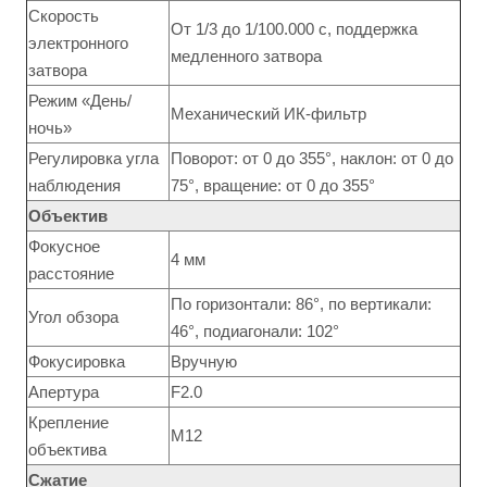
Скорость
От 1/3 до 1/100.000 с, поддержка
электронного
медленного затвора
затвора
Режим «День/
Механический ИК-фильтр
ночь»
Регулировка угла
Поворот: от 0 до 355°, наклон: от 0 до
наблюдения
75°, вращение: от 0 до 355°
Объектив
Фокусное
4 мм
расстояние
По горизонтали: 86°, по вертикали:
Угол обзора
46°, подиагонали: 102°
Фокусировка
Вручную
Апертура
F2.0
Крепление
M12
объектива
Сжатие