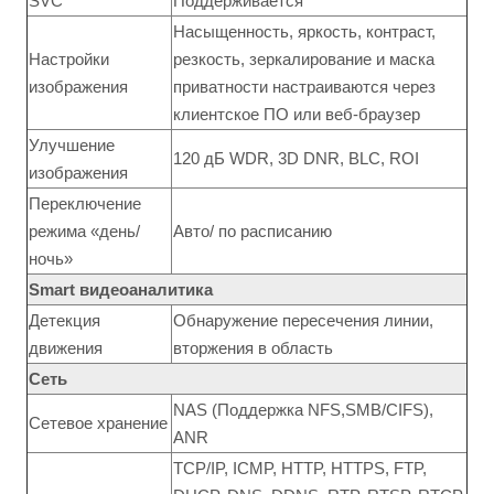
SVC
Поддерживается
Насыщенность, яркость, контраст,
Настройки
резкость, зеркалирование и маска
изображения
приватности настраиваются через
клиентское ПО или веб-браузер
Улучшение
120 дБ WDR, 3D DNR, BLC, ROI
изображения
Переключение
режима «день/
Авто/ по расписанию
ночь»
Smart видеоаналитика
Детекция
Обнаружение пересечения линии,
движения
вторжения в область
Сеть
NAS (Поддержка NFS,SMB/CIFS),
Сетевое хранение
ANR
TCP/IP, ICMP, HTTP, HTTPS, FTP,