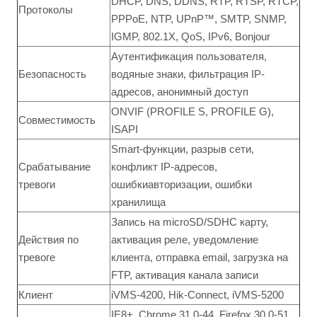
DHCP, DNS, DDNS, RTP, RTSP, RTCP,
Протоколы
PPPoE, NTP, UPnP™, SMTP, SNMP,
IGMP, 802.1X, QoS, IPv6, Bonjour
Аутентификация пользователя,
Безопасность
водяные знаки, фильтрация IP-
адресов, анонимный доступ
ONVIF (PROFILE S, PROFILE G),
Совместимость
ISAPI
Smart-функции, разрыв сети,
Срабатывание
конфликт IP-адресов,
тревоги
ошибкиавторизации, ошибки
хранилища
Запись на microSD/SDHC карту,
Действия по
активация реле, уведомление
тревоге
клиента, отправка email, загрузка на
FTP, активация канала записи
Клиент
iVMS-4200, Hik-Connect, iVMS-5200
IE8+, Chrome 31.0-44, Firefox 30.0-51,