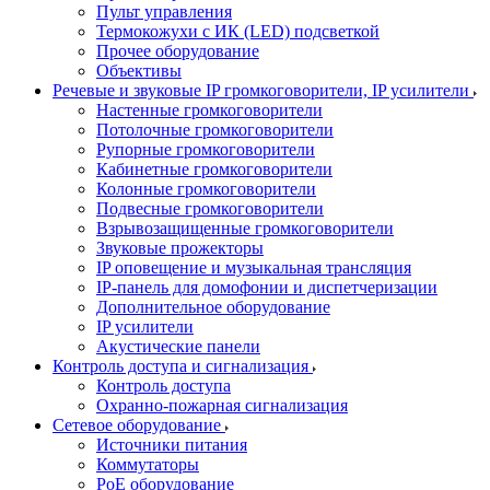
Пульт управления
Термокожухи с ИК (LED) подсветкой
Прочее оборудование
Объективы
Речевые и звуковые IP громкоговорители, IP усилители
Настенные громкоговорители
Потолочные громкоговорители
Рупорные громкоговорители
Кабинетные громкоговорители
Колонные громкоговорители
Подвесные громкоговорители
Взрывозащищенные громкоговорители
Звуковые прожекторы
IP оповещение и музыкальная трансляция
IP-панель для домофонии и диспетчеризации
Дополнительное оборудование
IP усилители
Акустические панели
Контроль доступа и сигнализация
Контроль доступа
Охранно-пожарная сигнализация
Сетевое оборудование
Источники питания
Коммутаторы
PoE оборудование