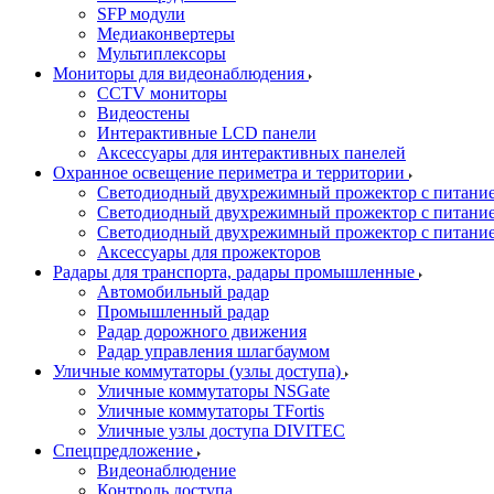
SFP модули
Медиаконвертеры
Мультиплексоры
Мониторы для видеонаблюдения
CCTV мониторы
Видеостены
Интерактивные LCD панели
Аксессуары для интерактивных панелей
Охранное освещение периметра и территории
Светодиодный двухрежимный прожектор с питан
Светодиодный двухрежимный прожектор с питан
Светодиодный двухрежимный прожектор с питани
Аксессуары для прожекторов
Радары для транспорта, радары промышленные
Автомобильный радар
Промышленный радар
Радар дорожного движения
Радар управления шлагбаумом
Уличные коммутаторы (узлы доступа)
Уличные коммутаторы NSGate
Уличные коммутаторы TFortis
Уличные узлы доступа DIVITEC
Спецпредложение
Видеонаблюдение
Контроль доступа