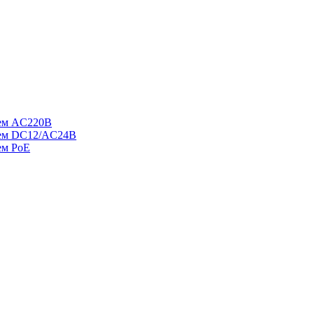
ием AC220В
ием DC12/AC24В
ем PoE