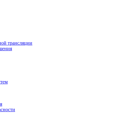
ной трансляции
шения
стем
я
асности