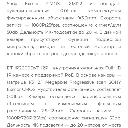
Sony Exmor CMOS IXM122 и обладает
чувствительностью 0.01Lux. Комплектуется
фиксированным объективом f=3.6mm. Скорость
записи — 1080P(25fps), соотношение сигнал/шум
50db. Дальность ИК-подсветки до 20 м. В данной
камере присутствуют функции поддержки
микрофона, выхода на тестовый монитор и
кнопки сброса настроек до заводских установок.
DT-IP2000DVF-I2P – внутренняя купольная Full HD
IP-камера с поддержкой РоЕ. В основе камеры —
матрица 1/3” 2.1 Megapixel Progressive scan SONY
Exmor CMOS. Чувствительность камеры составляет
0.01Lux. Камера оснащается вариофокальным
объективом с изменяемым фокусным
расстоянием 2.8~12mm. Скорость записи —
1080P/720P(25fps), соотношение сигнал/шум 50db.
Дальность ИК-подсветки — до 20 метров от места