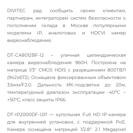
DIVITEC рад сообщить своим клиентам,
партнерам, интеграторам систем безопасности о
пополнении склада в Москве популярными
моделями IP, аналоговых и HDCVI камер
видеонаблюдения.
DT-CA8012BF-I2 – уличная цилиндрическая
камера видеонаблюдения 960H. Построена на
матрице 1/3″ CMOS HDIS с разрешением 800ТВЛ
(942х672). Оснащена фиксированным объективом
3.6мм/F2.0. Дальность ИК-подсветки до 20м,
температурный диапазон эксплуатации -40°C ~
+50°C, класс защиты IP66.
DT-IP2000DF-I2P — купольная Full HD IP-камера
для внутренней установки, с поддержкой РоЕ.
Камера оснащена матрицей 1/2.8” 2.1 Megapixel