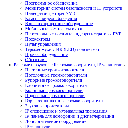
Программное обеспечение
Мониторинг систем безопасности и IT-устройств
Видеорегистраторы NVR
Камеры видеонаблюдения
Взрывозащищенное оборудование
Мобильные комплексы охраны
Персональные носимые видеорегистраторы PVR
Прожекторы
Пульт управления
Термокожухи с ИК (LED) подсветкой
Прочее оборудование
Объективы
Речевые и звуковые IP громкоговорители, IP усилители
Настенные громкоговорители
Потолочные громкоговорители
Рупорные громкоговорители
Кабинетные громкоговорители
Колонные громкоговорители
Подвесные громкоговорители
Взрывозащищенные громкоговорители
Звуковые прожекторы
IP оповещение и музыкальная трансляция
IP-панель для домофонии и диспетчеризации
Дополнительное оборудование
IP усилители