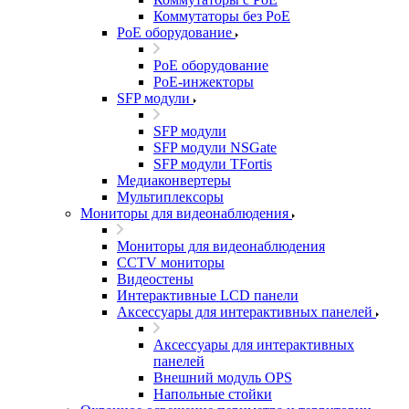
Коммутаторы без PoE
PoE оборудование
PoE оборудование
PoE-инжекторы
SFP модули
SFP модули
SFP модули NSGate
SFP модули TFortis
Медиаконвертеры
Мультиплексоры
Мониторы для видеонаблюдения
Мониторы для видеонаблюдения
CCTV мониторы
Видеостены
Интерактивные LCD панели
Аксессуары для интерактивных панелей
Аксессуары для интерактивных
панелей
Внешний модуль OPS
Напольные стойки