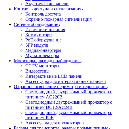
Акустические панели
Контроль доступа и сигнализация
Контроль доступа
Охранно-пожарная сигнализация
Сетевое оборудование
Источники питания
Коммутаторы
PoE оборудование
SFP модули
Медиаконвертеры
Мультиплексоры
Мониторы для видеонаблюдения
CCTV мониторы
Видеостены
Интерактивные LCD панели
Аксессуары для интерактивных панелей
Охранное освещение периметра и территории
Светодиодный двухрежимный прожектор с
питанием AC220В
Светодиодный двухрежимный прожектор с
питанием DC12/AC24В
Светодиодный двухрежимный прожектор с
питанием PoE
Аксессуары для прожекторов
Радары для транспорта, радары промышленные