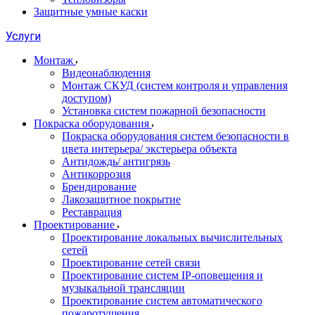
Защитные умные каски
Услуги
Монтаж
Видеонаблюдения
Монтаж СКУД (систем контроля и управления
доступом)
Установка систем пожарной безопасности
Покраска оборудования
Покраска оборудования систем безопасности в
цвета интерьера/ экстерьера объекта
Антидождь/ антигрязь
Антикоррозия
Брендирование
Лакозащитное покрытие
Реставрация
Проектирование
Проектирование локальных вычислительных
сетей
Проектирование сетей связи
Проектирование систем IP-оповещения и
музыкальной трансляции
Проектирование систем автоматического
пожаротушения