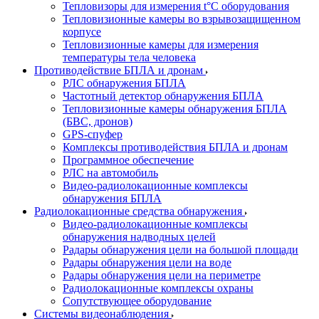
Тепловизоры для измерения t°С оборудования
Тепловизионные камеры во взрывозащищенном
корпусе
Тепловизионные камеры для измерения
температуры тела человека
Противодействие БПЛА и дронам
РЛС обнаружения БПЛА
Частотный детектор обнаружения БПЛА
Тепловизионные камеры обнаружения БПЛА
(БВС, дронов)
GPS-спуфер
Комплексы противодействия БПЛА и дронам
Программное обеспечение
РЛС на автомобиль
Видео-радиолокационные комплексы
обнаружения БПЛА
Радиолокационные средства обнаружения
Видео-радиолокационные комплексы
обнаружения надводных целей
Радары обнаружения цели на большой площади
Радары обнаружения цели на воде
Радары обнаружения цели на периметре
Радиолокационные комплексы охраны
Сопутствующее оборудование
Системы видеонаблюдения