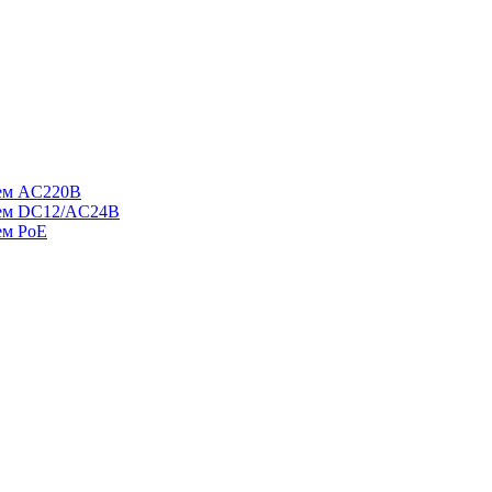
ием AC220В
ием DC12/AC24В
ем PoE