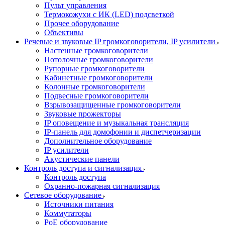
Пульт управления
Термокожухи с ИК (LED) подсветкой
Прочее оборудование
Объективы
Речевые и звуковые IP громкоговорители, IP усилители
Настенные громкоговорители
Потолочные громкоговорители
Рупорные громкоговорители
Кабинетные громкоговорители
Колонные громкоговорители
Подвесные громкоговорители
Взрывозащищенные громкоговорители
Звуковые прожекторы
IP оповещение и музыкальная трансляция
IP-панель для домофонии и диспетчеризации
Дополнительное оборудование
IP усилители
Акустические панели
Контроль доступа и сигнализация
Контроль доступа
Охранно-пожарная сигнализация
Сетевое оборудование
Источники питания
Коммутаторы
PoE оборудование