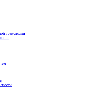
ной трансляции
шения
стем
я
асности