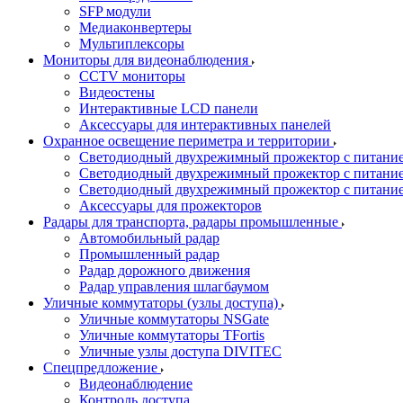
SFP модули
Медиаконвертеры
Мультиплексоры
Мониторы для видеонаблюдения
CCTV мониторы
Видеостены
Интерактивные LCD панели
Аксессуары для интерактивных панелей
Охранное освещение периметра и территории
Светодиодный двухрежимный прожектор с питан
Светодиодный двухрежимный прожектор с питан
Светодиодный двухрежимный прожектор с питани
Аксессуары для прожекторов
Радары для транспорта, радары промышленные
Автомобильный радар
Промышленный радар
Радар дорожного движения
Радар управления шлагбаумом
Уличные коммутаторы (узлы доступа)
Уличные коммутаторы NSGate
Уличные коммутаторы TFortis
Уличные узлы доступа DIVITEC
Спецпредложение
Видеонаблюдение
Контроль доступа