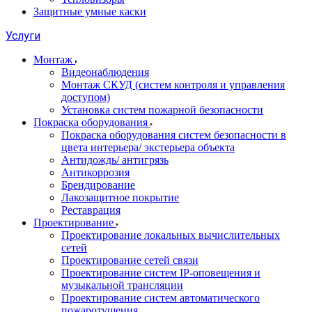
Защитные умные каски
Услуги
Монтаж
Видеонаблюдения
Монтаж СКУД (систем контроля и управления
доступом)
Установка систем пожарной безопасности
Покраска оборудования
Покраска оборудования систем безопасности в
цвета интерьера/ экстерьера объекта
Антидождь/ антигрязь
Антикоррозия
Брендирование
Лакозащитное покрытие
Реставрация
Проектирование
Проектирование локальных вычислительных
сетей
Проектирование сетей связи
Проектирование систем IP-оповещения и
музыкальной трансляции
Проектирование систем автоматического
пожаротушения