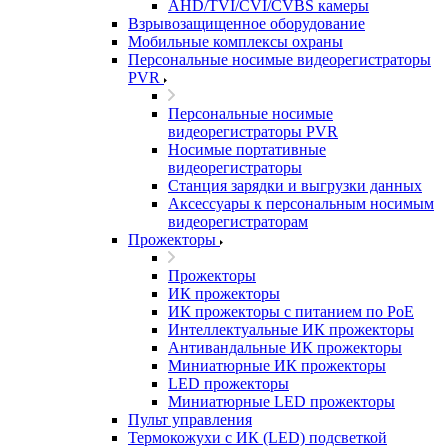
AHD/TVI/CVI/CVBS камеры
Взрывозащищенное оборудование
Мобильные комплексы охраны
Персональные носимые видеорегистраторы
PVR
Персональные носимые
видеорегистраторы PVR
Носимые портативные
видеорегистраторы
Станция зарядки и выгрузки данных
Аксессуары к персональным носимым
видеорегистраторам
Прожекторы
Прожекторы
ИК прожекторы
ИК прожекторы с питанием по PoE
Интеллектуальные ИК прожекторы
Антивандальные ИК прожекторы
Миниатюрные ИК прожекторы
LED прожекторы
Миниатюрные LED прожекторы
Пульт управления
Термокожухи с ИК (LED) подсветкой