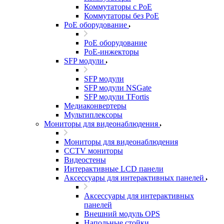
Коммутаторы с PoE
Коммутаторы без PoE
PoE оборудование
PoE оборудование
PoE-инжекторы
SFP модули
SFP модули
SFP модули NSGate
SFP модули TFortis
Медиаконвертеры
Мультиплексоры
Мониторы для видеонаблюдения
Мониторы для видеонаблюдения
CCTV мониторы
Видеостены
Интерактивные LCD панели
Аксессуары для интерактивных панелей
Аксессуары для интерактивных
панелей
Внешний модуль OPS
Напольные стойки