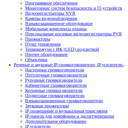
Программное обеспечение
Мониторинг систем безопасности и IT-устройств
Видеорегистраторы NVR
Камеры видеонаблюдения
Взрывозащищенное оборудование
Мобильные комплексы охраны
Персональные носимые видеорегистраторы PVR
Прожекторы
Пульт управления
Термокожухи с ИК (LED) подсветкой
Прочее оборудование
Объективы
Речевые и звуковые IP громкоговорители, IP усилители
Настенные громкоговорители
Потолочные громкоговорители
Рупорные громкоговорители
Кабинетные громкоговорители
Колонные громкоговорители
Подвесные громкоговорители
Взрывозащищенные громкоговорители
Звуковые прожекторы
IP оповещение и музыкальная трансляция
IP-панель для домофонии и диспетчеризации
Дополнительное оборудование
IP усилители