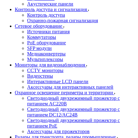
Акустические панели
Контроль доступа и сигнализация
Контроль доступа
Охранно-пожарная сигнализация
Сетевое оборудование
Источники питания
Коммутаторы
PoE оборудование
SFP модули
Медиаконвертеры
Мультиплексоры
Мониторы для видеонаблюдения
CCTV мониторы
Видеостены
Интерактивные LCD панели
Аксессуары для интерактивных панелей
Охранное освещение периметра и территории
Светодиодный двухрежимный прожектор с
питанием AC220В
Светодиодный двухрежимный прожектор с
питанием DC12/AC24В
Светодиодный двухрежимный прожектор с
питанием PoE
Аксессуары для прожекторов
Радары для транспорта, радары промышленные