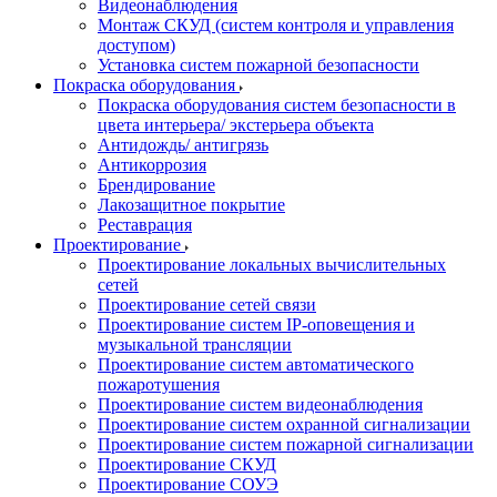
Видеонаблюдения
Монтаж СКУД (систем контроля и управления
доступом)
Установка систем пожарной безопасности
Покраска оборудования
Покраска оборудования систем безопасности в
цвета интерьера/ экстерьера объекта
Антидождь/ антигрязь
Антикоррозия
Брендирование
Лакозащитное покрытие
Реставрация
Проектирование
Проектирование локальных вычислительных
сетей
Проектирование сетей связи
Проектирование систем IP-оповещения и
музыкальной трансляции
Проектирование систем автоматического
пожаротушения
Проектирование систем видеонаблюдения
Проектирование систем охранной сигнализации
Проектирование систем пожарной сигнализации
Проектирование СКУД
Проектирование СОУЭ