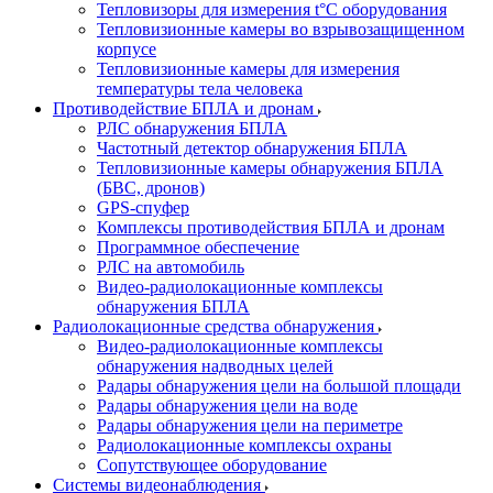
Тепловизоры для измерения t°С оборудования
Тепловизионные камеры во взрывозащищенном
корпусе
Тепловизионные камеры для измерения
температуры тела человека
Противодействие БПЛА и дронам
РЛС обнаружения БПЛА
Частотный детектор обнаружения БПЛА
Тепловизионные камеры обнаружения БПЛА
(БВС, дронов)
GPS-спуфер
Комплексы противодействия БПЛА и дронам
Программное обеспечение
РЛС на автомобиль
Видео-радиолокационные комплексы
обнаружения БПЛА
Радиолокационные средства обнаружения
Видео-радиолокационные комплексы
обнаружения надводных целей
Радары обнаружения цели на большой площади
Радары обнаружения цели на воде
Радары обнаружения цели на периметре
Радиолокационные комплексы охраны
Сопутствующее оборудование
Системы видеонаблюдения