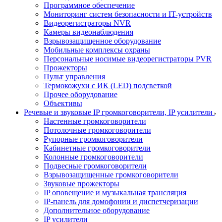
Программное обеспечение
Мониторинг систем безопасности и IT-устройств
Видеорегистраторы NVR
Камеры видеонаблюдения
Взрывозащищенное оборудование
Мобильные комплексы охраны
Персональные носимые видеорегистраторы PVR
Прожекторы
Пульт управления
Термокожухи с ИК (LED) подсветкой
Прочее оборудование
Объективы
Речевые и звуковые IP громкоговорители, IP усилители
Настенные громкоговорители
Потолочные громкоговорители
Рупорные громкоговорители
Кабинетные громкоговорители
Колонные громкоговорители
Подвесные громкоговорители
Взрывозащищенные громкоговорители
Звуковые прожекторы
IP оповещение и музыкальная трансляция
IP-панель для домофонии и диспетчеризации
Дополнительное оборудование
IP усилители