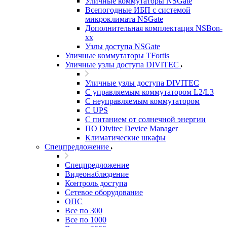
Уличные коммутаторы NSGate
Всепогодные ИБП с системой
микроклимата NSGate
Дополнительная комплектация NSBon-
xx
Узлы доступа NSGate
Уличные коммутаторы TFortis
Уличные узлы доступа DIVITEC
Уличные узлы доступа DIVITEC
С управляемым коммутатором L2/L3
С неуправляемым коммутатором
С UPS
С питанием от солнечной энергии
ПО Divitec Device Manager
Климатические шкафы
Спецпредложение
Спецпредложение
Видеонаблюдение
Контроль доступа
Сетевое оборудование
ОПС
Все по 300
Все по 1000