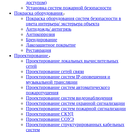
доступом)
Установка систем пожарной безопасности
Покраска оборудования
Покраска оборудования систем безопасности в
цвета интерьера/ экстерьера объекта
Антидождь/ антигрязь
Антикоррозия
Брендирование
Лакозащитное покрытие
Реставрация
Проектирование
Проектирование локальных вычислительных
сетей
Проектирование сетей связи
Проектирование систем IP-оповещения и
музыкальной трансляции
Проектирование систем автоматического
пожаротушения
Проектирование систем видеонаблюдения
Проектирование систем охранной сигнализации
Проектирование систем пожарной сигнализации
Проектирование СКУД
Проектирование СОУЭ
Проектирование структурированных кабельных
систем