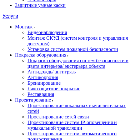
Защитные умные каски
Услуги
Монтаж
Видеонаблюдения
Монтаж СКУД (систем контроля и управления
доступом)
Установка систем пожарной безопасности
Покраска оборудования
Покраска оборудования систем безопасности в
цвета интерьера/ экстерьера объекта
Антидождь/ антигрязь
Антикоррозия
Брендирование
Лакозащитное покрытие
Реставрация
Проектирование
Проектирование локальных вычислительных
сетей
Проектирование сетей связи
Проектирование систем IP-оповещения и
музыкальной трансляции
Проектирование систем автоматического
пожаротушения