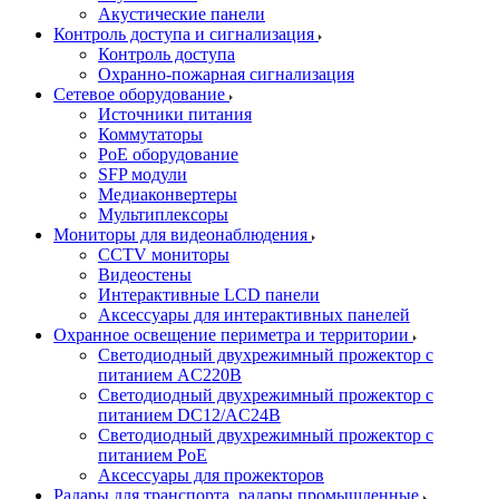
Акустические панели
Контроль доступа и сигнализация
Контроль доступа
Охранно-пожарная сигнализация
Сетевое оборудование
Источники питания
Коммутаторы
PoE оборудование
SFP модули
Медиаконвертеры
Мультиплексоры
Мониторы для видеонаблюдения
CCTV мониторы
Видеостены
Интерактивные LCD панели
Аксессуары для интерактивных панелей
Охранное освещение периметра и территории
Светодиодный двухрежимный прожектор с
питанием AC220В
Светодиодный двухрежимный прожектор с
питанием DC12/AC24В
Светодиодный двухрежимный прожектор с
питанием PoE
Аксессуары для прожекторов
Радары для транспорта, радары промышленные