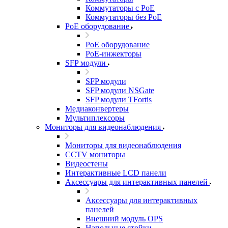
Коммутаторы с PoE
Коммутаторы без PoE
PoE оборудование
PoE оборудование
PoE-инжекторы
SFP модули
SFP модули
SFP модули NSGate
SFP модули TFortis
Медиаконвертеры
Мультиплексоры
Мониторы для видеонаблюдения
Мониторы для видеонаблюдения
CCTV мониторы
Видеостены
Интерактивные LCD панели
Аксессуары для интерактивных панелей
Аксессуары для интерактивных
панелей
Внешний модуль OPS
Напольные стойки