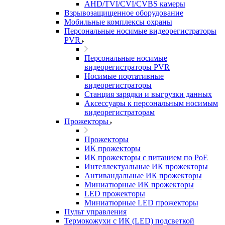
AHD/TVI/CVI/CVBS камеры
Взрывозащищенное оборудование
Мобильные комплексы охраны
Персональные носимые видеорегистраторы
PVR
Персональные носимые
видеорегистраторы PVR
Носимые портативные
видеорегистраторы
Станция зарядки и выгрузки данных
Аксессуары к персональным носимым
видеорегистраторам
Прожекторы
Прожекторы
ИК прожекторы
ИК прожекторы с питанием по PoE
Интеллектуальные ИК прожекторы
Антивандальные ИК прожекторы
Миниатюрные ИК прожекторы
LED прожекторы
Миниатюрные LED прожекторы
Пульт управления
Термокожухи с ИК (LED) подсветкой