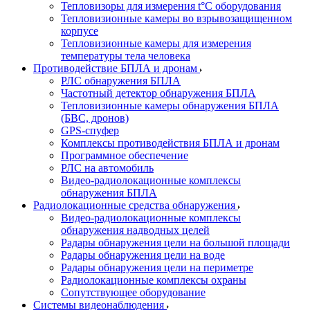
Тепловизоры для измерения t°С оборудования
Тепловизионные камеры во взрывозащищенном
корпусе
Тепловизионные камеры для измерения
температуры тела человека
Противодействие БПЛА и дронам
РЛС обнаружения БПЛА
Частотный детектор обнаружения БПЛА
Тепловизионные камеры обнаружения БПЛА
(БВС, дронов)
GPS-спуфер
Комплексы противодействия БПЛА и дронам
Программное обеспечение
РЛС на автомобиль
Видео-радиолокационные комплексы
обнаружения БПЛА
Радиолокационные средства обнаружения
Видео-радиолокационные комплексы
обнаружения надводных целей
Радары обнаружения цели на большой площади
Радары обнаружения цели на воде
Радары обнаружения цели на периметре
Радиолокационные комплексы охраны
Сопутствующее оборудование
Системы видеонаблюдения