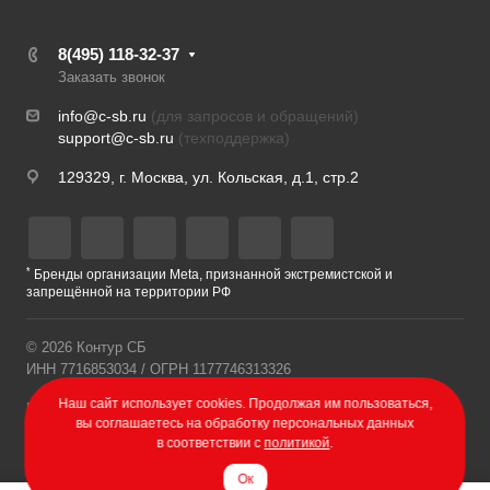
8(495) 118-32-37
Заказать звонок
info@c-sb.ru
(для запросов и обращений)
support@c-sb.ru
(техподдержка)
129329, г. Москва, ул. Кольская, д.1, стр.2
*
Бренды организации Meta, признанной экстремистской и
запрещённой на территории РФ
© 2026 Контур СБ
ИНН 7716853034 / ОГРН 1177746313326
Наш сайт использует cookies. Продолжая им пользоваться,
Политика конфиденциальности
вы соглашаетесь на обработку персональных данных
в соответствии с
политикой
.
Разработка сайта – Веб-Центр
Ок