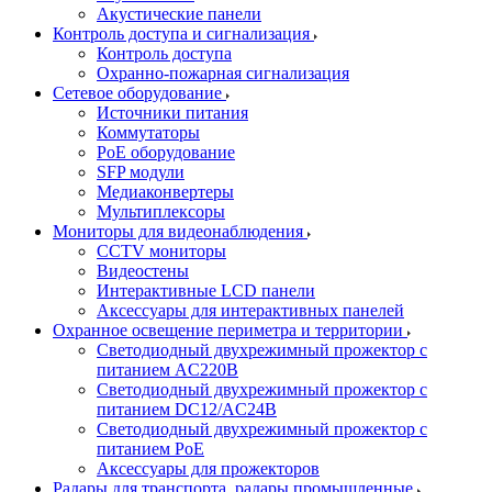
Акустические панели
Контроль доступа и сигнализация
Контроль доступа
Охранно-пожарная сигнализация
Сетевое оборудование
Источники питания
Коммутаторы
PoE оборудование
SFP модули
Медиаконвертеры
Мультиплексоры
Мониторы для видеонаблюдения
CCTV мониторы
Видеостены
Интерактивные LCD панели
Аксессуары для интерактивных панелей
Охранное освещение периметра и территории
Светодиодный двухрежимный прожектор с
питанием AC220В
Светодиодный двухрежимный прожектор с
питанием DC12/AC24В
Светодиодный двухрежимный прожектор с
питанием PoE
Аксессуары для прожекторов
Радары для транспорта, радары промышленные