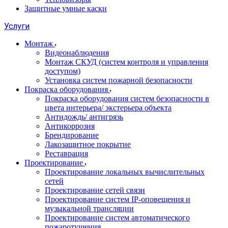
Защитные умные каски
Услуги
Монтаж
Видеонаблюдения
Монтаж СКУД (систем контроля и управления
доступом)
Установка систем пожарной безопасности
Покраска оборудования
Покраска оборудования систем безопасности в
цвета интерьера/ экстерьера объекта
Антидождь/ антигрязь
Антикоррозия
Брендирование
Лакозащитное покрытие
Реставрация
Проектирование
Проектирование локальных вычислительных
сетей
Проектирование сетей связи
Проектирование систем IP-оповещения и
музыкальной трансляции
Проектирование систем автоматического
пожаротушения