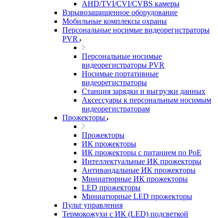
AHD/TVI/CVI/CVBS камеры
Взрывозащищенное оборудование
Мобильные комплексы охраны
Персональные носимые видеорегистраторы
PVR
Персональные носимые
видеорегистраторы PVR
Носимые портативные
видеорегистраторы
Станция зарядки и выгрузки данных
Аксессуары к персональным носимым
видеорегистраторам
Прожекторы
Прожекторы
ИК прожекторы
ИК прожекторы с питанием по PoE
Интеллектуальные ИК прожекторы
Антивандальные ИК прожекторы
Миниатюрные ИК прожекторы
LED прожекторы
Миниатюрные LED прожекторы
Пульт управления
Термокожухи с ИК (LED) подсветкой