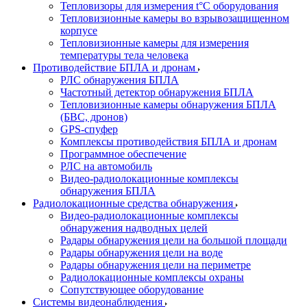
Тепловизоры для измерения t°С оборудования
Тепловизионные камеры во взрывозащищенном
корпусе
Тепловизионные камеры для измерения
температуры тела человека
Противодействие БПЛА и дронам
РЛС обнаружения БПЛА
Частотный детектор обнаружения БПЛА
Тепловизионные камеры обнаружения БПЛА
(БВС, дронов)
GPS-спуфер
Комплексы противодействия БПЛА и дронам
Программное обеспечение
РЛС на автомобиль
Видео-радиолокационные комплексы
обнаружения БПЛА
Радиолокационные средства обнаружения
Видео-радиолокационные комплексы
обнаружения надводных целей
Радары обнаружения цели на большой площади
Радары обнаружения цели на воде
Радары обнаружения цели на периметре
Радиолокационные комплексы охраны
Сопутствующее оборудование
Системы видеонаблюдения