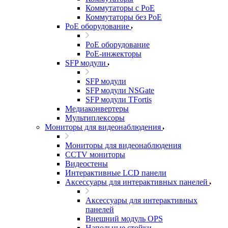
Коммутаторы с PoE
Коммутаторы без PoE
PoE оборудование
PoE оборудование
PoE-инжекторы
SFP модули
SFP модули
SFP модули NSGate
SFP модули TFortis
Медиаконвертеры
Мультиплексоры
Мониторы для видеонаблюдения
Мониторы для видеонаблюдения
CCTV мониторы
Видеостены
Интерактивные LCD панели
Аксессуары для интерактивных панелей
Аксессуары для интерактивных
панелей
Внешний модуль OPS
Напольные стойки