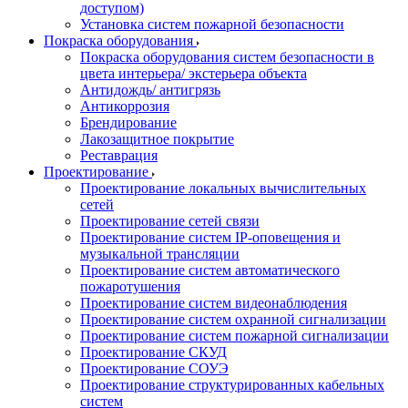
доступом)
Установка систем пожарной безопасности
Покраска оборудования
Покраска оборудования систем безопасности в
цвета интерьера/ экстерьера объекта
Антидождь/ антигрязь
Антикоррозия
Брендирование
Лакозащитное покрытие
Реставрация
Проектирование
Проектирование локальных вычислительных
сетей
Проектирование сетей связи
Проектирование систем IP-оповещения и
музыкальной трансляции
Проектирование систем автоматического
пожаротушения
Проектирование систем видеонаблюдения
Проектирование систем охранной сигнализации
Проектирование систем пожарной сигнализации
Проектирование СКУД
Проектирование СОУЭ
Проектирование структурированных кабельных
систем