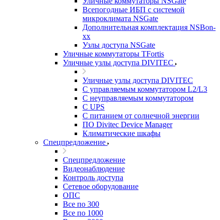
Уличные коммутаторы NSGate
Всепогодные ИБП с системой
микроклимата NSGate
Дополнительная комплектация NSBon-
xx
Узлы доступа NSGate
Уличные коммутаторы TFortis
Уличные узлы доступа DIVITEC
Уличные узлы доступа DIVITEC
С управляемым коммутатором L2/L3
С неуправляемым коммутатором
С UPS
С питанием от солнечной энергии
ПО Divitec Device Manager
Климатические шкафы
Спецпредложение
Спецпредложение
Видеонаблюдение
Контроль доступа
Сетевое оборудование
ОПС
Все по 300
Все по 1000