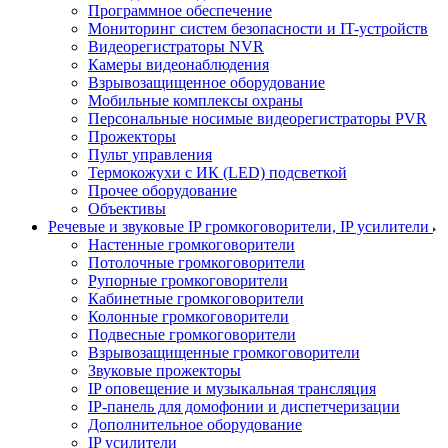
Программное обеспечение
Мониторинг систем безопасности и IT-устройств
Видеорегистраторы NVR
Камеры видеонаблюдения
Взрывозащищенное оборудование
Мобильные комплексы охраны
Персональные носимые видеорегистраторы PVR
Прожекторы
Пульт управления
Термокожухи с ИК (LED) подсветкой
Прочее оборудование
Объективы
Речевые и звуковые IP громкоговорители, IP усилители
Настенные громкоговорители
Потолочные громкоговорители
Рупорные громкоговорители
Кабинетные громкоговорители
Колонные громкоговорители
Подвесные громкоговорители
Взрывозащищенные громкоговорители
Звуковые прожекторы
IP оповещение и музыкальная трансляция
IP-панель для домофонии и диспетчеризации
Дополнительное оборудование
IP усилители