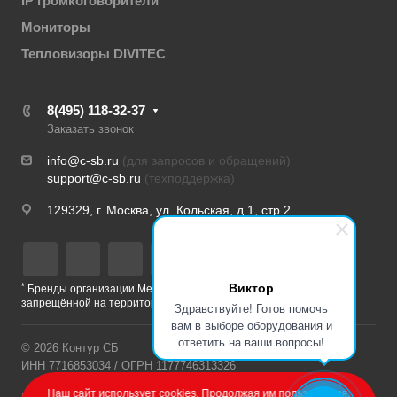
IP громкоговорители
Мониторы
Тепловизоры DIVITEC
8(495) 118-32-37
Заказать звонок
info@c-sb.ru
(для запросов и обращений)
support@c-sb.ru
(техподдержка)
129329, г. Москва, ул. Кольская, д.1, стр.2
Виктор
*
Бренды организации Meta, признанной экстремистской и
запрещённой на территории РФ
Здравствуйте! Готов помочь
вам в выборе оборудования и
ответить на ваши вопросы!
© 2026 Контур СБ
ИНН 7716853034 / ОГРН 1177746313326
Наш сайт использует cookies. Продолжая им пользоваться,