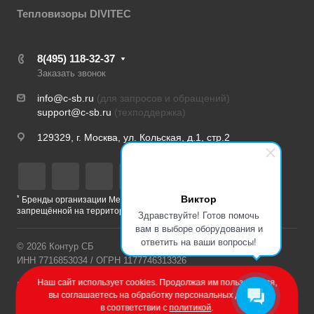
Тепловизоры DIVITEC
8(495) 118-32-37
Заказать звонок
info@c-sb.ru
(для запросов и обращений)
support@c-sb.ru
(техподдержка)
129329, г. Москва, ул. Кольская, д.1, стр.2
Виктор
*
Бренды организации Meta, признанной экстремистской и
запрещённой на территории РФ
Здравствуйте! Готов помочь
вам в выборе оборудования и
ответить на ваши вопросы!
© 2026 Контур СБ
ИНН 7716853034 / ОГРН 1177746313326
Наш сайт использует cookies. Продолжая им пользоваться,
Политика конфиденциальности
вы соглашаетесь на обработку персональных данных
в соответствии с
политикой
.
Разработка сайта – Веб-Центр