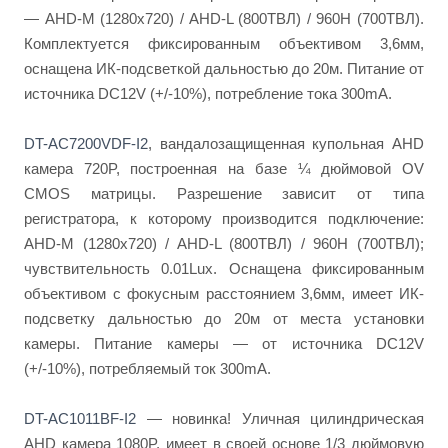
— AHD-M (1280x720) / AHD-L (800ТВЛ) / 960H (700ТВЛ).
Комплектуется фиксированным объективом 3,6мм,
оснащена ИК-подсветкой дальностью до 20м. Питание от
источника DC12V (+/-10%), потребление тока 300mA.
DT-AC7200VDF-I2
, вандалозащищенная купольная AHD
камера 720P, построенная на базе ¼ дюймовой OV
CMOS матрицы. Разрешение зависит от типа
регистратора, к которому производится подключение:
AHD-M (1280x720) / AHD-L (800ТВЛ) / 960H (700ТВЛ);
чувствительность 0.01Lux. Оснащена фиксированным
объективом с фокусным расстоянием 3,6мм, имеет ИК-
подсветку дальностью до 20м от места установки
камеры. Питание камеры — от источника DC12V
(+/-10%), потребляемый ток 300mA.
DT-AC1011BF-I2
— новинка! Уличная цилиндрическая
AHD камера 1080P, имеет в своей основе 1/3 дюймовую