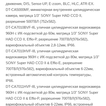
движения, DIS, Sense-UP, E-zoom, BLC, HLC, ATR-EX.
DT-CA5000MF, миниатюрная внутренняя цилиндрическая
камера, матрица 1/3" SONY Super HAD CCD II,
разрешение 500ТВЛ (752х582).
DT-CA7010BVF-I6, уличная цилиндрическая видеокамера
960H с ИК-подсветкой до 60м, матрица 1/3" SONY Super
HAD CCD II, Effio-P, разрешение 700ТВЛ(976х582),
вариофокальный объектив 2,8-12мм, IP66.
DT-CA7010HVF-I8, уличная цилиндрическая
видеокамера 960H с ИК-подсветкой до 80м, матрица 1/3"
SONY Super HAD CCD II & Effio-E, разрешение
700ТВЛ(976х582), вариофокальный объектив 6-22мм,
встроенный автоматический контроль температуры,
IP66.
DT-CA7011HVF-I8, уличная цилиндрическая видеокамера
960H с ИК-подсветкой до 80м, матрица 1/3" SONY Super
HAD CCD II & Effio-P, разрешение 700ТВЛ(976х582),
вариофокальный объектив 6-22мм, IP66, встроенный