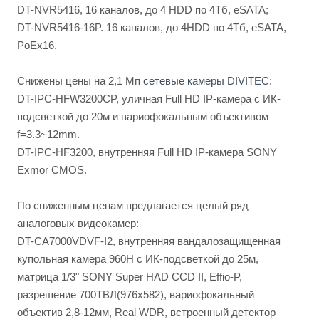
DT-NVR5416, 16 каналов, до 4 HDD по 4Тб, eSATA;
DT-NVR5416-16P. 16 каналов, до 4HDD по 4Тб, eSATA,
PoEx16.
Снижены цены на 2,1 Мп
сетевые камеры DIVITEC
:
DT-IPC-HFW3200CP, уличная Full HD IP-камера с ИК-
подсветкой до 20м и вариофокальным объективом
f=3.3~12mm.
DT-IPC-HF3200, внутренняя Full HD IP-камера SONY
Exmor CMOS.
По сниженным ценам предлагается целый ряд
аналоговых видеокамер:
DT-CA7000VDVF-I2, внутренняя вандалозащищенная
купольная камера 960H с ИК-подсветкой до 25м,
матрица 1/3" SONY Super HAD CCD II, Effio-P,
разрешение 700ТВЛ(976х582), вариофокальный
объектив 2,8-12мм, Real WDR, встроенный детектор