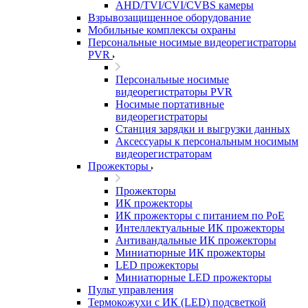
AHD/TVI/CVI/CVBS камеры
Взрывозащищенное оборудование
Мобильные комплексы охраны
Персональные носимые видеорегистраторы
PVR
Персональные носимые
видеорегистраторы PVR
Носимые портативные
видеорегистраторы
Станция зарядки и выгрузки данных
Аксессуары к персональным носимым
видеорегистраторам
Прожекторы
Прожекторы
ИК прожекторы
ИК прожекторы с питанием по PoE
Интеллектуальные ИК прожекторы
Антивандальные ИК прожекторы
Миниатюрные ИК прожекторы
LED прожекторы
Миниатюрные LED прожекторы
Пульт управления
Термокожухи с ИК (LED) подсветкой