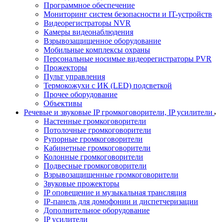
Программное обеспечение
Мониторинг систем безопасности и IT-устройств
Видеорегистраторы NVR
Камеры видеонаблюдения
Взрывозащищенное оборудование
Мобильные комплексы охраны
Персональные носимые видеорегистраторы PVR
Прожекторы
Пульт управления
Термокожухи с ИК (LED) подсветкой
Прочее оборудование
Объективы
Речевые и звуковые IP громкоговорители, IP усилители
Настенные громкоговорители
Потолочные громкоговорители
Рупорные громкоговорители
Кабинетные громкоговорители
Колонные громкоговорители
Подвесные громкоговорители
Взрывозащищенные громкоговорители
Звуковые прожекторы
IP оповещение и музыкальная трансляция
IP-панель для домофонии и диспетчеризации
Дополнительное оборудование
IP усилители