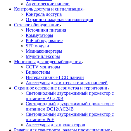
Акустические панели
Контроль доступа и сигнализация
Контроль доступа
Охранно-пожарная сигнализация
Сетевое оборудование
Источники питания
Коммутаторы
PoE оборудование
SFP модули
Медиаконвертеры
Мультиплексоры
Мониторы для видеонаблюдения
CCTV мониторы
Видеостены
Интерактивные LCD панели
Аксессуары для интерактивных панелей
Охранное освещение периметра и территории
Светодиодный двухрежимный прожектор с
питанием AC220В
Светодиодный двухрежимный прожектор с
питанием DC12/AC24В
Светодиодный двухрежимный прожектор с
питанием PoE
Аксессуары для прожекторов
Радары для транспорта, радары промышленные