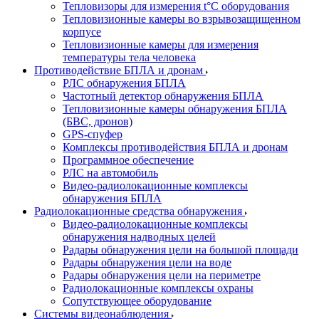
Тепловизоры для измерения t°С оборудования
Тепловизионные камеры во взрывозащищенном
корпусе
Тепловизионные камеры для измерения
температуры тела человека
Противодействие БПЛА и дронам
РЛС обнаружения БПЛА
Частотный детектор обнаружения БПЛА
Тепловизионные камеры обнаружения БПЛА
(БВС, дронов)
GPS-спуфер
Комплексы противодействия БПЛА и дронам
Программное обеспечение
РЛС на автомобиль
Видео-радиолокационные комплексы
обнаружения БПЛА
Радиолокационные средства обнаружения
Видео-радиолокационные комплексы
обнаружения надводных целей
Радары обнаружения цели на большой площади
Радары обнаружения цели на воде
Радары обнаружения цели на периметре
Радиолокационные комплексы охраны
Сопутствующее оборудование
Системы видеонаблюдения