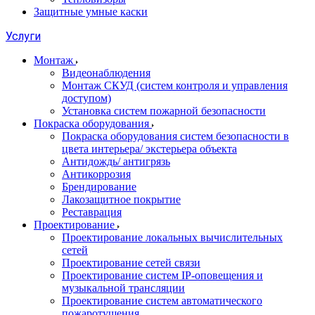
Защитные умные каски
Услуги
Монтаж
Видеонаблюдения
Монтаж СКУД (систем контроля и управления
доступом)
Установка систем пожарной безопасности
Покраска оборудования
Покраска оборудования систем безопасности в
цвета интерьера/ экстерьера объекта
Антидождь/ антигрязь
Антикоррозия
Брендирование
Лакозащитное покрытие
Реставрация
Проектирование
Проектирование локальных вычислительных
сетей
Проектирование сетей связи
Проектирование систем IP-оповещения и
музыкальной трансляции
Проектирование систем автоматического
пожаротушения