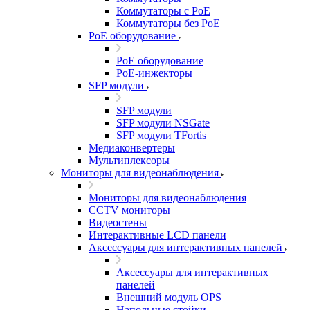
Коммутаторы с PoE
Коммутаторы без PoE
PoE оборудование
PoE оборудование
PoE-инжекторы
SFP модули
SFP модули
SFP модули NSGate
SFP модули TFortis
Медиаконвертеры
Мультиплексоры
Мониторы для видеонаблюдения
Мониторы для видеонаблюдения
CCTV мониторы
Видеостены
Интерактивные LCD панели
Аксессуары для интерактивных панелей
Аксессуары для интерактивных
панелей
Внешний модуль OPS
Напольные стойки