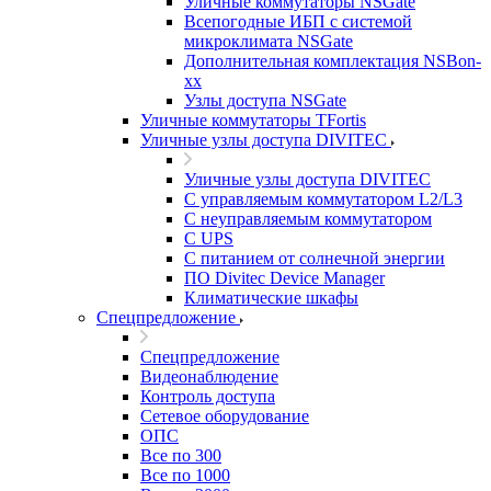
Уличные коммутаторы NSGate
Всепогодные ИБП с системой
микроклимата NSGate
Дополнительная комплектация NSBon-
xx
Узлы доступа NSGate
Уличные коммутаторы TFortis
Уличные узлы доступа DIVITEC
Уличные узлы доступа DIVITEC
С управляемым коммутатором L2/L3
С неуправляемым коммутатором
С UPS
С питанием от солнечной энергии
ПО Divitec Device Manager
Климатические шкафы
Спецпредложение
Спецпредложение
Видеонаблюдение
Контроль доступа
Сетевое оборудование
ОПС
Все по 300
Все по 1000