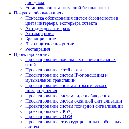
доступом)
Установка систем пожарной безопасности
Покраска оборудования
Покраска оборудования систем безопасности в
цвета интерьера/ экстерьера объекта
Антидождь/ антигрязь
Антикоррозия
Брендирование
Лакозащитное покрытие
Реставрация
Проектирование
Проектирование локальных вычислительных
сетей
Проектирование сетей связи
Проектирование систем IP-оповещения и
музыкальной трансляции
Проектирование систем автоматического
пожаротушения
Проектирование систем видеонаблюдения
Проектирование систем охранной сигнализации
Проектирование систем пожарной сигнализации
Проектирование СКУД
Проектирование СОУЭ
Проектирование структурированных кабельных
систем