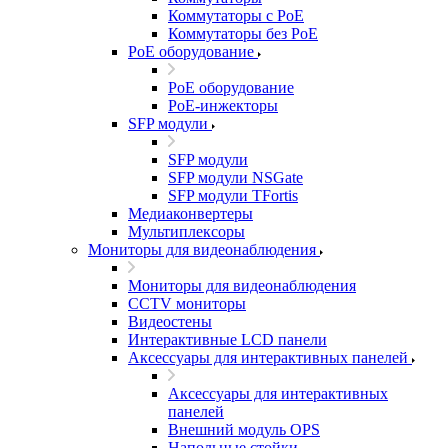
Коммутаторы с PoE
Коммутаторы без PoE
PoE оборудование
PoE оборудование
PoE-инжекторы
SFP модули
SFP модули
SFP модули NSGate
SFP модули TFortis
Медиаконвертеры
Мультиплексоры
Мониторы для видеонаблюдения
Мониторы для видеонаблюдения
CCTV мониторы
Видеостены
Интерактивные LCD панели
Аксессуары для интерактивных панелей
Аксессуары для интерактивных
панелей
Внешний модуль OPS
Напольные стойки