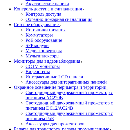
Акустические панели
Контроль доступа и сигнализация
Контроль доступа
Охранно-пожарная сигнализация
Сетевое оборудование
Источники питания
Коммутаторы
PoE оборудование
SFP модули
Медиаконвертеры
Мультиплексоры
Мониторы для видеонаблюдения
CCTV мониторы
Видеостены
Интерактивные LCD панели
Аксессуары для интерактивных панелей
Охранное освещение периметра и территории
Светодиодный двухрежимный прожектор с
питанием AC220В
Светодиодный двухрежимный прожектор с
питанием DC12/AC24В
Светодиодный двухрежимный прожектор с
питанием PoE
Аксессуары для прожекторов
Радары для транспорта, радары промышленные