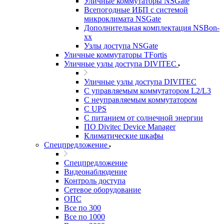
Уличные коммутаторы NSGate
Всепогодные ИБП с системой
микроклимата NSGate
Дополнительная комплектация NSBon-
xx
Узлы доступа NSGate
Уличные коммутаторы TFortis
Уличные узлы доступа DIVITEC
Уличные узлы доступа DIVITEC
С управляемым коммутатором L2/L3
С неуправляемым коммутатором
С UPS
С питанием от солнечной энергии
ПО Divitec Device Manager
Климатические шкафы
Спецпредложение
Спецпредложение
Видеонаблюдение
Контроль доступа
Сетевое оборудование
ОПС
Все по 300
Все по 1000