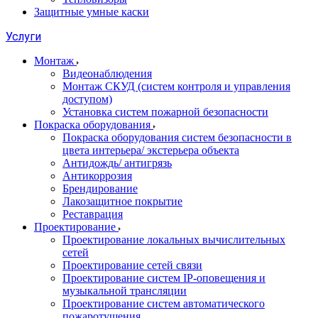
Защитные умные каски
Услуги
Монтаж
Видеонаблюдения
Монтаж СКУД (систем контроля и управления
доступом)
Установка систем пожарной безопасности
Покраска оборудования
Покраска оборудования систем безопасности в
цвета интерьера/ экстерьера объекта
Антидождь/ антигрязь
Антикоррозия
Брендирование
Лакозащитное покрытие
Реставрация
Проектирование
Проектирование локальных вычислительных
сетей
Проектирование сетей связи
Проектирование систем IP-оповещения и
музыкальной трансляции
Проектирование систем автоматического
пожаротушения