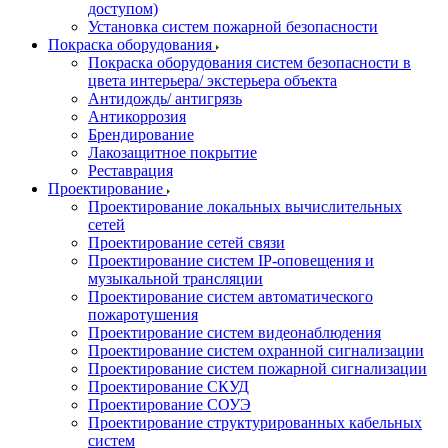
доступом)
Установка систем пожарной безопасности
Покраска оборудования
Покраска оборудования систем безопасности в
цвета интерьера/ экстерьера объекта
Антидождь/ антигрязь
Антикоррозия
Брендирование
Лакозащитное покрытие
Реставрация
Проектирование
Проектирование локальных вычислительных
сетей
Проектирование сетей связи
Проектирование систем IP-оповещения и
музыкальной трансляции
Проектирование систем автоматического
пожаротушения
Проектирование систем видеонаблюдения
Проектирование систем охранной сигнализации
Проектирование систем пожарной сигнализации
Проектирование СКУД
Проектирование СОУЭ
Проектирование структурированных кабельных
систем