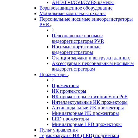
AHD/TVI/CVI/CVBS камеры
Взрывозащищенное оборудование
Мобильные комплексы охраны
Персональные носимые видеорегистраторы
PVR
Персональные носимые
видеорегистраторы PVR
Носимые портативные
видеорегистраторы
Станция зарядки и выгрузки данных
Аксессуары к персональным носимым
видеорегистраторам
Прожекторы
Прожекторы
ИК прожекторы
ИК прожекторы с питанием по PoE
Интеллектуальные ИК прожекторы
Антивандальные ИК прожекторы
Миниатюрные ИК прожекторы
LED прожекторы
Миниатюрные LED прожекторы
Пульт управления
Термокожухи с ИК (LED) подсветкой