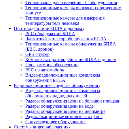
Тепловизоры для измерения t°С оборудования
Тепловизионные камеры во взрывозащищенном
корпусе
Тепловизионные камеры для измерения
температуры тела человека
Противодействие БПЛА и дронам
РЛС обнаружения БПЛА
Частотный детектор обнаружения БПЛА
Тепловизионные камеры обнаружения БПЛА
(БВС, дронов)
GPS-спуфер
Комплексы противодействия БПЛА и дронам
Программное обеспечение
РЛС на автомобиль
Видео-радиолокационные комплексы
обнаружения БПЛА
Радиолокационные средства обнаружения
Видео-радиолокационные комплексы
обнаружения надводных целей
Радары обнаружения цели на большой площади
Радары обнаружения цели на воде
Радары обнаружения цели на периметре
Радиолокационные комплексы охраны
Сопутствующее оборудование
Системы видеонаблюдения