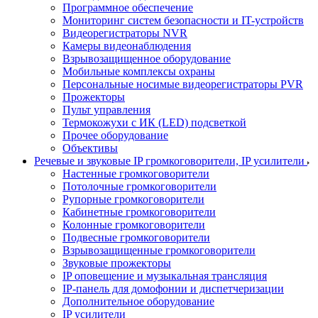
Программное обеспечение
Мониторинг систем безопасности и IT-устройств
Видеорегистраторы NVR
Камеры видеонаблюдения
Взрывозащищенное оборудование
Мобильные комплексы охраны
Персональные носимые видеорегистраторы PVR
Прожекторы
Пульт управления
Термокожухи с ИК (LED) подсветкой
Прочее оборудование
Объективы
Речевые и звуковые IP громкоговорители, IP усилители
Настенные громкоговорители
Потолочные громкоговорители
Рупорные громкоговорители
Кабинетные громкоговорители
Колонные громкоговорители
Подвесные громкоговорители
Взрывозащищенные громкоговорители
Звуковые прожекторы
IP оповещение и музыкальная трансляция
IP-панель для домофонии и диспетчеризации
Дополнительное оборудование
IP усилители