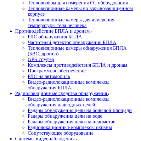
Тепловизоры для измерения t°С оборудования
Тепловизионные камеры во взрывозащищенном
корпусе
Тепловизионные камеры для измерения
температуры тела человека
Противодействие БПЛА и дронам
РЛС обнаружения БПЛА
Частотный детектор обнаружения БПЛА
Тепловизионные камеры обнаружения БПЛА
(БВС, дронов)
GPS-спуфер
Комплексы противодействия БПЛА и дронам
Программное обеспечение
РЛС на автомобиль
Видео-радиолокационные комплексы
обнаружения БПЛА
Радиолокационные средства обнаружения
Видео-радиолокационные комплексы
обнаружения надводных целей
Радары обнаружения цели на большой площади
Радары обнаружения цели на воде
Радары обнаружения цели на периметре
Радиолокационные комплексы охраны
Сопутствующее оборудование
Системы видеонаблюдения