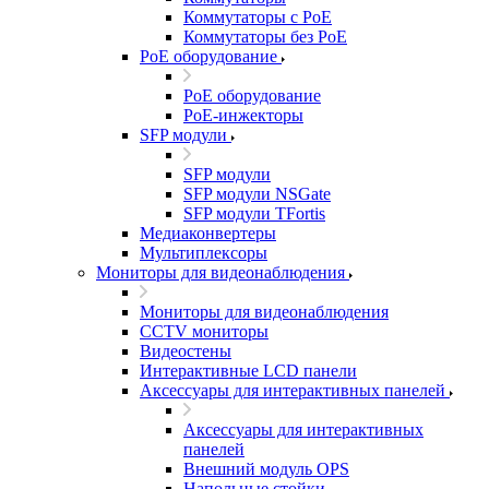
Коммутаторы с PoE
Коммутаторы без PoE
PoE оборудование
PoE оборудование
PoE-инжекторы
SFP модули
SFP модули
SFP модули NSGate
SFP модули TFortis
Медиаконвертеры
Мультиплексоры
Мониторы для видеонаблюдения
Мониторы для видеонаблюдения
CCTV мониторы
Видеостены
Интерактивные LCD панели
Аксессуары для интерактивных панелей
Аксессуары для интерактивных
панелей
Внешний модуль OPS
Напольные стойки