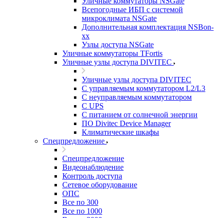
Уличные коммутаторы NSGate
Всепогодные ИБП с системой
микроклимата NSGate
Дополнительная комплектация NSBon-
xx
Узлы доступа NSGate
Уличные коммутаторы TFortis
Уличные узлы доступа DIVITEC
Уличные узлы доступа DIVITEC
С управляемым коммутатором L2/L3
С неуправляемым коммутатором
С UPS
С питанием от солнечной энергии
ПО Divitec Device Manager
Климатические шкафы
Спецпредложение
Спецпредложение
Видеонаблюдение
Контроль доступа
Сетевое оборудование
ОПС
Все по 300
Все по 1000