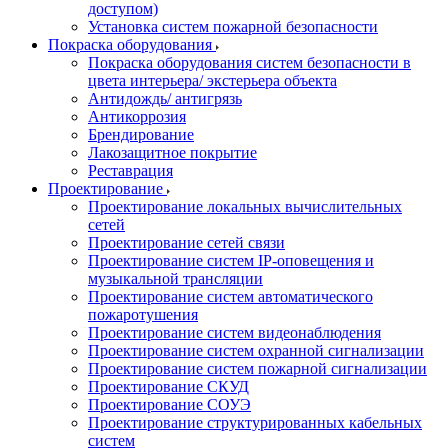
доступом)
Установка систем пожарной безопасности
Покраска оборудования
Покраска оборудования систем безопасности в
цвета интерьера/ экстерьера объекта
Антидождь/ антигрязь
Антикоррозия
Брендирование
Лакозащитное покрытие
Реставрация
Проектирование
Проектирование локальных вычислительных
сетей
Проектирование сетей связи
Проектирование систем IP-оповещения и
музыкальной трансляции
Проектирование систем автоматического
пожаротушения
Проектирование систем видеонаблюдения
Проектирование систем охранной сигнализации
Проектирование систем пожарной сигнализации
Проектирование СКУД
Проектирование СОУЭ
Проектирование структурированных кабельных
систем