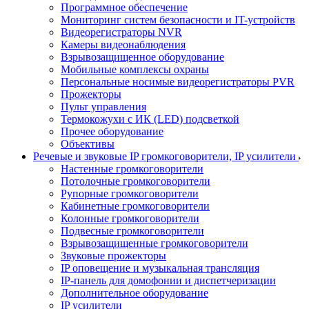
Программное обеспечение
Мониторинг систем безопасности и IT-устройств
Видеорегистраторы NVR
Камеры видеонаблюдения
Взрывозащищенное оборудование
Мобильные комплексы охраны
Персональные носимые видеорегистраторы PVR
Прожекторы
Пульт управления
Термокожухи с ИК (LED) подсветкой
Прочее оборудование
Объективы
Речевые и звуковые IP громкоговорители, IP усилители
Настенные громкоговорители
Потолочные громкоговорители
Рупорные громкоговорители
Кабинетные громкоговорители
Колонные громкоговорители
Подвесные громкоговорители
Взрывозащищенные громкоговорители
Звуковые прожекторы
IP оповещение и музыкальная трансляция
IP-панель для домофонии и диспетчеризации
Дополнительное оборудование
IP усилители