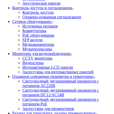
Акустические панели
Контроль доступа и сигнализация
Контроль доступа
Охранно-пожарная сигнализация
Сетевое оборудование
Источники питания
Коммутаторы
PoE оборудование
SFP модули
Медиаконвертеры
Мультиплексоры
Мониторы для видеонаблюдения
CCTV мониторы
Видеостены
Интерактивные LCD панели
Аксессуары для интерактивных панелей
Охранное освещение периметра и территории
Светодиодный двухрежимный прожектор с
питанием AC220В
Светодиодный двухрежимный прожектор с
питанием DC12/AC24В
Светодиодный двухрежимный прожектор с
питанием PoE
Аксессуары для прожекторов
Радары для транспорта, радары промышленные