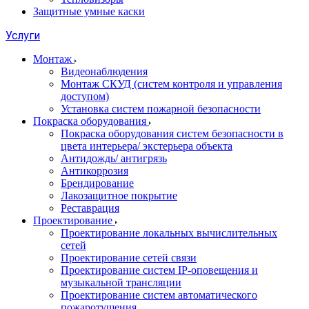
Защитные умные каски
Услуги
Монтаж
Видеонаблюдения
Монтаж СКУД (систем контроля и управления
доступом)
Установка систем пожарной безопасности
Покраска оборудования
Покраска оборудования систем безопасности в
цвета интерьера/ экстерьера объекта
Антидождь/ антигрязь
Антикоррозия
Брендирование
Лакозащитное покрытие
Реставрация
Проектирование
Проектирование локальных вычислительных
сетей
Проектирование сетей связи
Проектирование систем IP-оповещения и
музыкальной трансляции
Проектирование систем автоматического
пожаротушения