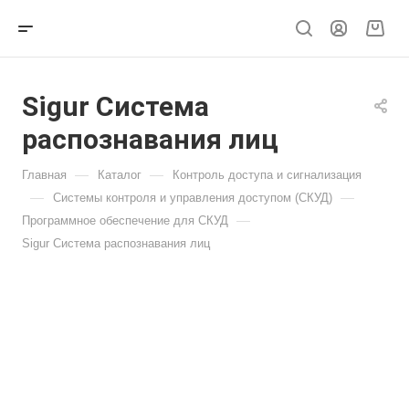
Sigur Система
распознавания лиц
—
—
Главная
Каталог
Контроль доступа и сигнализация
—
—
Системы контроля и управления доступом (СКУД)
—
Программное обеспечение для СКУД
Sigur Система распознавания лиц