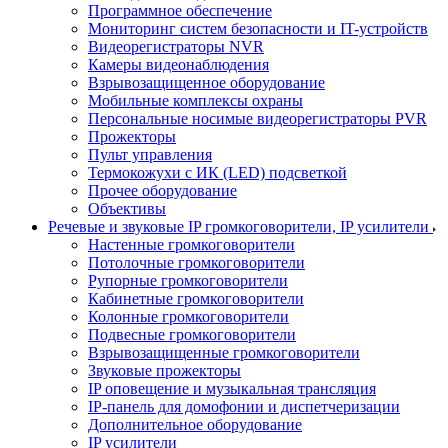
Программное обеспечение
Мониторинг систем безопасности и IT-устройств
Видеорегистраторы NVR
Камеры видеонаблюдения
Взрывозащищенное оборудование
Мобильные комплексы охраны
Персональные носимые видеорегистраторы PVR
Прожекторы
Пульт управления
Термокожухи с ИК (LED) подсветкой
Прочее оборудование
Объективы
Речевые и звуковые IP громкоговорители, IP усилители
Настенные громкоговорители
Потолочные громкоговорители
Рупорные громкоговорители
Кабинетные громкоговорители
Колонные громкоговорители
Подвесные громкоговорители
Взрывозащищенные громкоговорители
Звуковые прожекторы
IP оповещение и музыкальная трансляция
IP-панель для домофонии и диспетчеризации
Дополнительное оборудование
IP усилители