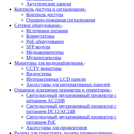
Акустические панели
Контроль доступа и сигнализация
Контроль доступа
Охранно-пожарная сигнализация
Сетевое оборудование
Источники питания
Коммутаторы
PoE оборудование
SFP модули
Медиаконвертеры
Мультиплексоры
Мониторы для видеонаблюдения
CCTV мониторы
Видеостены
Интерактивные LCD панели
Аксессуары для интерактивных панелей
Охранное освещение периметра и территории
Светодиодный двухрежимный прожектор с
питанием AC220В
Светодиодный двухрежимный прожектор с
питанием DC12/AC24В
Светодиодный двухрежимный прожектор с
питанием PoE
Аксессуары для прожекторов
Радары для транспорта, радары промышленные