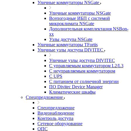
Уличные коммутаторы NSGate
Уличные коммутаторы NSGate
Всепогодные ИБП с системой
микроклимата NSGate
Дополнительная комплектация NSBon-
xx
Узлы доступа NSGate
Уличные коммутаторы TFortis
Уличные узлы доступа DIVITEC
Уличные узлы доступа DIVITEC
С управляемым коммутатором L2/L3
С неуправляемым коммутатором
С UPS
С питанием от солнечной энергии
ПО Divitec Device Manager
Климатические шкафы
Спецпредложение
Спецпредложение
Видеонаблюдение
Контроль доступа
Сетевое оборудование
ОПС