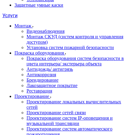
Защитные умные каски
Услуги
Монтаж
Видеонаблюдения
Монтаж СКУД (систем контроля и управления
доступом)
Установка систем пожарной безопасности
Покраска оборудования
Покраска оборудования систем безопасности в
цвета интерьера/ экстерьера объекта
Антидождь/ антигрязь
Антикоррозия
Брендирование
Лакозащитное покрытие
Реставрация
Проектирование
Проектирование локальных вычислительных
сетей
Проектирование сетей связи
Проектирование систем IP-оповещения и
музыкальной трансляции
Проектирование систем автоматического
пожаротушения