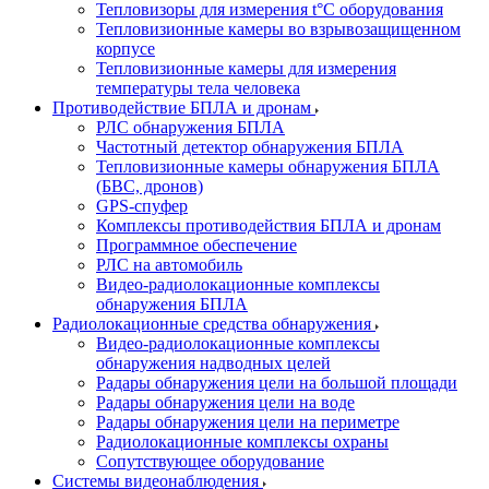
Тепловизоры для измерения t°С оборудования
Тепловизионные камеры во взрывозащищенном
корпусе
Тепловизионные камеры для измерения
температуры тела человека
Противодействие БПЛА и дронам
РЛС обнаружения БПЛА
Частотный детектор обнаружения БПЛА
Тепловизионные камеры обнаружения БПЛА
(БВС, дронов)
GPS-спуфер
Комплексы противодействия БПЛА и дронам
Программное обеспечение
РЛС на автомобиль
Видео-радиолокационные комплексы
обнаружения БПЛА
Радиолокационные средства обнаружения
Видео-радиолокационные комплексы
обнаружения надводных целей
Радары обнаружения цели на большой площади
Радары обнаружения цели на воде
Радары обнаружения цели на периметре
Радиолокационные комплексы охраны
Сопутствующее оборудование
Системы видеонаблюдения