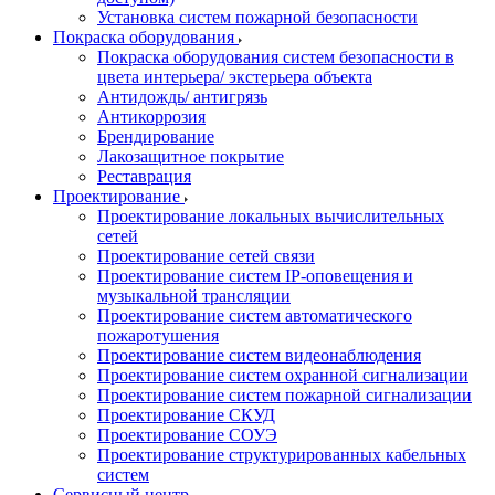
Установка систем пожарной безопасности
Покраска оборудования
Покраска оборудования систем безопасности в
цвета интерьера/ экстерьера объекта
Антидождь/ антигрязь
Антикоррозия
Брендирование
Лакозащитное покрытие
Реставрация
Проектирование
Проектирование локальных вычислительных
сетей
Проектирование сетей связи
Проектирование систем IP-оповещения и
музыкальной трансляции
Проектирование систем автоматического
пожаротушения
Проектирование систем видеонаблюдения
Проектирование систем охранной сигнализации
Проектирование систем пожарной сигнализации
Проектирование СКУД
Проектирование СОУЭ
Проектирование структурированных кабельных
систем
Сервисный центр