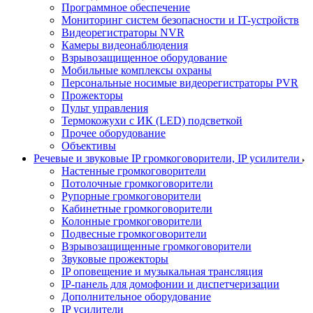
Программное обеспечение
Мониторинг систем безопасности и IT-устройств
Видеорегистраторы NVR
Камеры видеонаблюдения
Взрывозащищенное оборудование
Мобильные комплексы охраны
Персональные носимые видеорегистраторы PVR
Прожекторы
Пульт управления
Термокожухи с ИК (LED) подсветкой
Прочее оборудование
Объективы
Речевые и звуковые IP громкоговорители, IP усилители
Настенные громкоговорители
Потолочные громкоговорители
Рупорные громкоговорители
Кабинетные громкоговорители
Колонные громкоговорители
Подвесные громкоговорители
Взрывозащищенные громкоговорители
Звуковые прожекторы
IP оповещение и музыкальная трансляция
IP-панель для домофонии и диспетчеризации
Дополнительное оборудование
IP усилители