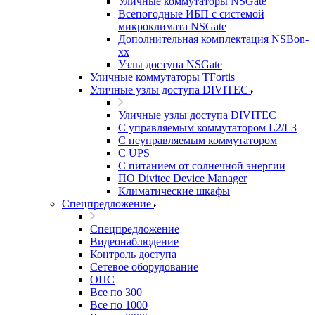
Уличные коммутаторы NSGate
Всепогодные ИБП с системой
микроклимата NSGate
Дополнительная комплектация NSBon-
xx
Узлы доступа NSGate
Уличные коммутаторы TFortis
Уличные узлы доступа DIVITEC
Уличные узлы доступа DIVITEC
С управляемым коммутатором L2/L3
С неуправляемым коммутатором
С UPS
С питанием от солнечной энергии
ПО Divitec Device Manager
Климатические шкафы
Спецпредложение
Спецпредложение
Видеонаблюдение
Контроль доступа
Сетевое оборудование
ОПС
Все по 300
Все по 1000