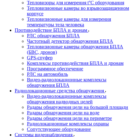
Тепловизоры для измерения t°С оборудования
Тепловизионные камеры во взрывозащищенном
корпусе
Тепловизионные камеры для измерения
температуры тела человека
Противодействие БПЛА и дронам
РЛС обнаружения БПЛА
Частотный детектор обнаружения БПЛА
Тепловизионные камеры обнаружения БПЛА
(БВС, дронов)
GPS-спуфер
Комплексы противодействия БПЛА и дронам
Программное обеспечение
РЛС на автомобиль
Видео-радиолокационные комплексы
обнаружения БПЛА
Радиолокационные средства обнаружения
Видео-радиолокационные комплексы
обнаружения надводных целей
Радары обнаружения цели на большой площади
Радары обнаружения цели на воде
Радары обнаружения цели на периметре
Радиолокационные комплексы охраны
Сопутствующее оборудование
Системы видеонаблюдения