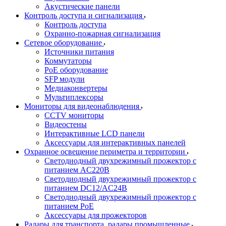
Акустические панели
Контроль доступа и сигнализация
Контроль доступа
Охранно-пожарная сигнализация
Сетевое оборудование
Источники питания
Коммутаторы
PoE оборудование
SFP модули
Медиаконвертеры
Мультиплексоры
Мониторы для видеонаблюдения
CCTV мониторы
Видеостены
Интерактивные LCD панели
Аксессуары для интерактивных панелей
Охранное освещение периметра и территории
Светодиодный двухрежимный прожектор с
питанием AC220В
Светодиодный двухрежимный прожектор с
питанием DC12/AC24В
Светодиодный двухрежимный прожектор с
питанием PoE
Аксессуары для прожекторов
Радары для транспорта, радары промышленные