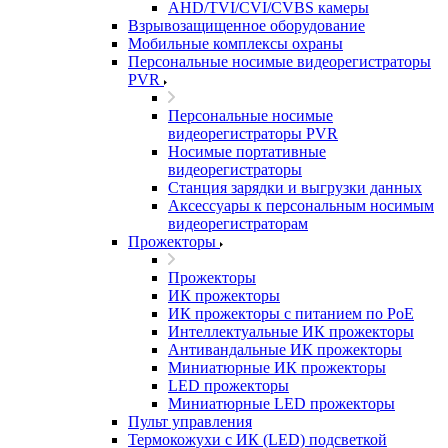
AHD/TVI/CVI/CVBS камеры
Взрывозащищенное оборудование
Мобильные комплексы охраны
Персональные носимые видеорегистраторы
PVR
Персональные носимые
видеорегистраторы PVR
Носимые портативные
видеорегистраторы
Станция зарядки и выгрузки данных
Аксессуары к персональным носимым
видеорегистраторам
Прожекторы
Прожекторы
ИК прожекторы
ИК прожекторы с питанием по PoE
Интеллектуальные ИК прожекторы
Антивандальные ИК прожекторы
Миниатюрные ИК прожекторы
LED прожекторы
Миниатюрные LED прожекторы
Пульт управления
Термокожухи с ИК (LED) подсветкой