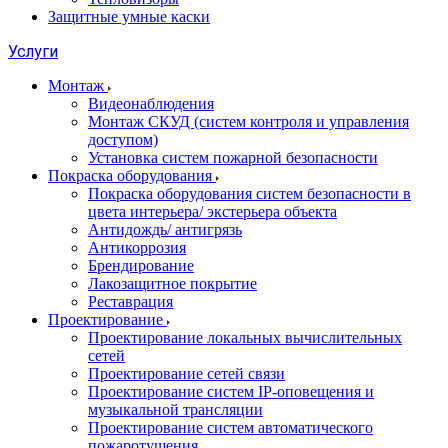
Защитные умные каски
Услуги
Монтаж
Видеонаблюдения
Монтаж СКУД (систем контроля и управления
доступом)
Установка систем пожарной безопасности
Покраска оборудования
Покраска оборудования систем безопасности в
цвета интерьера/ экстерьера объекта
Антидождь/ антигрязь
Антикоррозия
Брендирование
Лакозащитное покрытие
Реставрация
Проектирование
Проектирование локальных вычислительных
сетей
Проектирование сетей связи
Проектирование систем IP-оповещения и
музыкальной трансляции
Проектирование систем автоматического
пожаротушения