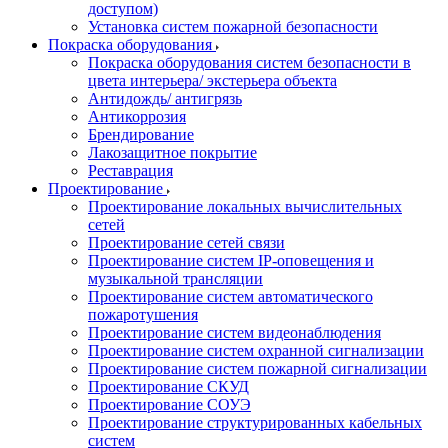
доступом)
Установка систем пожарной безопасности
Покраска оборудования
Покраска оборудования систем безопасности в
цвета интерьера/ экстерьера объекта
Антидождь/ антигрязь
Антикоррозия
Брендирование
Лакозащитное покрытие
Реставрация
Проектирование
Проектирование локальных вычислительных
сетей
Проектирование сетей связи
Проектирование систем IP-оповещения и
музыкальной трансляции
Проектирование систем автоматического
пожаротушения
Проектирование систем видеонаблюдения
Проектирование систем охранной сигнализации
Проектирование систем пожарной сигнализации
Проектирование СКУД
Проектирование СОУЭ
Проектирование структурированных кабельных
систем