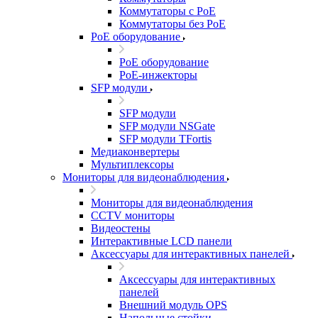
Коммутаторы с PoE
Коммутаторы без PoE
PoE оборудование
PoE оборудование
PoE-инжекторы
SFP модули
SFP модули
SFP модули NSGate
SFP модули TFortis
Медиаконвертеры
Мультиплексоры
Мониторы для видеонаблюдения
Мониторы для видеонаблюдения
CCTV мониторы
Видеостены
Интерактивные LCD панели
Аксессуары для интерактивных панелей
Аксессуары для интерактивных
панелей
Внешний модуль OPS
Напольные стойки