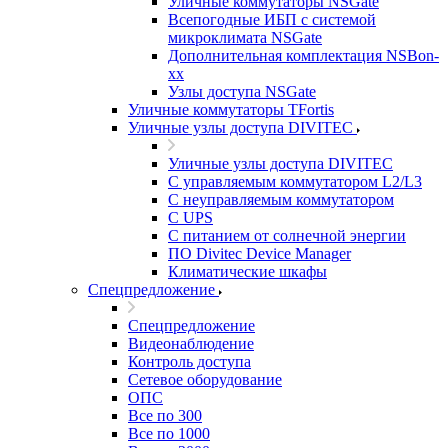
Уличные коммутаторы NSGate
Всепогодные ИБП с системой
микроклимата NSGate
Дополнительная комплектация NSBon-
xx
Узлы доступа NSGate
Уличные коммутаторы TFortis
Уличные узлы доступа DIVITEC
Уличные узлы доступа DIVITEC
С управляемым коммутатором L2/L3
С неуправляемым коммутатором
С UPS
С питанием от солнечной энергии
ПО Divitec Device Manager
Климатические шкафы
Спецпредложение
Спецпредложение
Видеонаблюдение
Контроль доступа
Сетевое оборудование
ОПС
Все по 300
Все по 1000