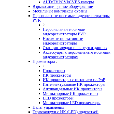
AHD/TVI/CVI/CVBS камеры
Взрывозащищенное оборудование
Мобильные комплексы охраны
Персональные носимые видеорегистраторы
PVR
Персональные носимые
видеорегистраторы PVR
Носимые портативные
видеорегистраторы
Станция зарядки и выгрузки данных
Аксессуары к персональным носимым
видеорегистраторам
Прожекторы
Прожекторы
ИК прожекторы
ИК прожекторы с питанием по PoE
Интеллектуальные ИК прожекторы
Антивандальные ИК прожекторы
Миниатюрные ИК прожекторы
LED прожекторы
Миниатюрные LED прожекторы
Пульт управления
Термокожухи с ИК (LED) подсветкой