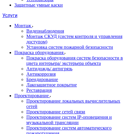
Защитные умные каски
Услуги
Монтаж
Видеонаблюдения
Монтаж СКУД (систем контроля и управления
доступом)
Установка систем пожарной безопасности
Покраска оборудования
Покраска оборудования систем безопасности в
цвета интерьера/ экстерьера объекта
Антидождь/ антигрязь
Антикоррозия
Брендирование
Лакозащитное покрытие
Реставрация
Проектирование
Проектирование локальных вычислительных
сетей
Проектирование сетей связи
Проектирование систем IP-оповещения и
музыкальной трансляции
Проектирование систем автоматического
пожаротушения