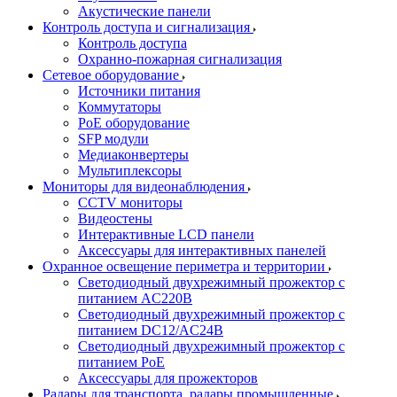
Акустические панели
Контроль доступа и сигнализация
Контроль доступа
Охранно-пожарная сигнализация
Сетевое оборудование
Источники питания
Коммутаторы
PoE оборудование
SFP модули
Медиаконвертеры
Мультиплексоры
Мониторы для видеонаблюдения
CCTV мониторы
Видеостены
Интерактивные LCD панели
Аксессуары для интерактивных панелей
Охранное освещение периметра и территории
Светодиодный двухрежимный прожектор с
питанием AC220В
Светодиодный двухрежимный прожектор с
питанием DC12/AC24В
Светодиодный двухрежимный прожектор с
питанием PoE
Аксессуары для прожекторов
Радары для транспорта, радары промышленные