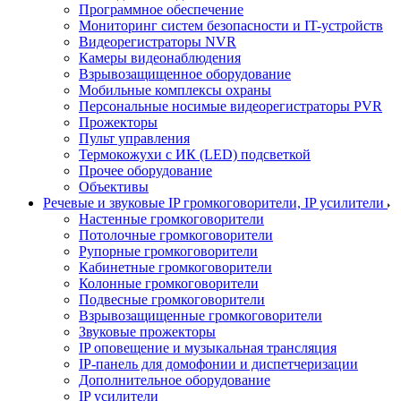
Программное обеспечение
Мониторинг систем безопасности и IT-устройств
Видеорегистраторы NVR
Камеры видеонаблюдения
Взрывозащищенное оборудование
Мобильные комплексы охраны
Персональные носимые видеорегистраторы PVR
Прожекторы
Пульт управления
Термокожухи с ИК (LED) подсветкой
Прочее оборудование
Объективы
Речевые и звуковые IP громкоговорители, IP усилители
Настенные громкоговорители
Потолочные громкоговорители
Рупорные громкоговорители
Кабинетные громкоговорители
Колонные громкоговорители
Подвесные громкоговорители
Взрывозащищенные громкоговорители
Звуковые прожекторы
IP оповещение и музыкальная трансляция
IP-панель для домофонии и диспетчеризации
Дополнительное оборудование
IP усилители