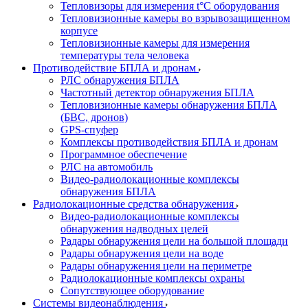
Тепловизоры для измерения t°С оборудования
Тепловизионные камеры во взрывозащищенном
корпусе
Тепловизионные камеры для измерения
температуры тела человека
Противодействие БПЛА и дронам
РЛС обнаружения БПЛА
Частотный детектор обнаружения БПЛА
Тепловизионные камеры обнаружения БПЛА
(БВС, дронов)
GPS-спуфер
Комплексы противодействия БПЛА и дронам
Программное обеспечение
РЛС на автомобиль
Видео-радиолокационные комплексы
обнаружения БПЛА
Радиолокационные средства обнаружения
Видео-радиолокационные комплексы
обнаружения надводных целей
Радары обнаружения цели на большой площади
Радары обнаружения цели на воде
Радары обнаружения цели на периметре
Радиолокационные комплексы охраны
Сопутствующее оборудование
Системы видеонаблюдения