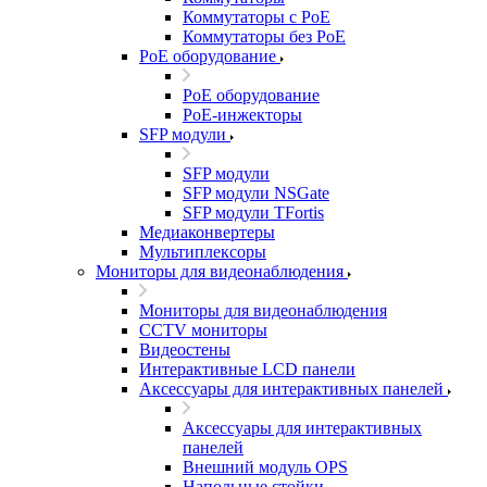
Коммутаторы с PoE
Коммутаторы без PoE
PoE оборудование
PoE оборудование
PoE-инжекторы
SFP модули
SFP модули
SFP модули NSGate
SFP модули TFortis
Медиаконвертеры
Мультиплексоры
Мониторы для видеонаблюдения
Мониторы для видеонаблюдения
CCTV мониторы
Видеостены
Интерактивные LCD панели
Аксессуары для интерактивных панелей
Аксессуары для интерактивных
панелей
Внешний модуль OPS
Напольные стойки