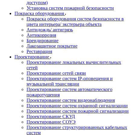
доступом)
Установка систем пожарной безопасности
Покраска оборудования
Покраска оборудования систем безопасности в
цвета интерьера/ экстерьера объекта
Антидождь/ антигрязь
Антикоррозия
Брендирование
Лакозащитное покрытие
Реставрация
Проектирование
Проектирование локальных вычислительных
сетей
Проектирование сетей связи
Проектирование систем IP-оповещения и
музыкальной трансляции
Проектирование систем автоматического
пожаротушения
Проектирование систем видеонаблюдения
Проектирование систем охранной сигнализации
Проектирование систем пожарной сигнализации
Проектирование СКУД
Проектирование СОУЭ
Проектирование структурированных кабельных
систем