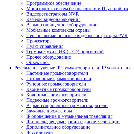
Программное обеспечение
Мониторинг систем безопасности и IT-устройств
Видеорегистраторы NVR
Камеры видеонаблюдения
Взрывозащищенное оборудование
Мобильные комплексы охраны
Персональные носимые видеорегистраторы PVR
Прожекторы
Пульт управления
Термокожухи с ИК (LED) подсветкой
Прочее оборудование
Объективы
Речевые и звуковые IP громкоговорители, IP усилители
Настенные громкоговорители
Потолочные громкоговорители
Рупорные громкоговорители
Кабинетные громкоговорители
Колонные громкоговорители
Подвесные громкоговорители
Взрывозащищенные громкоговорители
Звуковые прожекторы
IP оповещение и музыкальная трансляция
IP-панель для домофонии и диспетчеризации
Дополнительное оборудование
IP усилители