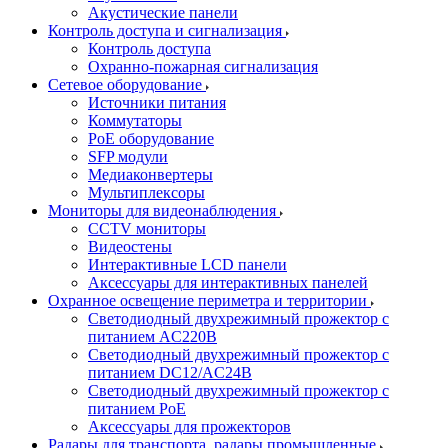
Акустические панели
Контроль доступа и сигнализация
Контроль доступа
Охранно-пожарная сигнализация
Сетевое оборудование
Источники питания
Коммутаторы
PoE оборудование
SFP модули
Медиаконвертеры
Мультиплексоры
Мониторы для видеонаблюдения
CCTV мониторы
Видеостены
Интерактивные LCD панели
Аксессуары для интерактивных панелей
Охранное освещение периметра и территории
Светодиодный двухрежимный прожектор с
питанием AC220В
Светодиодный двухрежимный прожектор с
питанием DC12/AC24В
Светодиодный двухрежимный прожектор с
питанием PoE
Аксессуары для прожекторов
Радары для транспорта, радары промышленные