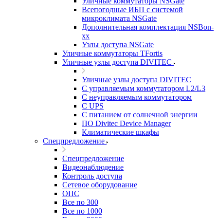
Уличные коммутаторы NSGate
Всепогодные ИБП с системой
микроклимата NSGate
Дополнительная комплектация NSBon-
xx
Узлы доступа NSGate
Уличные коммутаторы TFortis
Уличные узлы доступа DIVITEC
Уличные узлы доступа DIVITEC
С управляемым коммутатором L2/L3
С неуправляемым коммутатором
С UPS
С питанием от солнечной энергии
ПО Divitec Device Manager
Климатические шкафы
Спецпредложение
Спецпредложение
Видеонаблюдение
Контроль доступа
Сетевое оборудование
ОПС
Все по 300
Все по 1000