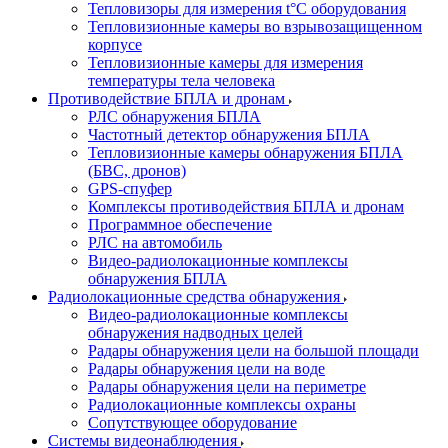
Тепловизоры для измерения t°С оборудования
Тепловизионные камеры во взрывозащищенном
корпусе
Тепловизионные камеры для измерения
температуры тела человека
Противодействие БПЛА и дронам
РЛС обнаружения БПЛА
Частотный детектор обнаружения БПЛА
Тепловизионные камеры обнаружения БПЛА
(БВС, дронов)
GPS-спуфер
Комплексы противодействия БПЛА и дронам
Программное обеспечение
РЛС на автомобиль
Видео-радиолокационные комплексы
обнаружения БПЛА
Радиолокационные средства обнаружения
Видео-радиолокационные комплексы
обнаружения надводных целей
Радары обнаружения цели на большой площади
Радары обнаружения цели на воде
Радары обнаружения цели на периметре
Радиолокационные комплексы охраны
Сопутствующее оборудование
Системы видеонаблюдения