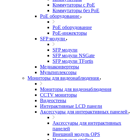
Коммутаторы с PoE
Коммутаторы без PoE
PoE оборудование
PoE оборудование
PoE-инжекторы
SFP модули
SFP модули
SFP модули NSGate
SFP модули TFortis
Медиаконвертеры
Мультиплексоры
Мониторы для видеонаблюдения
Мониторы для видеонаблюдения
CCTV мониторы
Видеостены
Интерактивные LCD панели
Аксессуары для интерактивных панелей
Аксессуары для интерактивных
панелей
Внешний модуль OPS
Напольные стойки