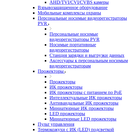
AHD/TVI/CVI/CVBS камеры
Взрывозащищенное оборудование
Мобильные комплексы охраны
Персональные носимые видеорегистраторы
PVR
Персональные носимые
видеорегистраторы PVR
Носимые портативные
видеорегистраторы
Станция зарядки и выгрузки данных
Аксессуары к персональным носимым
видеорегистраторам
Прожекторы
Прожекторы
ИК прожекторы
ИК прожекторы с питанием по PoE
Интеллектуальные ИК прожекторы
Антивандальные ИК прожекторы
Миниатюрные ИК прожекторы
LED прожекторы
Миниатюрные LED прожекторы
Пульт управления
Термокожухи с ИК (LED) подсветкой