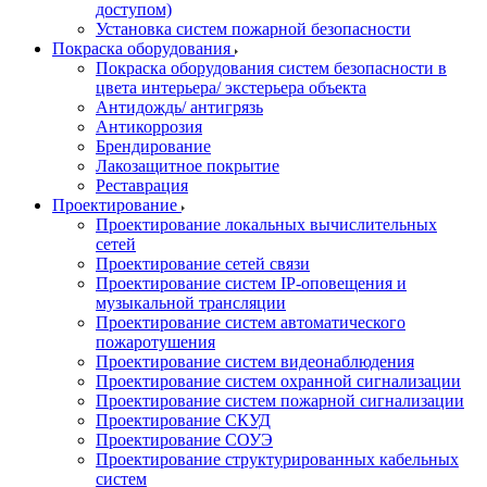
доступом)
Установка систем пожарной безопасности
Покраска оборудования
Покраска оборудования систем безопасности в
цвета интерьера/ экстерьера объекта
Антидождь/ антигрязь
Антикоррозия
Брендирование
Лакозащитное покрытие
Реставрация
Проектирование
Проектирование локальных вычислительных
сетей
Проектирование сетей связи
Проектирование систем IP-оповещения и
музыкальной трансляции
Проектирование систем автоматического
пожаротушения
Проектирование систем видеонаблюдения
Проектирование систем охранной сигнализации
Проектирование систем пожарной сигнализации
Проектирование СКУД
Проектирование СОУЭ
Проектирование структурированных кабельных
систем