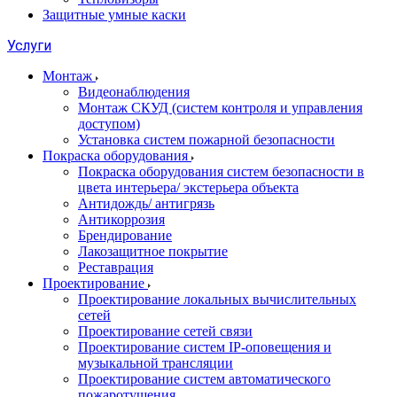
Защитные умные каски
Услуги
Монтаж
Видеонаблюдения
Монтаж СКУД (систем контроля и управления
доступом)
Установка систем пожарной безопасности
Покраска оборудования
Покраска оборудования систем безопасности в
цвета интерьера/ экстерьера объекта
Антидождь/ антигрязь
Антикоррозия
Брендирование
Лакозащитное покрытие
Реставрация
Проектирование
Проектирование локальных вычислительных
сетей
Проектирование сетей связи
Проектирование систем IP-оповещения и
музыкальной трансляции
Проектирование систем автоматического
пожаротушения