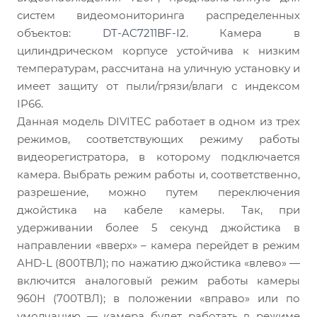
систем видеомониторинга распределенных
объектов:
DT-AC7211BF-I2
. Камера в
цилиндрическом корпусе устойчива к низким
температурам, рассчитана на уличную установку и
имеет защиту от пыли/грязи/влаги с индексом
IP66.
Данная модель DIVITEC работает в одном из трех
режимов, соответствующих режиму работы
видеорегистратора, в которому подключается
камера. Выбрать режим работы и, соответственно,
разрешение, можно путем переключения
джойстика на кабеле камеры. Так, при
удерживании более 5 секунд джойстика в
направлении «вверх» – камера перейдет в режим
AHD-L (800ТВЛ); по нажатию джойстика «влево» —
включится аналоговый режим работы камеры
960H (700ТВЛ); в положении «вправо» или по
умолчанию — камера будет работать в режиме