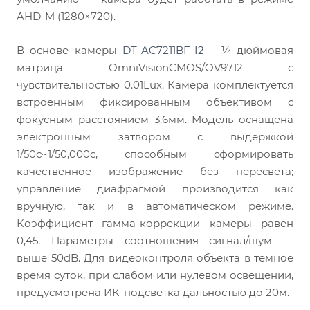
AHD-M (1280×720).
В основе камеры
DT-AC7211BF-I2
— ¼ дюймовая
матрица OmniVisionCMOS/OV9712 с
чувствительностью 0.01Lux. Камера комплектуется
встроенным фиксированным объективом с
фокусным расстоянием 3,6мм. Модель оснащена
электронным затвором с выдержкой
1/50с~1/50,000с, способным сформировать
качественное изображение без пересвета;
управление диафрагмой производится как
вручную, так и в автоматическом режиме.
Коэффициент гамма-коррекции камеры равен
0,45. Параметры соотношения сигнал/шум —
выше 50dB. Для видеоконтроля объекта в темное
время суток, при слабом или нулевом освещении,
предусмотрена ИК-подсветка дальностью до 20м.