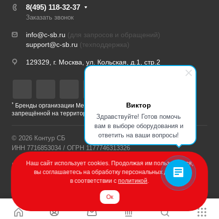
8(495) 118-32-37
Заказать звонок
info@c-sb.ru
(для запросов и обращений)
support@c-sb.ru
(техподдержка)
129329, г. Москва, ул. Кольская, д.1, стр.2
Виктор
*
Бренды организации Meta, признанной экстремистской и
запрещённой на территории РФ
Здравствуйте! Готов помочь
вам в выборе оборудования и
ответить на ваши вопросы!
© 2026 Контур СБ
ИНН 7716853034 / ОГРН 1177746313326
Наш сайт использует cookies. Продолжая им пользоваться,
Политика конфиденциальности
вы соглашаетесь на обработку персональных данных
в соответствии с
политикой
.
Разработка сайта – Веб-Центр
Ок