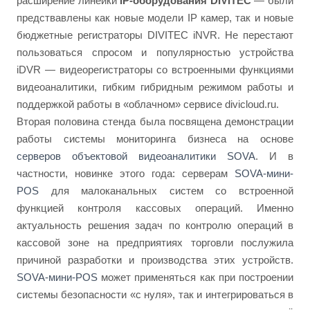
расширение линейки
IP-оборудования DIVITEC
— были
предствавлены как новые модели IP камер, так и новые
бюджетные регистраторы DIVITEC iNVR. Не перестают
пользоваться спросом и популярностью устройства
iDVR — видеорегистраторы со встроенными функциями
видеоаналитики, гибким гибридным режимом работы и
поддержкой работы в «облачном» сервисе divicloud.ru.
Вторая половина стенда была посвящена демонстрации
работы системы мониторинга бизнеса на основе
серверов объектовой видеоаналитики SOVA
. И в
частности, новинке этого года: серверам
SOVA-мини-
POS
для малоканальных систем со встроенной
функцией контроля кассовых операций. Именно
актуальность решения задач по контролю операций в
кассовой зоне на предприятиях торговли послужила
причиной разработки и производства этих устройств.
SOVA-мини-POS
может применяться как при построении
системы безопасности «с нуля», так и интегрироваться в