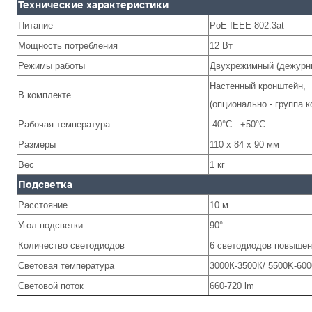
Технические характеристики
Питание
PoE IEEE 802.3at
Мощность потребления
12 Вт
Режимы работы
Двухрежимный (дежурн
Настенный кронштейн,
В комплекте
(опционально - группа 
Рабочая температура
-40°С...+50°С
Размеры
110 х 84 х 90 мм
Вес
1 кг
Подсветка
Расстояние
10 м
Угол подсветки
90°
Количество светодиодов
6 светодиодов повыше
Световая температура
3000К-3500К/ 5500K-60
Световой поток
660-720 lm