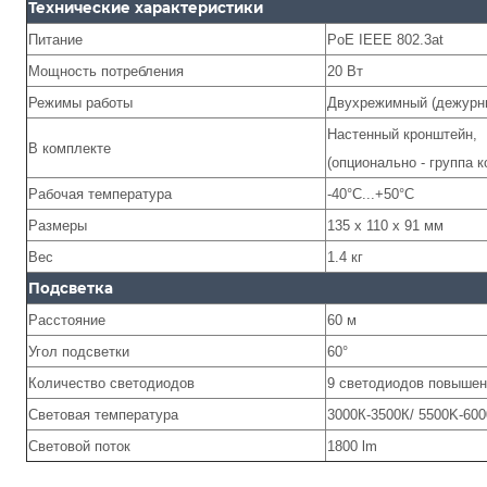
Технические характеристики
Питание
PoE IEEE 802.3at
Мощность потребления
20 Вт
Режимы работы
Двухрежимный (дежурн
Настенный кронштейн,
В комплекте
(опционально - группа 
Рабочая температура
-40°С...+50°С
Размеры
135 х 110 х 91 мм
Вес
1.4 кг
Подсветка
Расстояние
6
0 м
Угол подсветки
60°
Количество светодиодов
9 светодиодов повыше
Световая температура
3000К-3500К/ 5500K-60
Световой поток
1800 lm