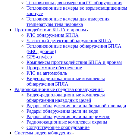
Тепловизоры для измерения t°С оборудования
Тепловизионные камеры во взрывозащищенном
корпусе
Тепловизионные камеры для измерения
температуры тела человека
Противодействие БПЛА и дронам
РЛС обнаружения БПЛА
Частотный детектор обнаружения БПЛА
Тепловизионные камеры обнаружения БПЛА
(БВС, дронов)
GPS-спуфер
Комплексы противодействия БПЛА и дронам
Программное обеспечение
РЛС на автомобиль
Видео-радиолокационные комплексы
обнаружения БПЛА
Радиолокационные средства обнаружения
Видео-радиолокационные комплексы
обнаружения надводных целей
Радары обнаружения цели на большой площади
Радары обнаружения цели на воде
Радары обнаружения цели на периметре
Радиолокационные комплексы охраны
Сопутствующее оборудование
Системы видеонаблюдения