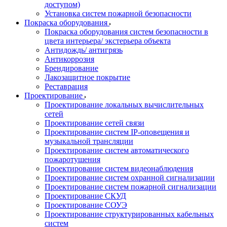
доступом)
Установка систем пожарной безопасности
Покраска оборудования
Покраска оборудования систем безопасности в
цвета интерьера/ экстерьера объекта
Антидождь/ антигрязь
Антикоррозия
Брендирование
Лакозащитное покрытие
Реставрация
Проектирование
Проектирование локальных вычислительных
сетей
Проектирование сетей связи
Проектирование систем IP-оповещения и
музыкальной трансляции
Проектирование систем автоматического
пожаротушения
Проектирование систем видеонаблюдения
Проектирование систем охранной сигнализации
Проектирование систем пожарной сигнализации
Проектирование СКУД
Проектирование СОУЭ
Проектирование структурированных кабельных
систем