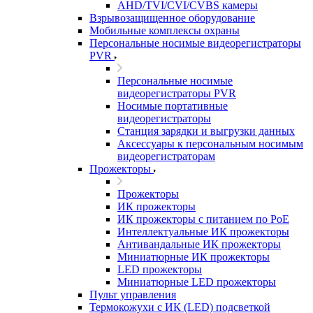
AHD/TVI/CVI/CVBS камеры
Взрывозащищенное оборудование
Мобильные комплексы охраны
Персональные носимые видеорегистраторы
PVR
Персональные носимые
видеорегистраторы PVR
Носимые портативные
видеорегистраторы
Станция зарядки и выгрузки данных
Аксессуары к персональным носимым
видеорегистраторам
Прожекторы
Прожекторы
ИК прожекторы
ИК прожекторы с питанием по PoE
Интеллектуальные ИК прожекторы
Антивандальные ИК прожекторы
Миниатюрные ИК прожекторы
LED прожекторы
Миниатюрные LED прожекторы
Пульт управления
Термокожухи с ИК (LED) подсветкой