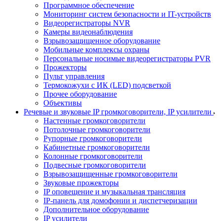
Программное обеспечение
Мониторинг систем безопасности и IT-устройств
Видеорегистраторы NVR
Камеры видеонаблюдения
Взрывозащищенное оборудование
Мобильные комплексы охраны
Персональные носимые видеорегистраторы PVR
Прожекторы
Пульт управления
Термокожухи с ИК (LED) подсветкой
Прочее оборудование
Объективы
Речевые и звуковые IP громкоговорители, IP усилители
Настенные громкоговорители
Потолочные громкоговорители
Рупорные громкоговорители
Кабинетные громкоговорители
Колонные громкоговорители
Подвесные громкоговорители
Взрывозащищенные громкоговорители
Звуковые прожекторы
IP оповещение и музыкальная трансляция
IP-панель для домофонии и диспетчеризации
Дополнительное оборудование
IP усилители