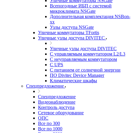
Уличные коммутаторы NSGate
Всепогодные ИБП с системой
микроклимата NSGate
Дополнительная комплектация NSBon-
xx
Узлы доступа NSGate
Уличные коммутаторы TFortis
Уличные узлы доступа DIVITEC
Уличные узлы доступа DIVITEC
С управляемым коммутатором L2/L3
С неуправляемым коммутатором
С UPS
С питанием от солнечной энергии
ПО Divitec Device Manager
Климатические шкафы
Спецпредложение
Спецпредложение
Видеонаблюдение
Контроль доступа
Сетевое оборудование
ОПС
Все по 300
Все по 1000