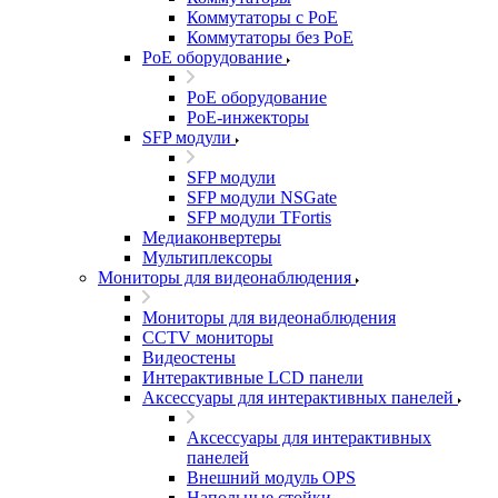
Коммутаторы с PoE
Коммутаторы без PoE
PoE оборудование
PoE оборудование
PoE-инжекторы
SFP модули
SFP модули
SFP модули NSGate
SFP модули TFortis
Медиаконвертеры
Мультиплексоры
Мониторы для видеонаблюдения
Мониторы для видеонаблюдения
CCTV мониторы
Видеостены
Интерактивные LCD панели
Аксессуары для интерактивных панелей
Аксессуары для интерактивных
панелей
Внешний модуль OPS
Напольные стойки