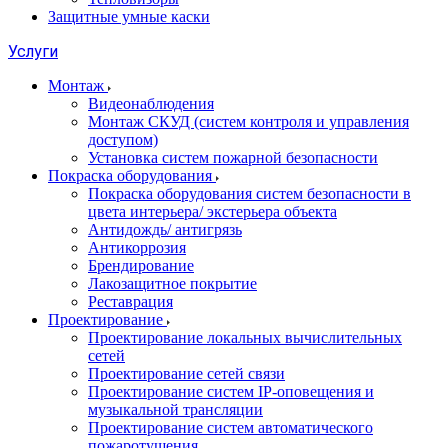
Защитные умные каски
Услуги
Монтаж
Видеонаблюдения
Монтаж СКУД (систем контроля и управления
доступом)
Установка систем пожарной безопасности
Покраска оборудования
Покраска оборудования систем безопасности в
цвета интерьера/ экстерьера объекта
Антидождь/ антигрязь
Антикоррозия
Брендирование
Лакозащитное покрытие
Реставрация
Проектирование
Проектирование локальных вычислительных
сетей
Проектирование сетей связи
Проектирование систем IP-оповещения и
музыкальной трансляции
Проектирование систем автоматического
пожаротушения