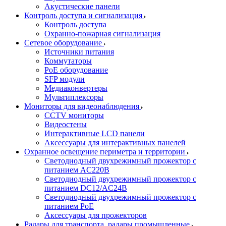
Акустические панели
Контроль доступа и сигнализация
Контроль доступа
Охранно-пожарная сигнализация
Сетевое оборудование
Источники питания
Коммутаторы
PoE оборудование
SFP модули
Медиаконвертеры
Мультиплексоры
Мониторы для видеонаблюдения
CCTV мониторы
Видеостены
Интерактивные LCD панели
Аксессуары для интерактивных панелей
Охранное освещение периметра и территории
Светодиодный двухрежимный прожектор с
питанием AC220В
Светодиодный двухрежимный прожектор с
питанием DC12/AC24В
Светодиодный двухрежимный прожектор с
питанием PoE
Аксессуары для прожекторов
Радары для транспорта, радары промышленные