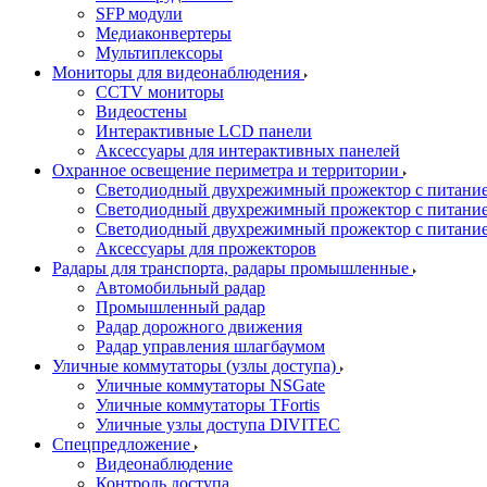
SFP модули
Медиаконвертеры
Мультиплексоры
Мониторы для видеонаблюдения
CCTV мониторы
Видеостены
Интерактивные LCD панели
Аксессуары для интерактивных панелей
Охранное освещение периметра и территории
Светодиодный двухрежимный прожектор с питан
Светодиодный двухрежимный прожектор с питан
Светодиодный двухрежимный прожектор с питани
Аксессуары для прожекторов
Радары для транспорта, радары промышленные
Автомобильный радар
Промышленный радар
Радар дорожного движения
Радар управления шлагбаумом
Уличные коммутаторы (узлы доступа)
Уличные коммутаторы NSGate
Уличные коммутаторы TFortis
Уличные узлы доступа DIVITEC
Спецпредложение
Видеонаблюдение
Контроль доступа