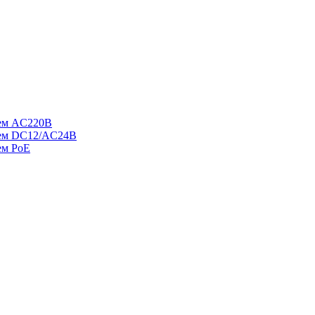
ием AC220В
ием DC12/AC24В
ем PoE