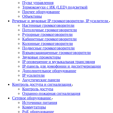
Пульт управления
Термокожухи с ИК (LED) подсветкой
Прочее оборудование
Объективы
Речевые и звуковые IP громкоговорители, IP усилители
Настенные громкоговорители
Потолочные громкоговорители
Рупорные громкоговорители
Кабинетные громкоговорители
Колонные громкоговорители
Подвесные громкоговорители
Взрывозащищенные громкоговорители
Звуковые прожекторы
IP оповещение и музыкальная трансляция
IP-панель для домофонии и диспетчеризации
Дополнительное оборудование
IP усилители
Акустические панели
Контроль доступа и сигнализация
Контроль доступа
Охранно-пожарная сигнализация
Сетевое оборудование
Источники питания
Коммутаторы
PoE оборудование