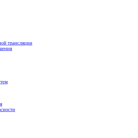
ной трансляции
шения
стем
я
асности