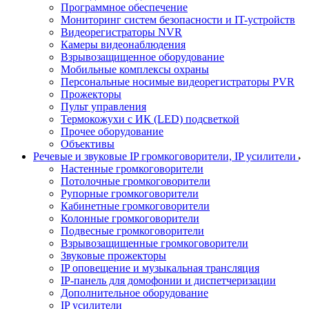
Программное обеспечение
Мониторинг систем безопасности и IT-устройств
Видеорегистраторы NVR
Камеры видеонаблюдения
Взрывозащищенное оборудование
Мобильные комплексы охраны
Персональные носимые видеорегистраторы PVR
Прожекторы
Пульт управления
Термокожухи с ИК (LED) подсветкой
Прочее оборудование
Объективы
Речевые и звуковые IP громкоговорители, IP усилители
Настенные громкоговорители
Потолочные громкоговорители
Рупорные громкоговорители
Кабинетные громкоговорители
Колонные громкоговорители
Подвесные громкоговорители
Взрывозащищенные громкоговорители
Звуковые прожекторы
IP оповещение и музыкальная трансляция
IP-панель для домофонии и диспетчеризации
Дополнительное оборудование
IP усилители