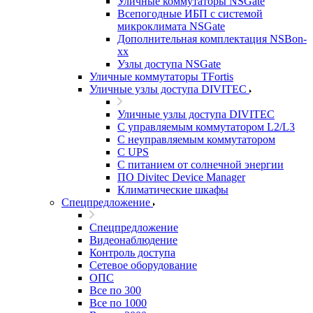
Уличные коммутаторы NSGate
Всепогодные ИБП с системой
микроклимата NSGate
Дополнительная комплектация NSBon-
xx
Узлы доступа NSGate
Уличные коммутаторы TFortis
Уличные узлы доступа DIVITEC
Уличные узлы доступа DIVITEC
С управляемым коммутатором L2/L3
С неуправляемым коммутатором
С UPS
С питанием от солнечной энергии
ПО Divitec Device Manager
Климатические шкафы
Спецпредложение
Спецпредложение
Видеонаблюдение
Контроль доступа
Сетевое оборудование
ОПС
Все по 300
Все по 1000