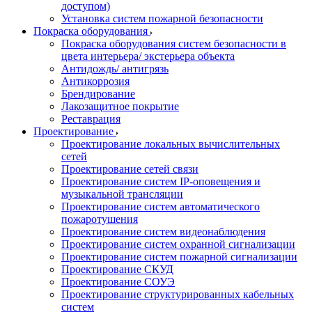
доступом)
Установка систем пожарной безопасности
Покраска оборудования
Покраска оборудования систем безопасности в
цвета интерьера/ экстерьера объекта
Антидождь/ антигрязь
Антикоррозия
Брендирование
Лакозащитное покрытие
Реставрация
Проектирование
Проектирование локальных вычислительных
сетей
Проектирование сетей связи
Проектирование систем IP-оповещения и
музыкальной трансляции
Проектирование систем автоматического
пожаротушения
Проектирование систем видеонаблюдения
Проектирование систем охранной сигнализации
Проектирование систем пожарной сигнализации
Проектирование СКУД
Проектирование СОУЭ
Проектирование структурированных кабельных
систем