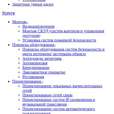
Защитные умные каски
Услуги
Монтаж
Видеонаблюдения
Монтаж СКУД (систем контроля и управления
доступом)
Установка систем пожарной безопасности
Покраска оборудования
Покраска оборудования систем безопасности в
цвета интерьера/ экстерьера объекта
Антидождь/ антигрязь
Антикоррозия
Брендирование
Лакозащитное покрытие
Реставрация
Проектирование
Проектирование локальных вычислительных
сетей
Проектирование сетей связи
Проектирование систем IP-оповещения и
музыкальной трансляции
Проектирование систем автоматического
пожаротушения