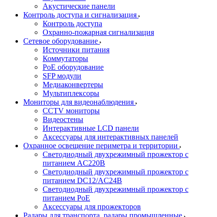
Акустические панели
Контроль доступа и сигнализация
Контроль доступа
Охранно-пожарная сигнализация
Сетевое оборудование
Источники питания
Коммутаторы
PoE оборудование
SFP модули
Медиаконвертеры
Мультиплексоры
Мониторы для видеонаблюдения
CCTV мониторы
Видеостены
Интерактивные LCD панели
Аксессуары для интерактивных панелей
Охранное освещение периметра и территории
Светодиодный двухрежимный прожектор с
питанием AC220В
Светодиодный двухрежимный прожектор с
питанием DC12/AC24В
Светодиодный двухрежимный прожектор с
питанием PoE
Аксессуары для прожекторов
Радары для транспорта, радары промышленные