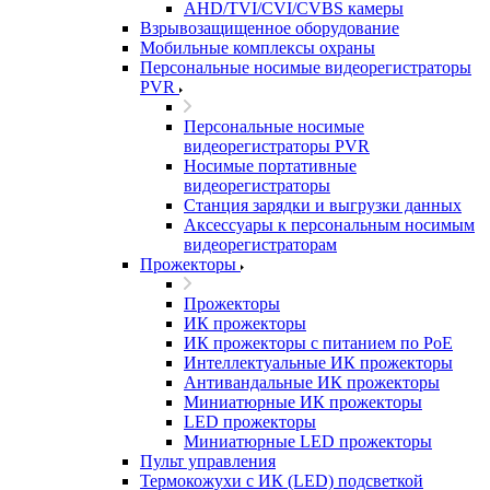
AHD/TVI/CVI/CVBS камеры
Взрывозащищенное оборудование
Мобильные комплексы охраны
Персональные носимые видеорегистраторы
PVR
Персональные носимые
видеорегистраторы PVR
Носимые портативные
видеорегистраторы
Станция зарядки и выгрузки данных
Аксессуары к персональным носимым
видеорегистраторам
Прожекторы
Прожекторы
ИК прожекторы
ИК прожекторы с питанием по PoE
Интеллектуальные ИК прожекторы
Антивандальные ИК прожекторы
Миниатюрные ИК прожекторы
LED прожекторы
Миниатюрные LED прожекторы
Пульт управления
Термокожухи с ИК (LED) подсветкой