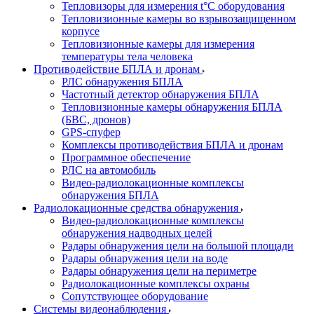
Тепловизоры для измерения t°С оборудования
Тепловизионные камеры во взрывозащищенном
корпусе
Тепловизионные камеры для измерения
температуры тела человека
Противодействие БПЛА и дронам
РЛС обнаружения БПЛА
Частотный детектор обнаружения БПЛА
Тепловизионные камеры обнаружения БПЛА
(БВС, дронов)
GPS-спуфер
Комплексы противодействия БПЛА и дронам
Программное обеспечение
РЛС на автомобиль
Видео-радиолокационные комплексы
обнаружения БПЛА
Радиолокационные средства обнаружения
Видео-радиолокационные комплексы
обнаружения надводных целей
Радары обнаружения цели на большой площади
Радары обнаружения цели на воде
Радары обнаружения цели на периметре
Радиолокационные комплексы охраны
Сопутствующее оборудование
Системы видеонаблюдения