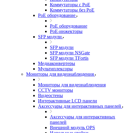
Коммутаторы с PoE
Коммутаторы без PoE
PoE оборудование
PoE оборудование
PoE-инжекторы
SFP модули
SFP модули
SFP модули NSGate
SFP модули TFortis
Медиаконвертеры
Мультиплексоры
Мониторы для видеонаблюдения
Мониторы для видеонаблюдения
CCTV мониторы
Видеостены
Интерактивные LCD панели
Аксессуары для интерактивных панелей
Аксессуары для интерактивных
панелей
Внешний модуль OPS
Напольные стойки