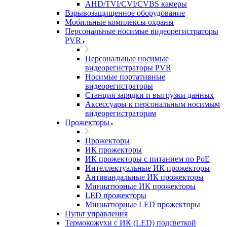
AHD/TVI/CVI/CVBS камеры
Взрывозащищенное оборудование
Мобильные комплексы охраны
Персональные носимые видеорегистраторы
PVR
Персональные носимые
видеорегистраторы PVR
Носимые портативные
видеорегистраторы
Станция зарядки и выгрузки данных
Аксессуары к персональным носимым
видеорегистраторам
Прожекторы
Прожекторы
ИК прожекторы
ИК прожекторы с питанием по PoE
Интеллектуальные ИК прожекторы
Антивандальные ИК прожекторы
Миниатюрные ИК прожекторы
LED прожекторы
Миниатюрные LED прожекторы
Пульт управления
Термокожухи с ИК (LED) подсветкой