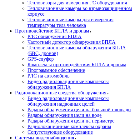
Тепловизоры для измерения t°С оборудования
Тепловизионные камеры во взрывозащищенном
корпусе
Тепловизионные камеры для измерения
температуры тела человека
Противодействие БПЛА и дронам
РЛС обнаружения БПЛА
Частотный детектор обнаружения БПЛА
Тепловизионные камеры обнаружения БПЛА
(БВС, дронов)
GPS-спуфер
Комплексы противодействия БПЛА и дронам
Программное обеспечение
РЛС на автомобиль
Видео-радиолокационные комплексы
обнаружения БПЛА
Радиолокационные средства обнаружения
Видео-радиолокационные комплексы
обнаружения надводных целей
Радары обнаружения цели на большой площади
Радары обнаружения цели на воде
Радары обнаружения цели на периметре
Радиолокационные комплексы охраны
Сопутствующее оборудование
Системы видеонаблюдения