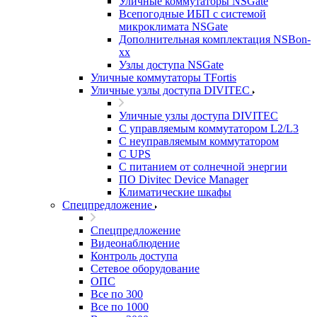
Уличные коммутаторы NSGate
Всепогодные ИБП с системой
микроклимата NSGate
Дополнительная комплектация NSBon-
xx
Узлы доступа NSGate
Уличные коммутаторы TFortis
Уличные узлы доступа DIVITEC
Уличные узлы доступа DIVITEC
С управляемым коммутатором L2/L3
С неуправляемым коммутатором
С UPS
С питанием от солнечной энергии
ПО Divitec Device Manager
Климатические шкафы
Спецпредложение
Спецпредложение
Видеонаблюдение
Контроль доступа
Сетевое оборудование
ОПС
Все по 300
Все по 1000