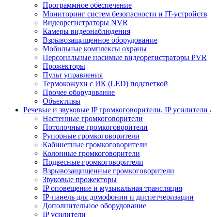
Программное обеспечение
Мониторинг систем безопасности и IT-устройств
Видеорегистраторы NVR
Камеры видеонаблюдения
Взрывозащищенное оборудование
Мобильные комплексы охраны
Персональные носимые видеорегистраторы PVR
Прожекторы
Пульт управления
Термокожухи с ИК (LED) подсветкой
Прочее оборудование
Объективы
Речевые и звуковые IP громкоговорители, IP усилители
Настенные громкоговорители
Потолочные громкоговорители
Рупорные громкоговорители
Кабинетные громкоговорители
Колонные громкоговорители
Подвесные громкоговорители
Взрывозащищенные громкоговорители
Звуковые прожекторы
IP оповещение и музыкальная трансляция
IP-панель для домофонии и диспетчеризации
Дополнительное оборудование
IP усилители