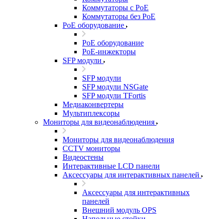
Коммутаторы с PoE
Коммутаторы без PoE
PoE оборудование
PoE оборудование
PoE-инжекторы
SFP модули
SFP модули
SFP модули NSGate
SFP модули TFortis
Медиаконвертеры
Мультиплексоры
Мониторы для видеонаблюдения
Мониторы для видеонаблюдения
CCTV мониторы
Видеостены
Интерактивные LCD панели
Аксессуары для интерактивных панелей
Аксессуары для интерактивных
панелей
Внешний модуль OPS
Напольные стойки