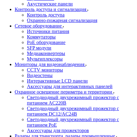
Акустические панели
Контроль доступа и сигнализация
Контроль доступа
Охранно-пожарная сигнализация
Сетевое оборудование
Источники питания
Коммутаторы
PoE оборудование
SFP модули
Медиаконвертеры
Мультиплексоры
Мониторы для видеонаблюдения
CCTV мониторы
Видеостены
Интерактивные LCD панели
Аксессуары для интерактивных панелей
Охранное освещение периметра и территории
Светодиодный двухрежимный прожектор с
питанием AC220В
Светодиодный двухрежимный прожектор с
питанием DC12/AC24В
Светодиодный двухрежимный прожектор с
питанием PoE
Аксессуары для прожекторов
Радары для транспорта, радары промышленные