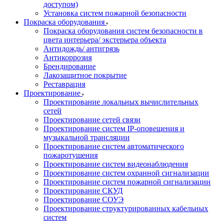
доступом)
Установка систем пожарной безопасности
Покраска оборудования
Покраска оборудования систем безопасности в
цвета интерьера/ экстерьера объекта
Антидождь/ антигрязь
Антикоррозия
Брендирование
Лакозащитное покрытие
Реставрация
Проектирование
Проектирование локальных вычислительных
сетей
Проектирование сетей связи
Проектирование систем IP-оповещения и
музыкальной трансляции
Проектирование систем автоматического
пожаротушения
Проектирование систем видеонаблюдения
Проектирование систем охранной сигнализации
Проектирование систем пожарной сигнализации
Проектирование СКУД
Проектирование СОУЭ
Проектирование структурированных кабельных
систем