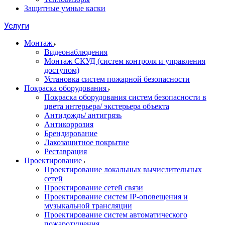
Защитные умные каски
Услуги
Монтаж
Видеонаблюдения
Монтаж СКУД (систем контроля и управления
доступом)
Установка систем пожарной безопасности
Покраска оборудования
Покраска оборудования систем безопасности в
цвета интерьера/ экстерьера объекта
Антидождь/ антигрязь
Антикоррозия
Брендирование
Лакозащитное покрытие
Реставрация
Проектирование
Проектирование локальных вычислительных
сетей
Проектирование сетей связи
Проектирование систем IP-оповещения и
музыкальной трансляции
Проектирование систем автоматического
пожаротушения