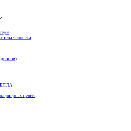
е
пусе
 тела человека
 дронов)
я БПЛА
надводных целей