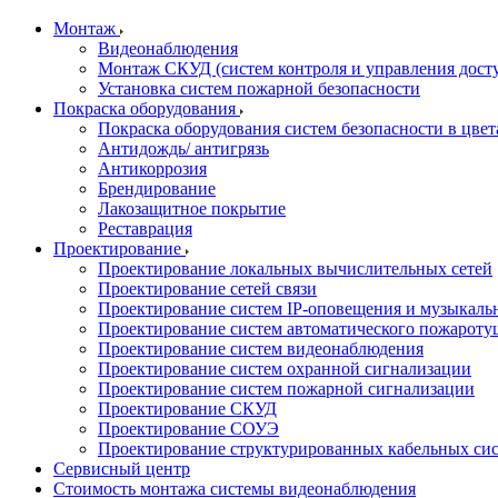
Монтаж
Видеонаблюдения
Монтаж СКУД (систем контроля и управления дост
Установка систем пожарной безопасности
Покраска оборудования
Покраска оборудования систем безопасности в цвета
Антидождь/ антигрязь
Антикоррозия
Брендирование
Лакозащитное покрытие
Реставрация
Проектирование
Проектирование локальных вычислительных сетей
Проектирование сетей связи
Проектирование систем IP-оповещения и музыкаль
Проектирование систем автоматического пожароту
Проектирование систем видеонаблюдения
Проектирование систем охранной сигнализации
Проектирование систем пожарной сигнализации
Проектирование СКУД
Проектирование СОУЭ
Проектирование структурированных кабельных си
Сервисный центр
Стоимость монтажа системы видеонаблюдения