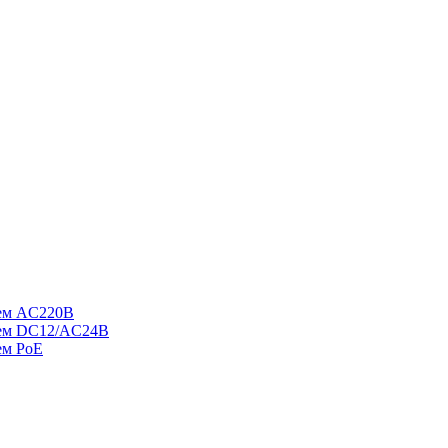
ием AC220В
ием DC12/AC24В
ем PoE