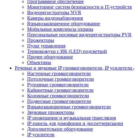
Программное обеспечение
Мониторинг систем безопасности и IT-устройств
Видеорегистраторы NVR
Камеры видеонаблюдения
Взрывозащищенное оборудование
Мобильные комплексы охраны
Персональные носимые видеорегистраторы PVR
Прожекторы
Пульт управления
Термокожухи с ИК (LED) подсветкой
Прочее оборудование
Объективы
Речевые и звуковые IP громкоговорители, IP усилители
Настенные громкоговорители
Потолочные громкоговорители
Рупорные громкоговорители
Кабинетные громкоговорители
Колонные громкоговорители
Подвесные громкоговорители
Взрывозащищенные громкоговорители
Звуковые прожекторы
IP оповещение и музыкальная трансляция
IP-панель для домофонии и диспетчеризации
Дополнительное оборудование
IP усилители