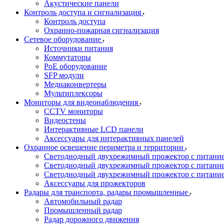
Акустические панели
Контроль доступа и сигнализация
Контроль доступа
Охранно-пожарная сигнализация
Сетевое оборудование
Источники питания
Коммутаторы
PoE оборудование
SFP модули
Медиаконвертеры
Мультиплексоры
Мониторы для видеонаблюдения
CCTV мониторы
Видеостены
Интерактивные LCD панели
Аксессуары для интерактивных панелей
Охранное освещение периметра и территории
Светодиодный двухрежимный прожектор с питан
Светодиодный двухрежимный прожектор с питан
Светодиодный двухрежимный прожектор с питани
Аксессуары для прожекторов
Радары для транспорта, радары промышленные
Автомобильный радар
Промышленный радар
Радар дорожного движения