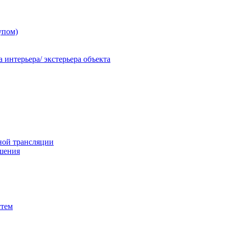
упом)
 интерьера/ экстерьера объекта
ной трансляции
шения
стем